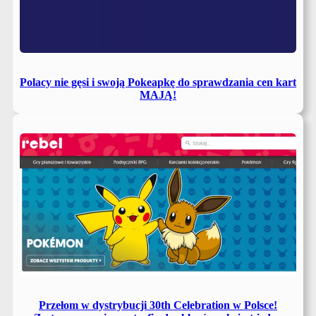
Polacy nie gęsi i swoją Pokeapkę do sprawdzania cen kart
MAJĄ!
Przełom w dystrybucji 30th Celebration w Polsce!