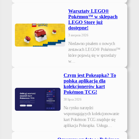
Warsztaty LEGO®
Pokémon™ w sklepach
LEGO Store już
dostępne!
3 sierpnia 2026
Niedawno pisałem o nowych
zestawach LEGO® Pokémon™
które pojawią się w sprzedaży
w…
Czym jest Pokeapka? To
polska aplikacja dla
kolekcjonerów kart
Pokémon TCG!
30 lipca 2026
Na rynku narzędzi
wspomagających kolekcjonowanie
kart Pokémon TCG znajduje się
aplikacja Pokeapka. Usługa…