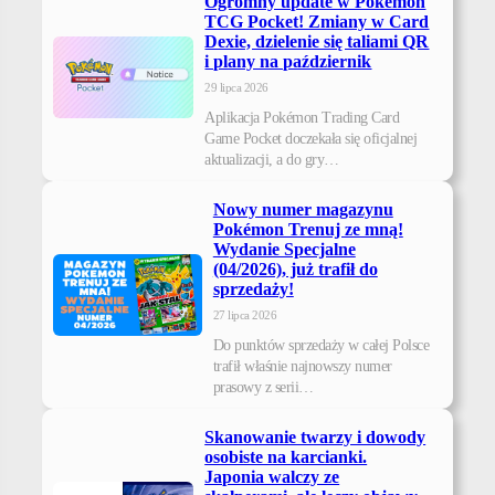
Ogromny update w Pokémon
TCG Pocket! Zmiany w Card
Dexie, dzielenie się taliami QR
i plany na październik
29 lipca 2026
Aplikacja Pokémon Trading Card
Game Pocket doczekała się oficjalnej
aktualizacji, a do gry…
Nowy numer magazynu
Pokémon Trenuj ze mną!
Wydanie Specjalne
(04/2026), już trafił do
sprzedaży!
27 lipca 2026
Do punktów sprzedaży w całej Polsce
trafił właśnie najnowszy numer
prasowy z serii…
Skanowanie twarzy i dowody
osobiste na karcianki.
Japonia walczy ze