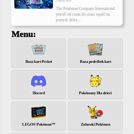
3 lipca 2026
The Pokémon Company International
potrafi od czasu do czasu wpaść na
pomysł, który…
Menu:
Baza kart Pocket
Baza podróbek kart
Discord
Pokémony Dla dzieci
LEGO® Pokémon™
Zabawki Pokémon