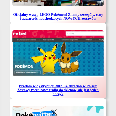
Oficjalny wysyp LEGO Pokémon! Znamy szczegóły, ceny
i zawartość nadchodzących NOWYCH zestawów
Przełom w dystrybucji 30th Celebration w Polsce!
Zestawy rocznicowe trafią do sklepów, ale jest jeden
haczyk