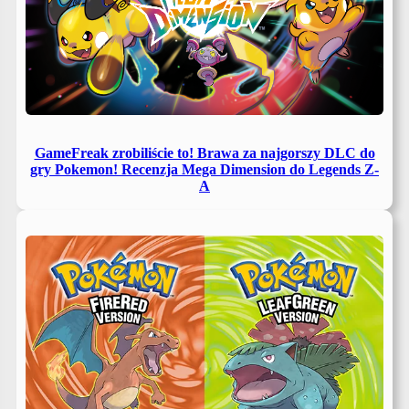
GameFreak zrobiliście to! Brawa za najgorszy DLC do
gry Pokemon! Recenzja Mega Dimension do Legends Z-
A