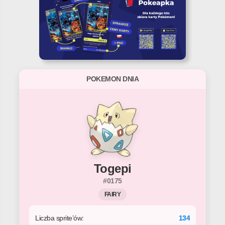
POKEMON DNIA
Togepi
#0175
FAIRY
Liczba sprite’ów:
134