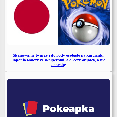
Skanowanie twarzy i dowody osobiste na karcianki.
Japonia walczy ze skalperami, ale leczy objawy, a nie
chorobę