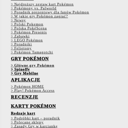
> Najdroższy zestaw kart Pokémon
> Pokémony vs. Palworld
> Poradnik prezentowy dla fanów Pokémon
> W jakie gry Pokémon zagrać?
> Newsy
> Polski Pokemon
> Polska PokéScena
> Pokémon Presents
> Zabawki
> LEGO Pokémon
> Poradniki
> Felietony
> Pokémon Tamagotchi
GRY POKÉMON
> Główne gry Pokémon
> Spinoffy
> Gry Mobilne
APLIKACJE
> Pokémon HOME
> Play! Pokémon Access
RECENZJE
KARTY POKÉMON
Rodzaje kart
> Podróbki kart – poradnik
> Polecane sklepy
> Zasady Gry w karciankę