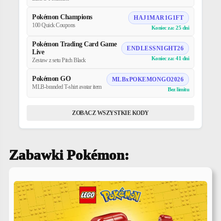
Pokémon Champions
HAJ1MAR1G1FT
100 Quick Coupons
Koniec za: 25 dni
Pokémon Trading Card Game
ENDLESSNIGHT26
Live
Koniec za: 41 dni
Zestaw z setu Pitch Black
Pokémon GO
MLBxPOKEMONGO2026
MLB-branded T-shirt avatar item
Bez limitu
ZOBACZ WSZYSTKIE KODY
Zabawki Pokémon: