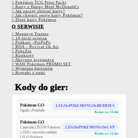
> Pokémon TCG Prize Packi
> Karty z Happy Meal McDonald’s
> Jak zacząć zbierać karty?
> Jak chronić swoje karty Pokémon?
> Złote karty Pokémon
O SERWISIE
> Magazyn Trainer
> 10-lecie serwisu
> Podkast ~ProPoPo
> ROA – Revival On Air
> PokeZin
> Konkursy
> Aktywne giveawaye
> WAW Pokemon PROMO SET
> Wymiana buttonów
> Kontakt z nami
Kody do gier:
Pokémon GO
LEGOxPOKEMONGOxBERRIES
Jagody i Pokeballe
Koniec za: 24 dni
Pokémon GO
Czapeczkę LEGO® Pokémon
LEGOxPOKEMONGOxCAP
z 2026 r. oraz różne naklejki
Koniec za: 24 dni
LEGO Pokémon