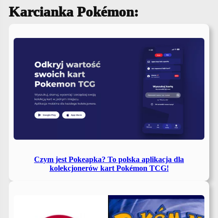
Karcianka Pokémon:
Czym jest Pokeapka? To polska aplikacja dla
kolekcjonerów kart Pokémon TCG!