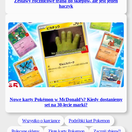
Zestawy rocznicowe trafią do sklepów, ale jest jeden
haczyk
Nowe karty Pokémon w McDonald’s? Kiedy dostaniemy
set na 30-lecie marki?
Wszystko o karciance
Podróbki kart Pokemon
Polecane sklepy
Złote karty Pokemon
Zacznij zbierać!