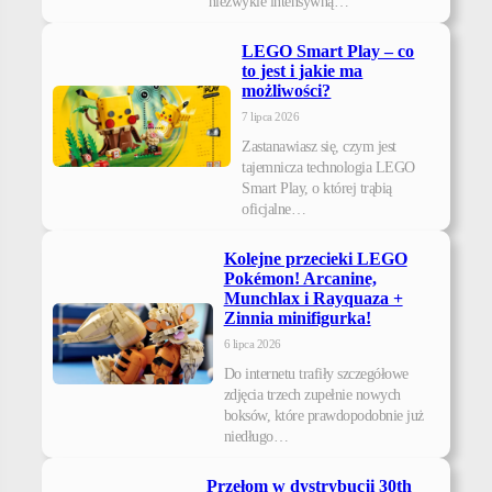
niezwykle intensywną…
LEGO Smart Play – co
to jest i jakie ma
możliwości?
7 lipca 2026
Zastanawiasz się, czym jest
tajemnicza technologia LEGO
Smart Play, o której trąbią
oficjalne…
Kolejne przecieki LEGO
Pokémon! Arcanine,
Munchlax i Rayquaza +
Zinnia minifigurka!
6 lipca 2026
Do internetu trafiły szczegółowe
zdjęcia trzech zupełnie nowych
boksów, które prawdopodobnie już
niedługo…
Przełom w dystrybucji 30th