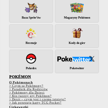
Baza Sprite’ów
Magazyny Pokémon
Recenzje
Kody do gier
Pokedex
Poketwitter
POKÉMON
O Pokémonach
> Czym są Pokémony?
> Poradnik dla Rodziców
> Pokémony dla Dzieci
> Kto tworzy gry Pokémon?
> Dexit – czym jest i czemu istnieje?
> Jak powstają karty TCG Pocket?
Ciekawostki