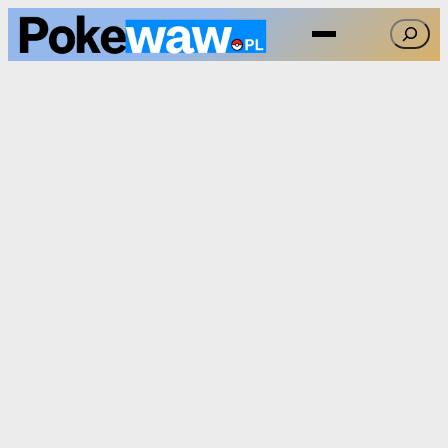
Przejdź
Szukaj
do
treści