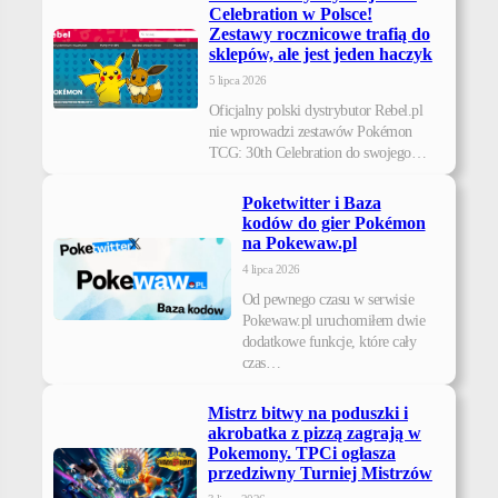
Celebration w Polsce!
Zestawy rocznicowe trafią do
sklepów, ale jest jeden haczyk
5 lipca 2026
Oficjalny polski dystrybutor Rebel.pl
nie wprowadzi zestawów Pokémon
TCG: 30th Celebration do swojego…
Poketwitter i Baza
kodów do gier Pokémon
na Pokewaw.pl
4 lipca 2026
Od pewnego czasu w serwisie
Pokewaw.pl uruchomiłem dwie
dodatkowe funkcje, które cały
czas…
Mistrz bitwy na poduszki i
akrobatka z pizzą zagrają w
Pokemony. TPCi ogłasza
przedziwny Turniej Mistrzów