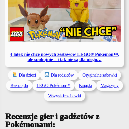
4-latek nie chce nowych zestawów LEGO® Pokémon™,
ale spokojnie – i tak nie są dla niego…
Dla dzieci
Dla rodziców
Oryginalne zabawki
Bez prądu
LEGO Pokémon™
Książki
Magazyny
Wszystkie zabawki
Recenzje gier i gadżetów z
Pokémonami: