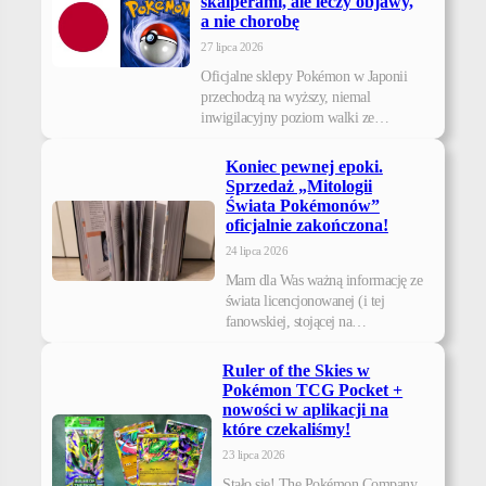
skalperami, ale leczy objawy,
a nie chorobę
27 lipca 2026
Oficjalne sklepy Pokémon w Japonii
przechodzą na wyższy, niemal
inwigilacyjny poziom walki ze…
Koniec pewnej epoki.
Sprzedaż „Mitologii
Świata Pokémonów”
oficjalnie zakończona!
24 lipca 2026
Mam dla Was ważną informację ze
świata licencjonowanej (i tej
fanowskiej, stojącej na…
Ruler of the Skies w
Pokémon TCG Pocket +
nowości w aplikacji na
które czekaliśmy!
23 lipca 2026
Stało się! The Pokémon Company