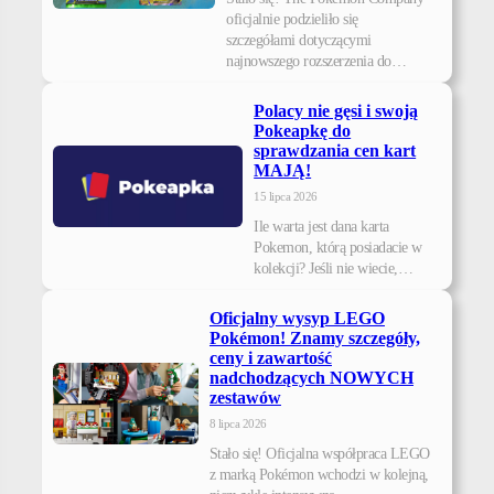
oficjalnie podzieliło się
szczegółami dotyczącymi
najnowszego rozszerzenia do…
Polacy nie gęsi i swoją
Pokeapkę do
sprawdzania cen kart
MAJĄ!
15 lipca 2026
Ile warta jest dana karta
Pokemon, którą posiadacie w
kolekcji? Jeśli nie wiecie,…
Oficjalny wysyp LEGO
Pokémon! Znamy szczegóły,
ceny i zawartość
nadchodzących NOWYCH
zestawów
8 lipca 2026
Stało się! Oficjalna współpraca LEGO
z marką Pokémon wchodzi w kolejną,