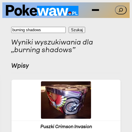
Przejdź
Szukaj
do
treści
S
Szukaj
z
Wyniki wyszukiwania dla
u
„burning shadows”
k
a
Wpisy
j
Puszki Crimson Invasion