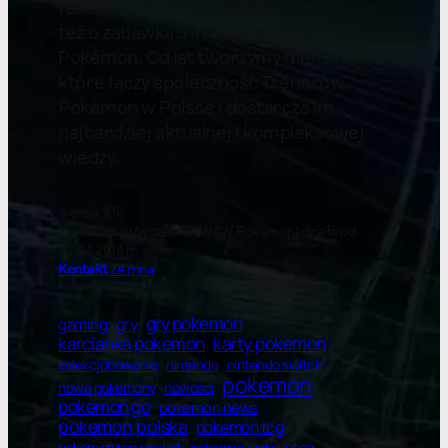
felietony. Piszemy nie tylko o grach, ale
też o zabawkach, książkach i karciance
Pokémon. Od lat tworzymy miejsce,
które łączy społeczność Trenerów
Pokémon w Polsce i dostarcza im
najbardziej aktualnej i kompleksowej
wiedzy.
wersja 9.5
Pokewaw.pl (wcześniej WAW Pokemon) działa od
22.04.2014 r.
Kontakt
ze mną
gry pokemon
gry
gaming
karty pokemon
karcianka pokemon
kolekcjonowanie
nintendo switch
nintendo
pokemon
nowe pokemony
nowości
pokemon go
pokemon news
pokemon polska
pokemon tcg
ptcg
pokemon tcg pocket