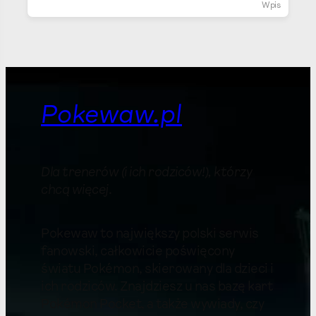
Wpis
Pokewaw.pl
Dla trenerów (i ich rodziców!), którzy
chcą więcej
.
Pokewaw to największy polski serwis
fanowski, całkowicie poświęcony
światu Pokémon, skierowany dla dzieci i
ich rodziców. Znajdziesz u nas bazę kart
Pokémon Pocket, a także wywiady, czy