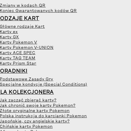
 Zmiany w kodach QR
 Koniec Gwarantowanych kodów QR
ODZAJE KART
 Główne rodzaje Kart
 Karty ex
 Karty GX
 Karty Pokemon V
 Karty Pokemon V-UNION
 Karty ACE SPEC
 Karty TAG TEAM
 Karty Prism Star
ORADNIKI
 Podstawowe Zasady Gry
 Specjalne kondycje (Special Conditions)
LA KOLEKCJONERA
 Jak zacząć zbierać karty?
 Jak chronić swoje karty Pokemon?
 Złote oryginalne karty Pokemon
 Polska instrukcja do karcianki Pokemon
 Japońskie, czy angielskie karty?
 Chińskie karty Pokemon