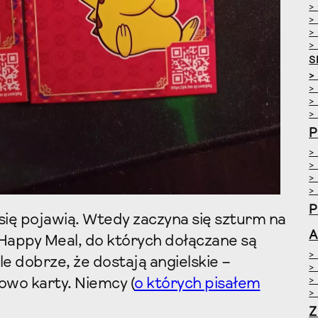
>
>
>
>
S
>
>
>
>
P
>
>
>
>
P
 się pojawią. Wtedy zaczyna się szturm na
A
Happy Meal, do których dołączane są
>
le dobrze, że dostają angielskie –
>
>
owo karty. Niemcy (
o których pisałem
>
Z