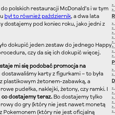
>
do polskich restauracji McDonald’s i w tym
>
ku
był to również październik
, a dwa lata
R
ty dostajemy pod koniec roku, jako jedni z
>
>
>
>
>
było dokupić jeden zestaw do jednego Happy
>
>
rocedura, czy da się ich dokupić więcej.
>
P
staje mi się podobać promocja na
>
u dostawaliśmy karty z figurkami – to była
>
z plastikowym żetonem-zabawką, a
D
>
owe pudełka, naklejki, żetony, czy ramki. I
>
, co dostajemy teraz.
Bo dostajemy tylko
>
>
erowy do gry (który nie jest nawet monetą
>
>
z Pokemonem (który nie jest oficjalną