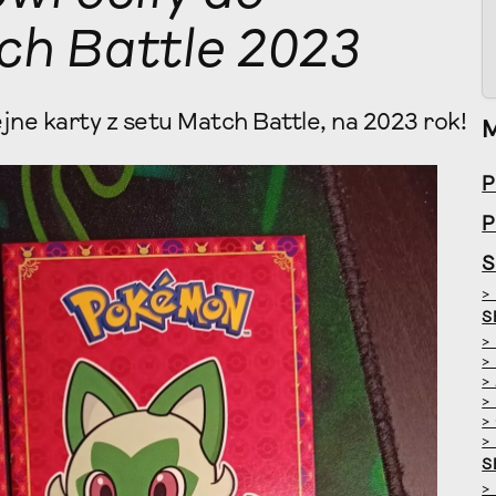
ch Battle 2023
ne karty z setu Match Battle, na 2023 rok!
P
P
S
>
S
>
>
>
>
>
>
S
>