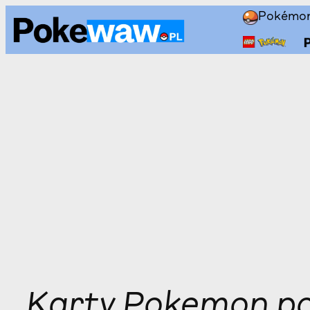
Przejdź
Pokémo
do
treści
Karty Pokemon po