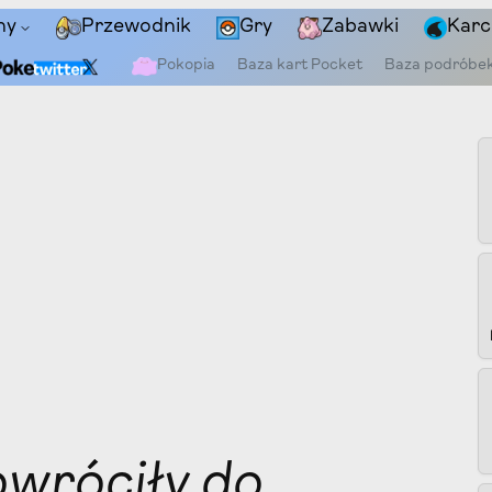
ny
Przewodnik
Gry
Zabawki
Karc
Pokopia
Baza kart Pocket
Baza podróbe
wróciły do