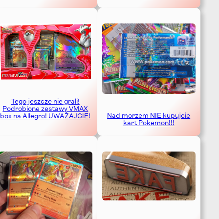
Tego jeszcze nie grali!
Podrobione zestawy VMAX
Nad morzem NIE kupujcie
box na Allegro! UWAŻAJCIE!
kart Pokemon!!!