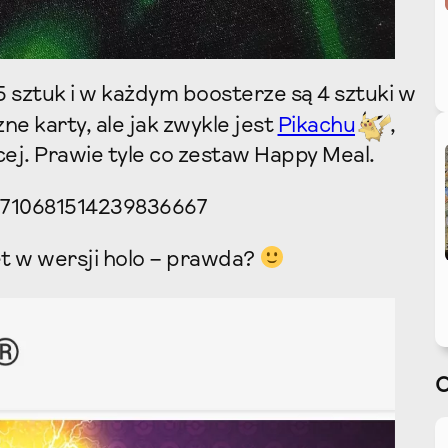
5 sztuk i w każdym boosterze są 4 sztuki w
zne karty, ale jak zwykle jest
Pikachu
,
cej. Prawie tyle co zestaw Happy Meal.
s/1710681514239836667
et w wersji holo – prawda?