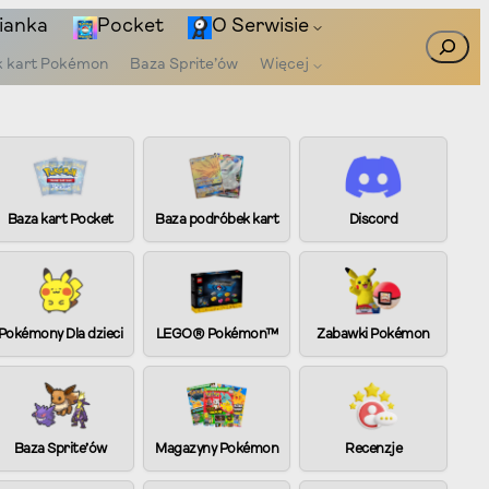
ianka
Pocket
O Serwisie
Szukaj
k kart Pokémon
Baza Sprite’ów
Więcej
Baza kart Pocket
Baza podróbek kart
Discord
Pokémony Dla dzieci
LEGO® Pokémon™
Zabawki Pokémon
Baza Sprite’ów
Magazyny Pokémon
Recenzje