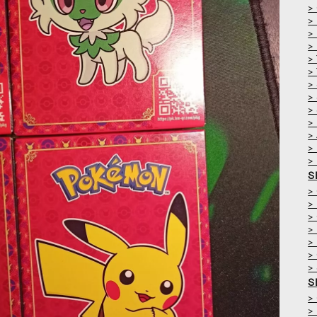
>
>
>
>
>
>
>
>
>
>
>
>
>
S
>
>
>
>
>
>
>
S
>
>