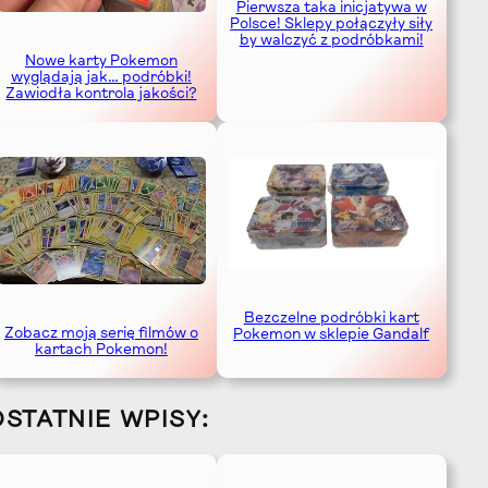
Pierwsza taka inicjatywa w
Polsce! Sklepy połączyły siły
by walczyć z podróbkami!
Nowe karty Pokemon
wyglądają jak… podróbki!
Zawiodła kontrola jakości?
Bezczelne podróbki kart
Zobacz moją serię filmów o
Pokemon w sklepie Gandalf
kartach Pokemon!
OSTATNIE WPISY: