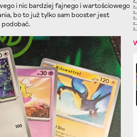
>
wego i nic bardziej fajnego i wartościowego
>
>
nia, bo to już tylko sam booster jest
>
>
to podobać.
>