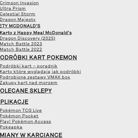
 Crimson Invasion
 Ultra Prism
 Celestial Storm
 Dragon Majesty
ETY MCDONALD’S
 Karty z Happy Meal McDonald’s
 Dragon Discovery (2025)
 Match Battle 2023
 Match Battle 2022
ODRÓBKI KART POKEMON
 Podróbki kart – poradnik
 Karty które wyglądają jak podróbki
 Podrobione zestawy VMAX box
 Zakupy kart nad morzem
OLECANE SKLEPY
PLIKACJE
 Pokémon TCG Live
 Pokémon Pocket
 Play! Pokémon Access
 Pokeapka
MIANY W KARCIANCE