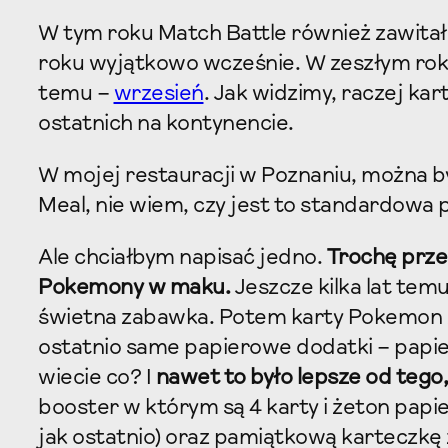
W tym roku Match Battle również zawitał 
roku wyjątkowo wcześnie. W zeszłym ro
temu –
wrzesień
. Jak widzimy, raczej kar
ostatnich na kontynencie.
W mojej restauracji w Poznaniu, można 
Meal, nie wiem, czy jest to standardowa p
Ale chciałbym napisać jedno.
Trochę prze
Pokemony w maku.
Jeszcze kilka lat tem
świetna zabawka. Potem karty Pokemon 
ostatnio same papierowe dodatki – papier
wiecie co? I
nawet to było lepsze od tego
booster w którym są 4 karty i żeton papi
jak ostatnio) oraz pamiątkową karteczkę 