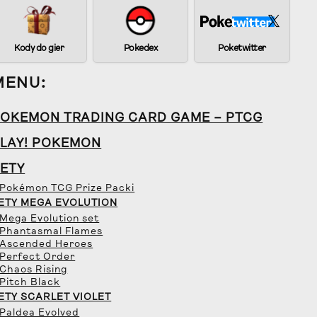
Kody do gier
Pokedex
Poketwitter
MENU:
OKEMON TRADING CARD GAME – PTCG
LAY! POKEMON
ETY
 Pokémon TCG Prize Packi
ETY MEGA EVOLUTION
 Mega Evolution set
 Phantasmal Flames
 Ascended Heroes
 Perfect Order
 Chaos Rising
 Pitch Black
ETY SCARLET VIOLET
 Paldea Evolved