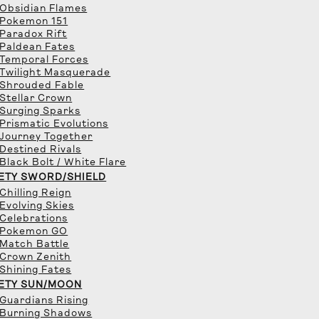
 Obsidian Flames
 Pokemon 151
 Paradox Rift
 Paldean Fates
 Temporal Forces
 Twilight Masquerade
 Shrouded Fable
 Stellar Crown
 Surging Sparks
 Prismatic Evolutions
 Journey Together
 Destined Rivals
 Black Bolt / White Flare
ETY SWORD/SHIELD
 Chilling Reign
 Evolving Skies
 Celebrations
 Pokemon GO
 Match Battle
 Crown Zenith
 Shining Fates
ETY SUN/MOON
 Guardians Rising
 Burning Shadows