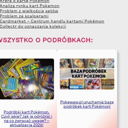
 Afera o kartę Pokemon
 Analiza rynku kart Pokemon
 Problem z wielkością setów
 Problem ze scalperami
 Cardmarket – Centrum handlu kartami Pokémon
 Collectr do oznaczania kolekcji
WSZYSTKO O PODRÓBKACH:
Pokewaw.pl uruchamia bazę
podróbek kart Pokémon!
Podróbki kart Pokémon.
Czyli jakie? Jak je odróżnić i
na co zwracać uwagę? –
aktualizacja 2026!