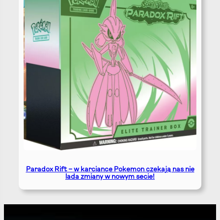
Paradox Rift – w karciance Pokemon czekają nas nie
lada zmiany w nowym secie!