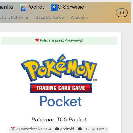
ianka
Pocket
O Serwisie
Szukaj
k kart Pokémon
Baza Sprite’ów
Więcej
Polecane przez Pokewaw.pl
Pokémon TCG Pocket
30 października 2024
Android
iOS
Gen 9