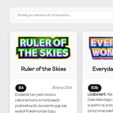
Ruler of the Skies
Everyd
B4
30 lipca 2026
B3b
Liczba kart:
106
Dodatek ten jest mocno
Cała idea tego
zakorzeniony w motywach
w pełni na uroc
podniebnych, koncentrując się
(cozy) oraz pa
wokół Pokémonów typu