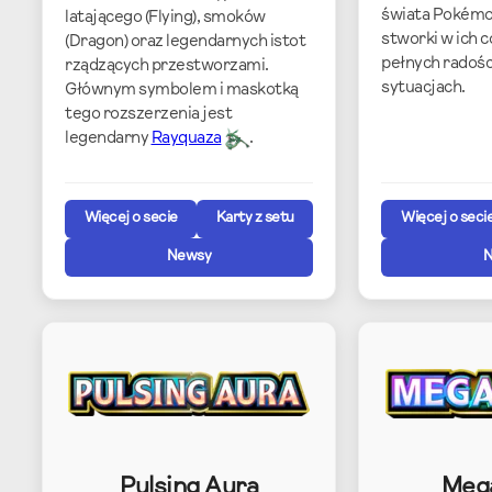
świata Pokémo
latającego (Flying), smoków
stworki w ich 
(Dragon) oraz legendarnych istot
pełnych radośc
rządzących przestworzami.
sytuacjach.
Głównym symbolem i maskotką
tego rozszerzenia jest
legendarny
Rayquaza
.
Więcej o secie
Karty z setu
Więcej o seci
Newsy
Pulsing Aura
Meg