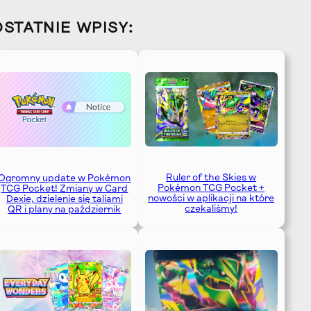
OSTATNIE WPISY:
Ruler of the Skies w
Ogromny update w Pokémon
Pokémon TCG Pocket +
TCG Pocket! Zmiany w Card
nowości w aplikacji na które
Dexie, dzielenie się taliami
czekaliśmy!
QR i plany na październik