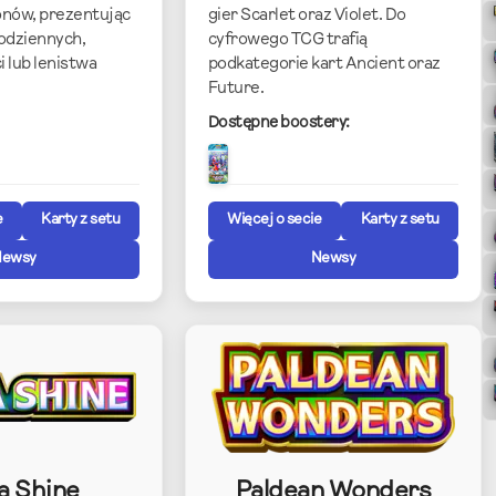
nów, prezentując
gier Scarlet oraz Violet. Do
codziennych,
cyfrowego TCG trafią
i lub lenistwa
podkategorie kart Ancient oraz
Future.
Dostępne boostery:
e
Karty z setu
Więcej o secie
Karty z setu
Newsy
Newsy
a Shine
Paldean Wonders