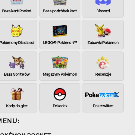
Baza kart Pocket
Baza podróbek kart
Discord
Pokémony Dla dzieci
LEGO® Pokémon™
Zabawki Pokémon
Baza Sprite’ów
Magazyny Pokémon
Recenzje
Kody do gier
Pokedex
Poketwitter
MENU: