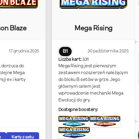
on Blaze
Mega Rising
17 grudnia 2025
B1
30 października 2025
Liczba kart:
331
 dorzuca do
Mega Rising jest pierwszym
kolejne Mega
zestawem rozszerzeń należącym
ji ex i karty
do bloku B setów w grze. Jego
głównym celem jest
wprowadzenie mechaniki Mega
Ewolucji do gry.
Dostępne boostery:
e
Karty z setu