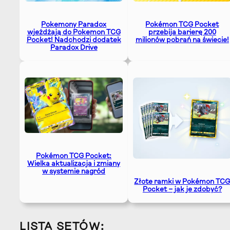
Pokémon TCG Pocket
Pokemony Paradox
przebija barierę 200
wjeżdżają do Pokemon TCG
milionów pobrań na świecie!
Pocket! Nadchodzi dodatek
Paradox Drive
Pokémon TCG Pocket:
Wielka aktualizacja i zmiany
w systemie nagród
Złote ramki w Pokémon TC
Pocket – jak je zdobyć?
LISTA SETÓW: