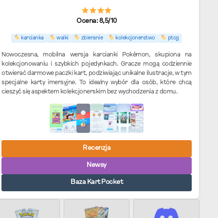
Ocena: 8,5/10
karcianka
walki
zbieranie
kolekcjonerstwo
ptcg
Nowoczesna, mobilna wersja karcianki Pokémon, skupiona na
kolekcjonowaniu i szybkich pojedynkach. Gracze mogą codziennie
otwierać darmowe paczki kart, podziwiając unikalne ilustracje, w tym
specjalne karty imersyjne. To idealny wybór dla osób, które chcą
cieszyć się aspektem kolekcjonerskim bez wychodzenia z domu.
Recenzja
Newsy
Baza Kart Pocket