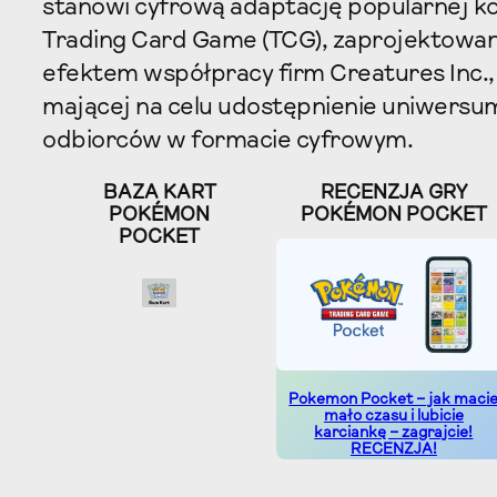
stanowi cyfrową adaptację popularnej ko
Trading Card Game (TCG), zaprojektowaną
efektem współpracy firm Creatures Inc
mającej na celu udostępnienie uniwers
odbiorców w formacie cyfrowym.
BAZA KART
RECENZJA GRY
POKÉMON
POKÉMON POCKET
POCKET
Pokemon Pocket – jak maci
mało czasu i lubicie
karciankę – zagrajcie!
RECENZJA!