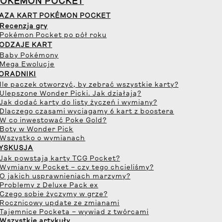
POKÉMON POCKET
AZA KART POKÉMON POCKET
 Recenzja gry
 Pokémon Pocket po pół roku
ODZAJE KART
 Baby Pokémony
 Mega Ewolucje
ORADNIKI
 Ile paczek otworzyć, by zebrać wszystkie karty?
 Ulepszone Wonder Picki. Jak działają?
 Jak dodać karty do listy życzeń i wymiany?
 Dlaczego czasami wyciągamy 6 kart z boostera
 W co inwestować Poke Gold?
 Boty w Wonder Pick
 Wszystko o wymianach
YSKUSJA
 Jak powstają karty TCG Pocket?
 Wymiany w Pocket – czy tego chcieliśmy?
 O jakich usprawnieniach marzymy?
 Problemy z Deluxe Pack ex
 Czego sobie życzymy w grze?
 Rocznicowy update ze zmianami
 Tajemnice Pocketa – wywiad z twórcami
 Wszystkie artykuły