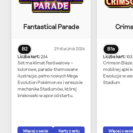
Fantastical Parade
Crims
B2
29 stycznia 2026
B1a
Liczba kart:
234
Liczba kart:
103
Set ma klimat festiwalowy –
Crimson Blaze,
kolorowe, parada-themowane
mobilnej apki 
ilustracje, pełno nowych Mega
Ewolucje w wers
Evolution Pokémon ex i wreszcie
Stadium
mechanika Stadiumów, której
brakowało w apce od startu.
Więcej o secie
Karty z setu
Więcej o seci