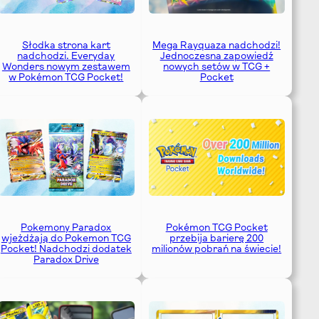
Słodka strona kart
Mega Rayquaza nadchodzi!
nadchodzi. Everyday
Jednoczesna zapowiedź
Wonders nowym zestawem
nowych setów w TCG +
w Pokémon TCG Pocket!
Pocket
Pokémon TCG Pocket
Pokemony Paradox
przebija barierę 200
wjeżdżają do Pokemon TCG
milionów pobrań na świecie!
Pocket! Nadchodzi dodatek
Paradox Drive