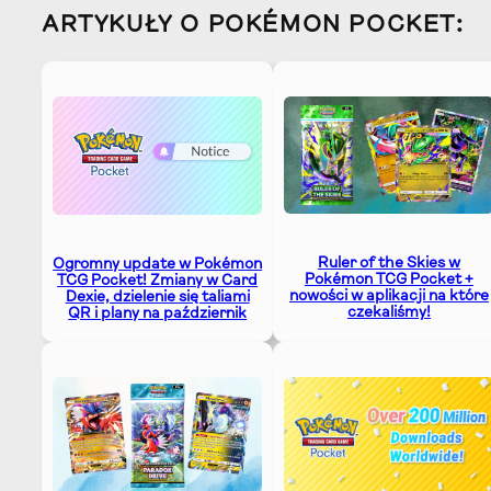
ARTYKUŁY O POKÉMON POCKET:
Ruler of the Skies w
Ogromny update w Pokémon
Pokémon TCG Pocket +
TCG Pocket! Zmiany w Card
nowości w aplikacji na które
Dexie, dzielenie się taliami
czekaliśmy!
QR i plany na październik