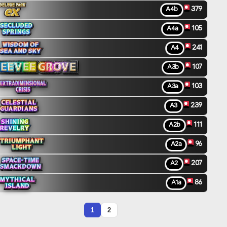
379
A4b
105
A4a
241
A4
107
A3b
103
A3a
239
A3
111
A2b
96
A2a
207
A2
86
A1a
1
2