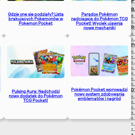
B
Paradox Pokémon
Gdzie one się podziały? Lista
>
nadciągają do Pokémon TCG
brakujących Pokemonów w
>
Pocket! Wyciek ujawnia
Pokemon Pocket
R
nowe mechaniki
>
>
P
>
>
>
>
>
>
>
Pokémon Pocket wprowadzi
D
Pulsing Aura: Nadchodzi
nowy system zdobywania
nowy dodatek do Pokémon
>
emblematów i nagród
TCG Pocket!
>
G
>
>
>
>
>
>