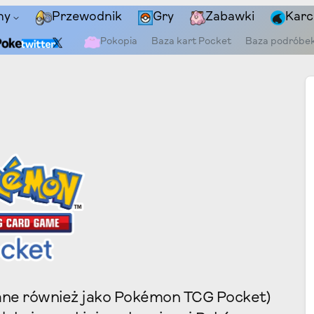
ny
Przewodnik
Gry
Zabawki
Karc
Pokopia
Baza kart Pocket
Baza podróbe
ne również jako Pokémon TCG Pocket)