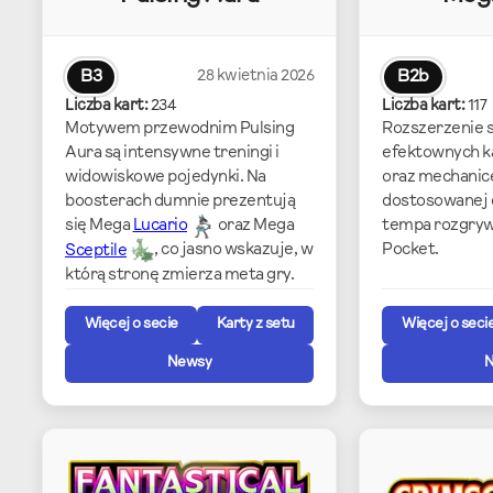
B3
28 kwietnia 2026
B2b
Liczba kart:
234
Liczba kart:
117
Motywem przewodnim Pulsing
Rozszerzenie s
Aura są intensywne treningi i
efektownych k
widowiskowe pojedynki. Na
oraz mechanic
boosterach dumnie prezentują
dostosowanej 
tempa rozgryw
się Mega
Lucario
oraz Mega
Pocket.
Sceptile
, co jasno wskazuje, w
którą stronę zmierza meta gry.
Więcej o secie
Karty z setu
Więcej o seci
Newsy