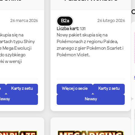
26 marca 2026
B2a
26 lutego 2026
Liczba kart:
131
kupia się na
Nowy pakiet skupia się na
artach typu Shiny
Pokémonach z regionu Paldea,
e Mega Ewolucji
znanego z gier Pokémon Scarlet i
do szybkiego
Pokémon Violet.
ki w wersji
e
Karty z setu
Więcej o secie
Karty z setu
Newsy
Newsy