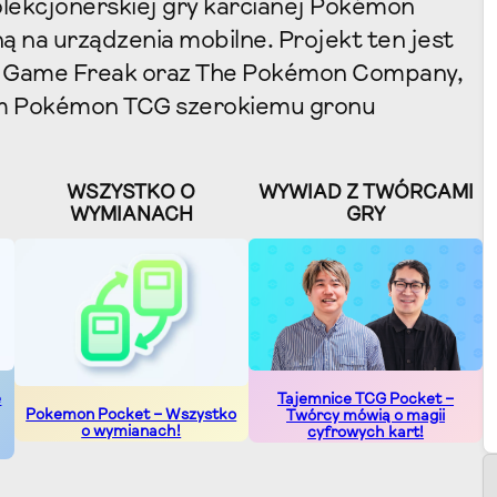
lekcjonerskiej gry karcianej Pokémon
 na urządzenia mobilne. Projekt ten jest
., Game Freak oraz The Pokémon Company,
um Pokémon TCG szerokiemu gronu
WSZYSTKO O
WYWIAD Z TWÓRCAMI
WYMIANACH
GRY
e
Tajemnice TCG Pocket –
Pokemon Pocket – Wszystko
Twórcy mówią o magii
o wymianach!
cyfrowych kart!