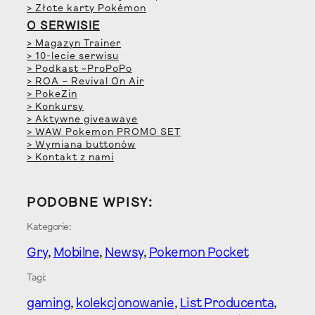
> Złote karty Pokémon
O SERWISIE
> Magazyn Trainer
> 10-lecie serwisu
> Podkast ~ProPoPo
> ROA – Revival On Air
> PokeZin
> Konkursy
> Aktywne giveawaye
> WAW Pokemon PROMO SET
> Wymiana buttonów
> Kontakt z nami
PODOBNE WPISY:
Kategorie:
Gry
, 
Mobilne
, 
Newsy
, 
Pokemon Pocket
Tagi:
gaming
, 
kolekcjonowanie
, 
List Producenta
, 