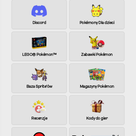
a
t
i
Discord
Pokémony Dla dzieci
v
e
:
LEGO® Pokémon™
Zabawki Pokémon
Baza Sprite’ów
Magazyny Pokémon
Recenzje
Kody do gier