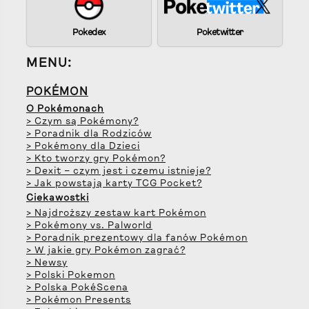
Pokedex
Poketwitter
MENU:
POKÉMON
O Pokémonach
> Czym są Pokémony?
> Poradnik dla Rodziców
> Pokémony dla Dzieci
> Kto tworzy gry Pokémon?
> Dexit – czym jest i czemu istnieje?
> Jak powstają karty TCG Pocket?
Ciekawostki
> Najdroższy zestaw kart Pokémon
> Pokémony vs. Palworld
> Poradnik prezentowy dla fanów Pokémon
> W jakie gry Pokémon zagrać?
> Newsy
> Polski Pokemon
> Polska PokéScena
> Pokémon Presents