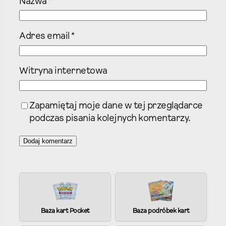
Nazwa
*
Adres email
*
Witryna internetowa
Zapamiętaj moje dane w tej przeglądarce
podczas pisania kolejnych komentarzy.
A
l
t
e
Baza kart Pocket
Baza podróbek kart
r
n