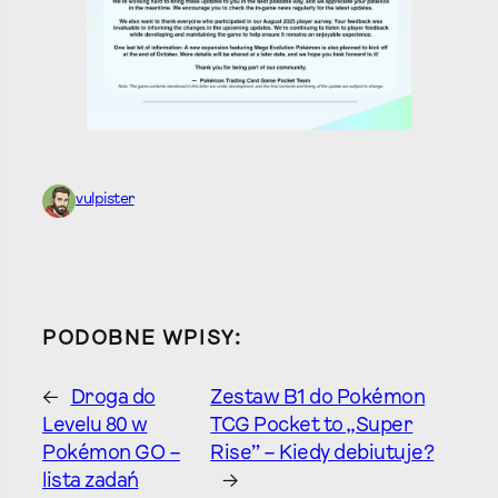
vulpister
PODOBNE WPISY:
←
Droga do
Zestaw B1 do Pokémon
Levelu 80 w
TCG Pocket to „Super
Pokémon GO –
Rise” – Kiedy debiutuje?
lista zadań
→