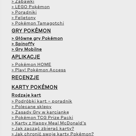
> Zabawki
> LEGO Pokémon
> Poradniki
> Felietony
> Pokémon Tamagotchi
GRY POKÉMON
> Główne gry Pokémon
> Spinoffy
> Gry Mobilne
APLIKACJE
> Pokémon HOME
> Play! Pokémon Access
RECENZJE
KARTY POKÉMON
Rodzaje kart
> Podróbki kart – poradnik
> Polecane sklepy
> Zasady Gry w karciankę
> Pokémon TCG Prize Packi
> Karty z Happy Meal McDonald’s
> Jak zacząć zbierać karty?
> Jak chronić swoje karty Pokémon?