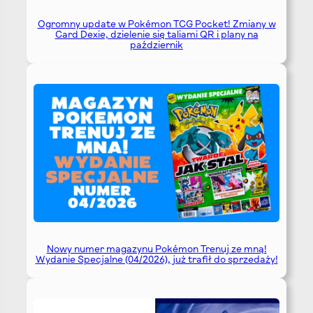
Ogromny update w Pokémon TCG Pocket! Zmiany w
Card Dexie, dzielenie się taliami QR i plany na
październik
Nowy numer magazynu Pokémon Trenuj ze mną!
Wydanie Specjalne (04/2026), już trafił do sprzedaży!