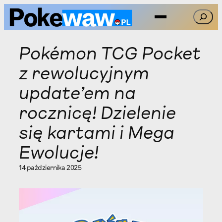
Przejdź
Szukaj
do
treści
Pokémon TCG Pocket
z rewolucyjnym
update’em na
rocznicę! Dzielenie
się kartami i Mega
Ewolucje!
14 października 2025