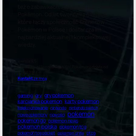
też o zabawkach, książkach i karciance
Pokémon. Od lat tworzymy miejsce,
które łączy społeczność Trenerów
Pokémon w Polsce i dostarcza im
najbardziej aktualnej i kompleksowej
wiedzy.
wersja 9.5
Pokewaw.pl (wcześniej WAW Pokemon) działa od
22.04.2014 r.
Kontakt
ze mną
gry pokemon
gry
gaming
karty pokemon
karcianka pokemon
kolekcjonowanie
nintendo switch
nintendo
pokemon
nowe pokemony
nowości
pokemon go
pokemon news
pokemon polska
pokemon tcg
ptcg
pokemon tcg pocket
pokemon unite