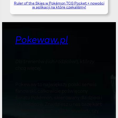
Ruler of the Skies w Pokémon TCG Pocket + nowości
w aplikacji na które czekaliśmy!
Pokewaw.pl
Dla trenerów (i ich rodziców!), którzy
chcą więcej
.
Pokewaw to największy polski serwis
fanowski, całkowicie poświęcony
światu Pokémon, skierowany dla dzieci i
ich rodziców. Znajdziesz u nas bazę kart
Pokémon Pocket, a także wywiady, czy
felietony. Piszemy nie tylko o grach, ale