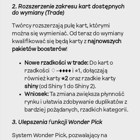
2. Rozszerzenie zakresu kart dostępnych
do wymiany (Trade)
Twórcy rozszerzają pulę kart, którymi
można się wymieniać. Od teraz do wymiany
kwalifikować się będą karty z
najnowszych
pakietów boosterów
!
Nowe rzadkości w trade:
Do kart o
rzadkości ♢–♦♦♦♦ i ⭐︎1, dołączają
również karty
⭐︎2
oraz rzadkie karty
shiny
(od Shiny 1 do Shiny 2).
Wniosek:
Ta zmiana zwiększa płynność
rynku i ułatwia zdobywanie duplikatów z
bardziej pożądanych, rzadkich kategorii.
3. Ulepszenia
f
unkcji Wonder Pick
System Wonder Pick, pozwalający na