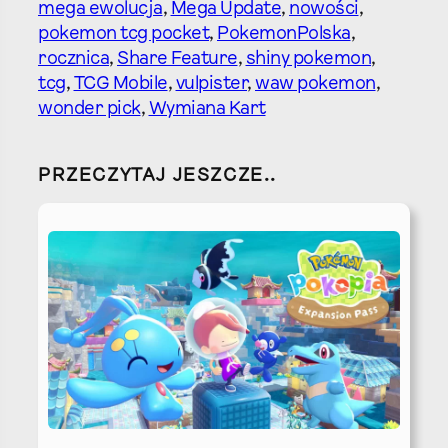
mega ewolucja
, 
Mega Update
, 
nowości
, 
pokemon tcg pocket
, 
PokemonPolska
, 
rocznica
, 
Share Feature
, 
shiny pokemon
, 
tcg
, 
TCG Mobile
, 
vulpister
, 
waw pokemon
, 
wonder pick
, 
Wymiana Kart
PRZECZYTAJ JESZCZE..