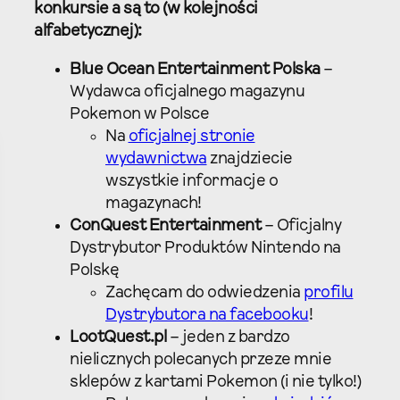
konkursie a są to (w kolejności
alfabetycznej):
Blue Ocean Entertainment Polska
–
Wydawca oficjalnego magazynu
Pokemon w Polsce
Na
oficjalnej stronie
wydawnictwa
znajdziecie
wszystkie informacje o
magazynach!
ConQuest Entertainment
– Oficjalny
Dystrybutor Produktów Nintendo na
Polskę
Zachęcam do odwiedzenia
profilu
Dystrybutora na facebooku
!
LootQuest.pl
– jeden z bardzo
nielicznych polecanych przeze mnie
sklepów z kartami Pokemon (i nie tylko!)