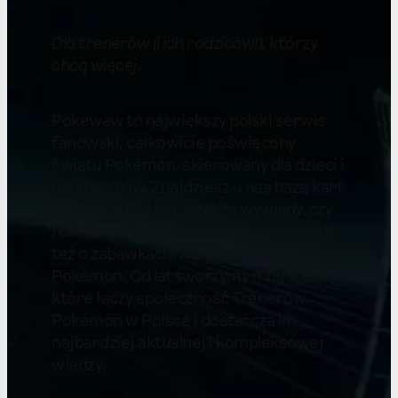
Dla trenerów (i ich rodziców!), którzy
chcą więcej
.
Pokewaw to największy polski serwis
fanowski, całkowicie poświęcony
światu Pokémon, skierowany dla dzieci i
ich rodziców. Znajdziesz u nas bazę kart
Pokémon Pocket, a także wywiady, czy
felietony. Piszemy nie tylko o grach, ale
też o zabawkach, książkach i karciance
Pokémon. Od lat tworzymy miejsce,
które łączy społeczność Trenerów
Pokémon w Polsce i dostarcza im
najbardziej aktualnej i kompleksowej
wiedzy.