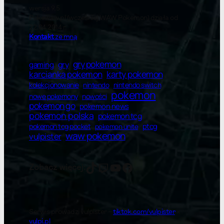
wersja 9.5
Pokewaw.pl (wcześniej WAW Pokemon) działa od
22.04.2014 r.
Kontakt
ze mną
gry pokemon
gry
gaming
karty pokemon
karcianka pokemon
kolekcjonowanie
nintendo switch
nintendo
pokemon
nowe pokemony
nowości
pokemon go
pokemon news
pokemon polska
pokemon tcg
ptcg
pokemon tcg pocket
pokemon unite
waw pokemon
vulpister
vulpister
vulpister
YT
Facebook
Zobacz więcej:
Serwis prowadzi vulpister –
tiktok.com/vulpister
×
vulpi.pl