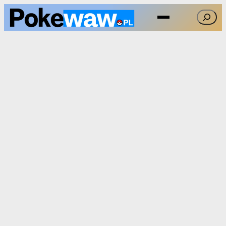
Przejdź
Szukaj
do
treści