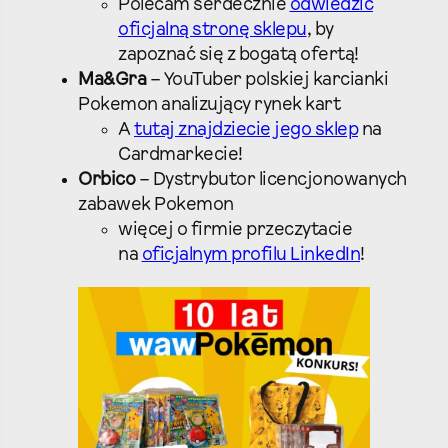
Polecam serdecznie
odwiedzić
oficjalną stronę sklepu
, by
zapoznać się z bogatą ofertą!
Ma&Gra
– YouTuber polskiej karcianki
Pokemon analizujący rynek kart
A
tutaj znajdziecie jego sklep
na
Cardmarkecie!
Orbico
– Dystrybutor licencjonowanych
zabawek Pokemon
więcej o firmie przeczytacie
na
oficjalnym profilu LinkedIn
!