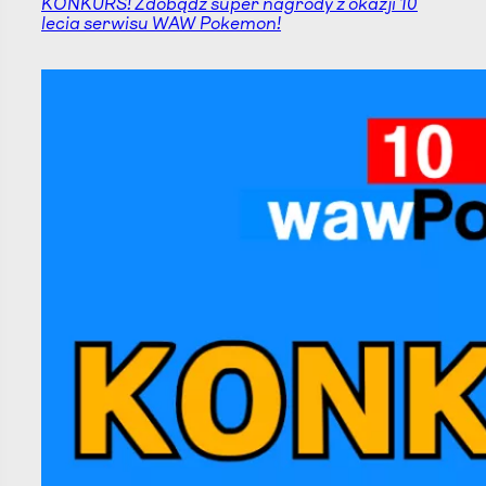
KONKURS! Zdobądź super nagrody z okazji 10
lecia serwisu WAW Pokemon!