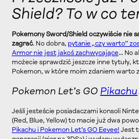
Shield? To w co t
Pokemony Sword/Shield oczywiście nie s
zagrać
. No dobra,
pytanie „czy warto” zo
Armor nie jest jakoś zachwycające
… No a
możecie sprawdzić jeszcze inne tytuły, k
Pokemon, w które moim zdaniem warto z
Pokemon Let’s GO
Pikachu
Jeśli jesteście posiadaczami konsoli Nint
(Red, Blue, Yellow) to macie już dwa po
Pikachu i Pokemon Let’s GO Eevee!
Jest t