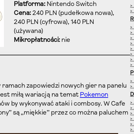
Platforma:
Nintendo Switch
>
>
Cena:
240 PLN (pudełkowa nowa),
R
240 PLN (cyfrowa), 140 PLN
>
(używana)
>
>
Mikropłatności:
nie
>
>
>
>
>
P
>
 ramach zapowiedzi nowych gier na panelu
>
 jest miłą wariacją na temat
Pokemon
D
>
ów by wykonywać ataki i combosy. W Cafe
>
kony” są „miękkie” przez co można paluchem
>
>
>
>