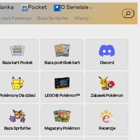
ianka
Pocket
O Serwisie
Szukaj
k kart Pokémon
Baza Sprite’ów
Więcej
Baza kart Pocket
Baza podróbek kart
Discord
Pokémony Dla dzieci
LEGO® Pokémon™
Zabawki Pokémon
Baza Sprite’ów
Magazyny Pokémon
Recenzje