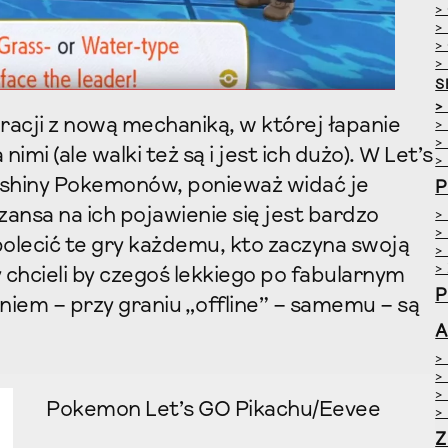
>
>
>
>
S
>
acji z nową mechaniką, w której łapanie
>
>
i (ale walki też są i jest ich dużo). W Let’s
>
e shiny Pokemonów, ponieważ widać je
P
ansa na ich pojawienie się jest bardzo
>
>
lecić te gry każdemu, kto zaczyna swoją
>
>
chcieli by czegoś lekkiego po fabularnym
P
niem – przy graniu „offline” – samemu – są
A
>
>
>
Pokemon Let’s GO Pikachu/Eevee
>
Z