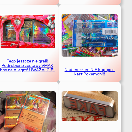
Tego jeszcze nie grali!
Podrobione zestawy VMAX
Nad morzem NIE kupujcie
box na Allegro! UWAŻAJCIE!
kart Pokemon!!!