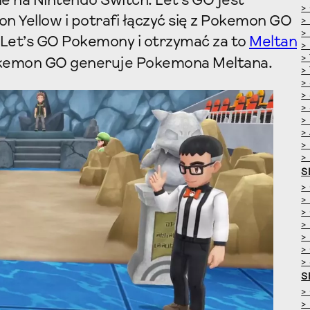
ie na Nintendo Switch. Let’s GO jest
>
n Yellow i potrafi łączyć się z Pokemon GO
>
>
 Let’s GO Pokemony i otrzymać za to
Meltan
>
>
okemon GO generuje Pokemona Meltana.
>
>
>
>
>
>
>
>
S
>
>
>
>
>
>
>
S
>
>