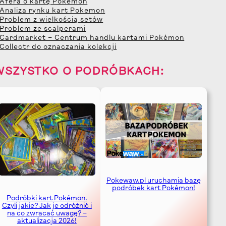
 Afera o kartę Pokemon
 Analiza rynku kart Pokemon
 Problem z wielkością setów
 Problem ze scalperami
 Cardmarket – Centrum handlu kartami Pokémon
 Collectr do oznaczania kolekcji
WSZYSTKO O PODRÓBKACH:
Pokewaw.pl uruchamia bazę
podróbek kart Pokémon!
Podróbki kart Pokémon.
Czyli jakie? Jak je odróżnić i
na co zwracać uwagę? –
aktualizacja 2026!