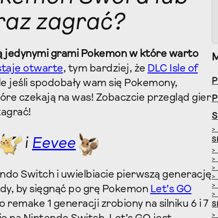
eraz zagrać?
ą jedynymi grami Pokemon w które warto
staje otwarte
, tym bardziej, że
DLC Isle of
P
le jeśli spodobały wam się Pokemony,
tóre czekają na was! Zobaczcie przegląd gier
P
agrać!
S
>
i
Eevee
S
>
>
>
endo Switch i uwielbiacie pierwszą generację
>
>
wody, by sięgnąć po grę Pokemon
Let’s GO
>
o remake 1 generacji zrobiony na silniku 6 i 7
S
>