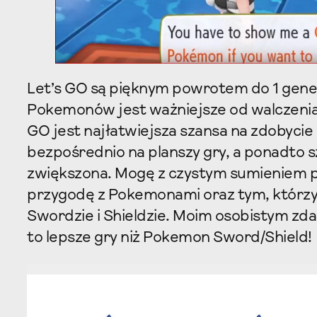
Let’s GO są pięknym powrotem do 1 gener
Pokemonów jest ważniejsze od walczenia nim
GO jest najłatwiejsza szansa na zdobyci
bezpośrednio na planszy gry, a ponadto sz
zwiększona. Mogę z czystym sumieniem po
przygodę z Pokemonami oraz tym, którzy 
Swordzie i Shieldzie. Moim osobistym zda
to lepsze gry niż Pokemon Sword/Shield!