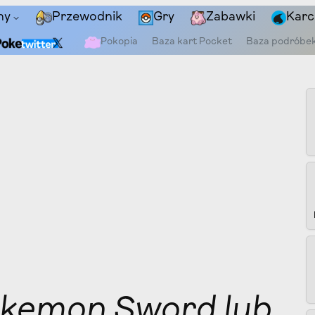
ny
Przewodnik
Gry
Zabawki
Karc
Pokopia
Baza kart Pocket
Baza podróbe
Pokemon Sword lub