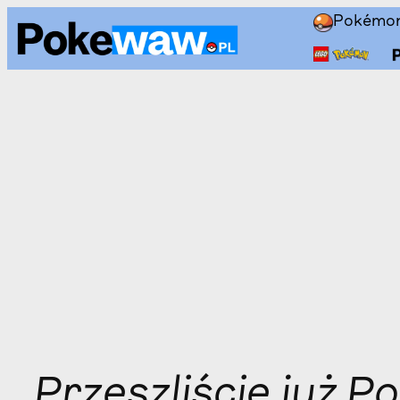
Przejdź
Pokémo
do
treści
Przeszliście już 