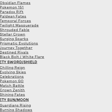
 Obsidian Flames
 Pokemon 151
 Paradox Rift
 Paldean Fates
 Temporal Forces
 Twilight Masquerade
 Shrouded Fable
 Stellar Crown
 Surging Sparks
 Prismatic Evolutions
 Journey Together
 Destined Rivals
 Black Bolt / White Flare
ETY SWORD/SHIELD
 Chilling Reign
 Evolving Skies
 Celebrations
 Pokemon GO
 Match Battle
 Crown Zenith
 Shining Fates
ETY SUN/MOON
 Guardians Rising
 Burning Shadows