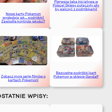
Pierwsza taka inicjatywa w
Polsce! Sklepy połączyły siły
by walczyć z podróbkami!
Nowe karty Pokemon
wyglądają jak… podróbki!
Zawiodła kontrola jakości?
Bezczelne podróbki kart
Zobacz moją serię filmów o
Pokemon w sklepie Gandalf
kartach Pokemon!
OSTATNIE WPISY: