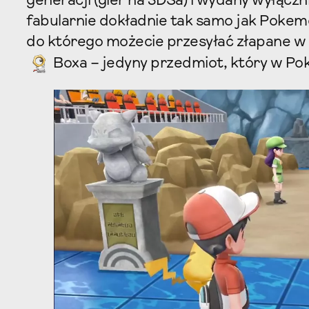
generacji (gier na 3DSa) i wydany wyłączn
fabularnie dokładnie tak samo jak Pokemo
do którego możecie przesyłać złapane w
Boxa – jedyny przedmiot, który w P