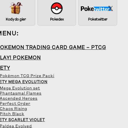
Kody do gier
Pokedex
Poketwitter
MENU:
OKEMON TRADING CARD GAME – PTCG
LAY! POKEMON
ETY
 Pokémon TCG Prize Packi
ETY MEGA EVOLUTION
 Mega Evolution set
 Phantasmal Flames
 Ascended Heroes
 Perfect Order
 Chaos Rising
 Pitch Black
ETY SCARLET VIOLET
 Paldea Evolved