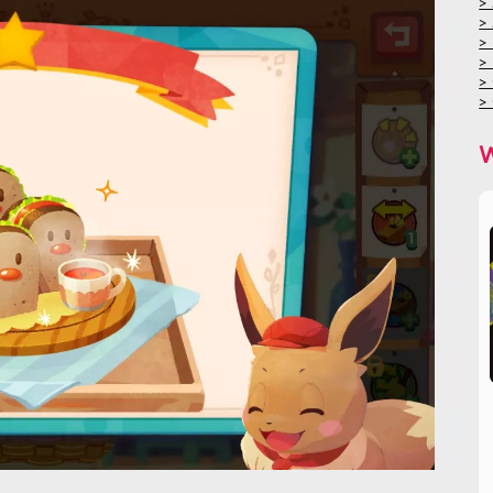
>
>
>
>
>
>