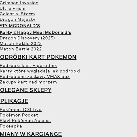
 Crimson Invasion
 Ultra Prism
 Celestial Storm
 Dragon Majesty
ETY MCDONALD’S
 Karty z Happy Meal McDonald’s
 Dragon Discovery (2025)
 Match Battle 2023
 Match Battle 2022
ODRÓBKI KART POKEMON
 Podróbki kart – poradnik
 Karty które wyglądają jak podróbki
 Podrobione zestawy VMAX box
 Zakupy kart nad morzem
OLECANE SKLEPY
PLIKACJE
 Pokémon TCG Live
 Pokémon Pocket
 Play! Pokémon Access
 Pokeapka
MIANY W KARCIANCE