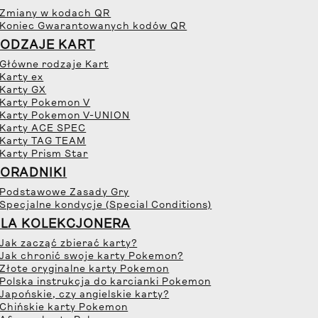
 Zmiany w kodach QR
 Koniec Gwarantowanych kodów QR
ODZAJE KART
 Główne rodzaje Kart
 Karty ex
 Karty GX
 Karty Pokemon V
 Karty Pokemon V-UNION
 Karty ACE SPEC
 Karty TAG TEAM
 Karty Prism Star
ORADNIKI
 Podstawowe Zasady Gry
 Specjalne kondycje (Special Conditions)
LA KOLEKCJONERA
 Jak zacząć zbierać karty?
 Jak chronić swoje karty Pokemon?
 Złote oryginalne karty Pokemon
 Polska instrukcja do karcianki Pokemon
 Japońskie, czy angielskie karty?
 Chińskie karty Pokemon