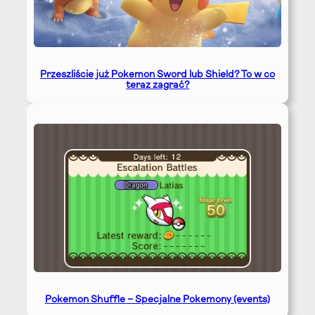
Przeszliście już Pokemon Sword lub Shield? To w co
teraz zagrać?
Pokemon Shuffle – Specjalne Pokemony (events)