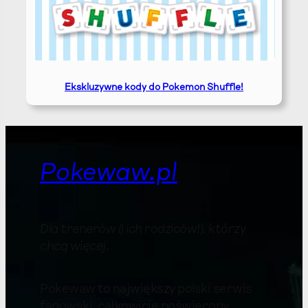
Ekskluzywne kody do Pokemon Shuffle!
Pokewaw.pl
Dla trenerów (i ich rodziców!), którzy
chcą więcej
.
Pokewaw to największy polski serwis
fanowski, całkowicie poświęcony