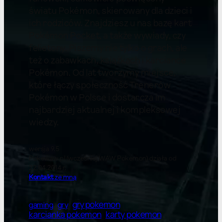
światu Pokémon, skierowany dla dzieci i
ich rodziców. Znajdziesz u nas bazę kart
Pokémon Pocket, a także wywiady, czy
felietony. Piszemy nie tylko o grach, ale
też o zabawkach, książkach i karciance
Pokémon. Od lat tworzymy miejsce,
które łączy społeczność Trenerów
Pokémon w Polsce i dostarcza im
najbardziej aktualnej i kompleksowej
wiedzy.
wersja 9.5
Pokewaw.pl (wcześniej WAW Pokemon) działa od
22.04.2014 r.
Kontakt
ze mną
gry pokemon
gry
gaming
karty pokemon
karcianka pokemon