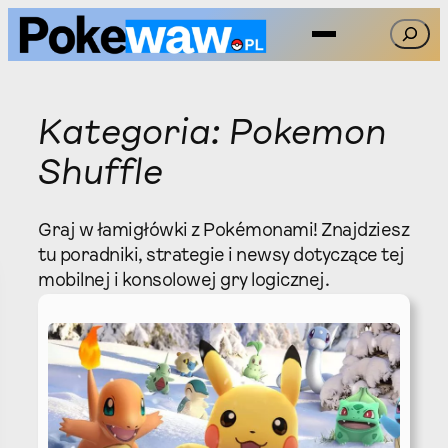
Przejdź
Szukaj
do
treści
Kategoria:
Pokemon
Shuffle
Graj w łamigłówki z Pokémonami! Znajdziesz
tu poradniki, strategie i newsy dotyczące tej
mobilnej i konsolowej gry logicznej.