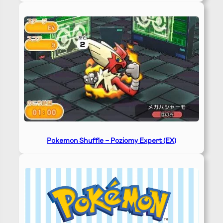
Pokemon Shuffle – Poziomy Expert (EX)