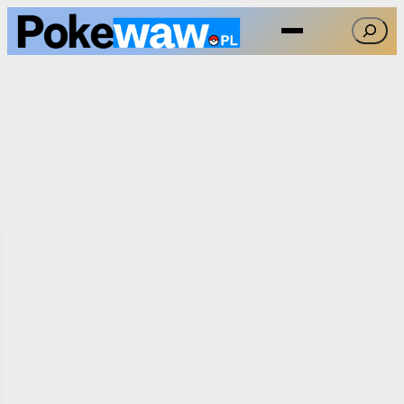
Przejdź
Szukaj
do
treści