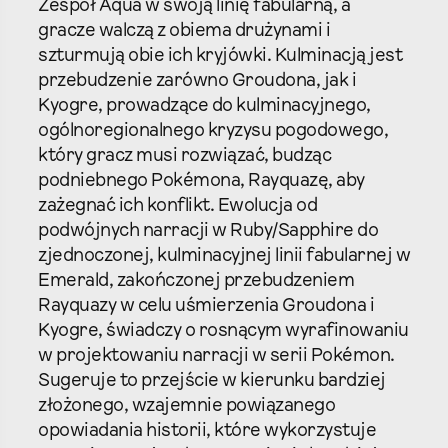
Zespół Aqua w swoją linię fabularną, a
gracze walczą z obiema drużynami i
szturmują obie ich kryjówki. Kulminacją jest
przebudzenie zarówno Groudona, jak i
Kyogre, prowadzące do kulminacyjnego,
ogólnoregionalnego kryzysu pogodowego,
który gracz musi rozwiązać, budząc
podniebnego Pokémona, Rayquazę, aby
zażegnać ich konflikt. Ewolucja od
podwójnych narracji w Ruby/Sapphire do
zjednoczonej, kulminacyjnej linii fabularnej w
Emerald, zakończonej przebudzeniem
Rayquazy w celu uśmierzenia Groudona i
Kyogre, świadczy o rosnącym wyrafinowaniu
w projektowaniu narracji w serii Pokémon.
Sugeruje to przejście w kierunku bardziej
złożonego, wzajemnie powiązanego
opowiadania historii, które wykorzystuje