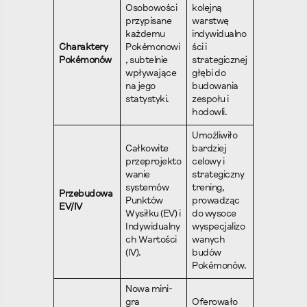
Osobowości
kolejną
przypisane
warstwę
każdemu
indywidualno
Charaktery
Pokémonowi
ści i
Pokémonów
, subtelnie
strategicznej
wpływające
głębi do
na jego
budowania
statystyki.
zespołu i
hodowli.
Umożliwiło
Całkowite
bardziej
przeprojekto
celowy i
wanie
strategiczny
systemów
trening,
Przebudowa
Punktów
prowadząc
EV/IV
Wysiłku (EV) i
do wysoce
Indywidualny
wyspecjalizo
ch Wartości
wanych
(IV).
budów
Pokémonów.
Nowa mini-
gra
Oferowało