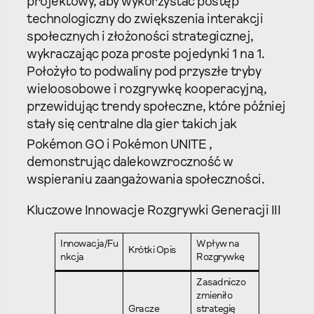
projektowy, aby wykorzystać postęp
technologiczny do zwiększenia interakcji
społecznych i złożoności strategicznej,
wykraczając poza proste pojedynki 1 na 1.
Położyło to podwaliny pod przyszłe tryby
wieloosobowe i rozgrywkę kooperacyjną,
przewidując trendy społeczne, które później
stały się centralne dla gier takich jak
Pokémon GO
i Pokémon UNITE
,
demonstrując dalekowzroczność w
wspieraniu zaangażowania społeczności.
Kluczowe Innowacje Rozgrywki Generacji III
Innowacja/Fu
Wpływ na
Krótki Opis
nkcja
Rozgrywkę
Zasadniczo
zmieniło
Gracze
strategię