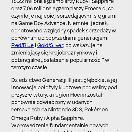
16,22 miliona egzemplarzy Ruby i Sapphire
oraz 7,06 miliona egzemplarzy Emerald, co
czyniło je najlepiej sprzedającymi się grami
na Game Boy Advance. Niemniej jednak,
odnotowano względny spadek sprzedaży w
porównaniu z poprzednimi generacjami
Red/Blue
i
Gold/Silver
, co wskazuje na
zmieniający się krajobraz rynkowy i
potencjalne „osłabienie popularności” w
tamtym czasie.
Dziedzictwo Generacji III jest głębokie, a jej
innowacje położyły kluczowe podwaliny pod
przyszłe tytuły, a region Hoenn został
ponownie odwiedzony w udanych
remake’ach na Nintendo 3DS, Pokémon
Omega Ruby i Alpha Sapphire.
Wprowadzenie fundamentalnie nowych