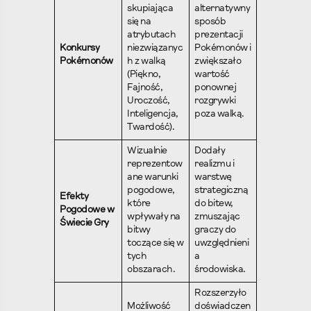
skupiająca
alternatywny
się na
sposób
atrybutach
prezentacji
Konkursy
niezwiązanyc
Pokémonów i
Pokémonów
h z walką
zwiększało
(Piękno,
wartość
Fajność,
ponownej
Uroczość,
rozgrywki
Inteligencja,
poza walką.
Twardość).
Wizualnie
Dodały
reprezentow
realizmu i
ane warunki
warstwę
pogodowe,
strategiczną
Efekty
które
do bitew,
Pogodowe w
wpływały na
zmuszając
Świecie Gry
bitwy
graczy do
toczące się w
uwzględnieni
tych
a
obszarach.
środowiska.
Rozszerzyło
Możliwość
doświadczen