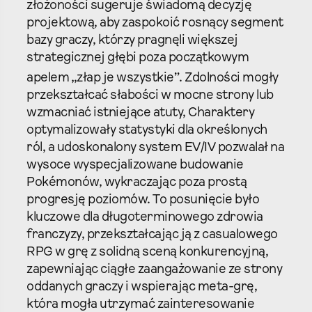
złożoności sugeruje świadomą decyzję
projektową, aby zaspokoić rosnący segment
bazy graczy, którzy pragnęli większej
strategicznej głębi poza początkowym
apelem „złap je wszystkie”.
Zdolności mogły
przekształcać słabości w mocne strony lub
wzmacniać istniejące atuty, Charaktery
optymalizowały statystyki dla określonych
ról, a udoskonalony system EV/IV pozwalał na
wysoce wyspecjalizowane budowanie
Pokémonów, wykraczając poza prostą
progresję poziomów. To posunięcie było
kluczowe dla długoterminowego zdrowia
franczyzy, przekształcając ją z casualowego
RPG w grę z solidną sceną konkurencyjną,
zapewniając ciągłe zaangażowanie ze strony
oddanych graczy i wspierając meta-grę,
która mogła utrzymać zainteresowanie