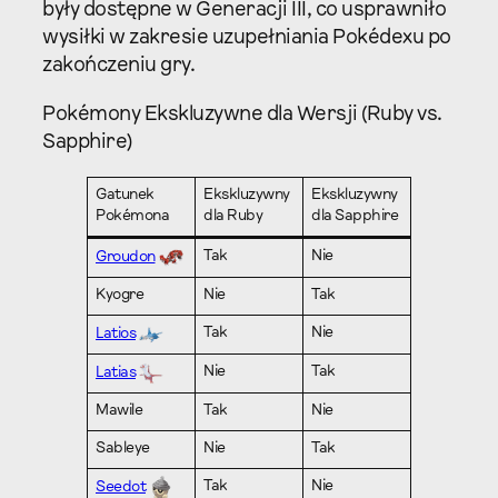
były dostępne w Generacji III, co usprawniło
wysiłki w zakresie uzupełniania Pokédexu po
zakończeniu gry.
Pokémony Ekskluzywne dla Wersji (Ruby vs.
Sapphire)
Gatunek
Ekskluzywny
Ekskluzywny
Pokémona
dla Ruby
dla Sapphire
Tak
Nie
Groudon
Kyogre
Nie
Tak
Tak
Nie
Latios
Nie
Tak
Latias
Mawile
Tak
Nie
Sableye
Nie
Tak
Tak
Nie
Seedot