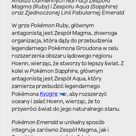
Analiza Odmiennych Narracji Zespołu
Magma (Ruby) i Zespołu Aqua (Sapphire)
oraz Zjednoczonej Linii Fabularnej Emerald
W grze
Pokémon Ruby
, głównym
antagonistą jest Zespół Magma, złowroga
organizacja, która dąży do przebudzenia
legendarnego Pokémona Groudona w celu
rozszerzenia obszaru lądowego regionu
Hoenn, wierząc, że stworzy to lepszy świat. Z
kolei w
Pokémon Sapphire
, głównym
antagonistą jest Zespół Aqua, który
zamierza przebudzić legendarnego
Pokémona
Kyogre
, aby rozszerzyć
oceany i zalać Hoenn, wierząc, że to
przywróci świat do jego naturalnego stanu.
Pokémon Emerald
w unikalny sposób
integruje zarówno Zespół Magma, jak i