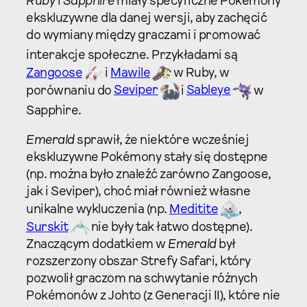
Ruby
i
Sapphire
miały specyficzne Pokémony
ekskluzywne dla danej wersji, aby zachęcić
do wymiany między graczami i promować
interakcje społeczne.
Przykładami są
Zangoose
i
Mawile
w Ruby, w
porównaniu do
Seviper
i
Sableye
w
Sapphire.
Emerald
sprawił, że niektóre wcześniej
ekskluzywne Pokémony stały się dostępne
(np. można było znaleźć zarówno Zangoose,
jak i Seviper), choć miał również własne
unikalne wykluczenia (np.
Meditite
,
Surskit
nie były tak łatwo dostępne).
Znaczącym dodatkiem w
Emerald
był
rozszerzony obszar Strefy Safari, który
pozwolił graczom na schwytanie różnych
Pokémonów z Johto (z Generacji II), które nie