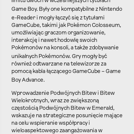
limitu dwóch w wcześniejszych tytułach
Game Boy.
Były one kompatybilne z Nintendo
e-Reader
i mogły łączyć się z tytułami
GameCube, takimi jak Pokémon Colosseum,
umożliwiając graczom organizowanie,
interakcję i nawet hodowlę swoich
Pokémonów na konsoli, a także zdobywanie
unikalnych Pokémonów.
Gry mogły być
również odtwarzane na telewizorze za
pomocą kabla łączącego GameCube – Game
Boy Advance.
Wprowadzenie Podwójnych Bitew i Bitew
Wielokrotnych, wraz ze zwiększoną
częstością Podwójnych Bitew w Emerald,
wskazuje na strategiczne posunięcie mające
na celu wspieranie współpracy i
wieloaspektowego zaangażowania w