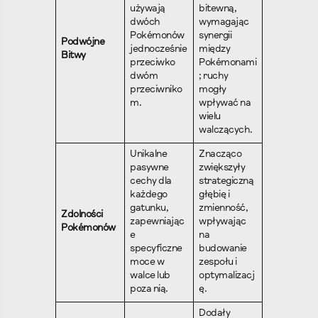
używają
bitewną,
dwóch
wymagając
Pokémonów
synergii
Podwójne
jednocześnie
między
Bitwy
przeciwko
Pokémonami
dwóm
; ruchy
przeciwniko
mogły
m.
wpływać na
wielu
walczących.
Unikalne
Znacząco
pasywne
zwiększyły
cechy dla
strategiczną
każdego
głębię i
gatunku,
zmienność,
Zdolności
zapewniając
wpływając
Pokémonów
e
na
specyficzne
budowanie
moce w
zespołu i
walce lub
optymalizacj
poza nią.
ę.
Dodały