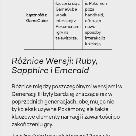
łączenia się z
ie Pokémon
GameCube
poza
Łączność z
w celu
handheld,
GameCube
interakcji z
oferując
Pokémonami
nowe
i gry na
sposoby
telewizorze.
interakcji z
kolekcją.
Różnice Wersji: Ruby,
Sapphire i Emerald
Różnice między poszczególnymi wersjami w
Generacji III były bardziej znaczące niż w
poprzednich generacjach, obejmując nie
tylko ekskluzywne Pokémony, ale także
kluczowe elementy narracji i zawartości po
zakończeniu gry.