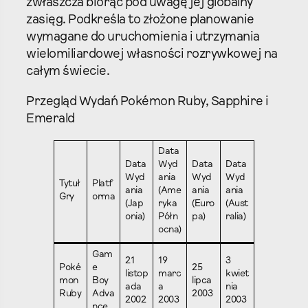
zwłaszcza biorąc pod uwagę jej globalny
zasięg. Podkreśla to złożone planowanie
wymagane do uruchomienia i utrzymania
wielomiliardowej własności rozrywkowej na
całym świecie.
Przegląd Wydań Pokémon Ruby, Sapphire i
Emerald
Data
Data
Wyd
Data
Data
Wyd
ania
Wyd
Wyd
Tytuł
Platf
ania
(Ame
ania
ania
Gry
orma
(Jap
ryka
(Euro
(Aust
onia)
Półn
pa)
ralia)
ocna)
Gam
21
19
3
Poké
e
25
listop
marc
kwiet
mon
Boy
lipca
ada
a
nia
Ruby
Adva
2003
2002
2003
2003
nce