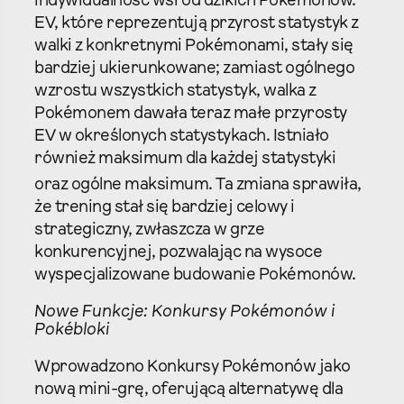
indywidualność wśród dzikich Pokémonów.
EV, które reprezentują przyrost statystyk z
walki z konkretnymi Pokémonami, stały się
bardziej ukierunkowane; zamiast ogólnego
wzrostu wszystkich statystyk, walka z
Pokémonem dawała teraz małe przyrosty
EV w określonych statystykach. Istniało
również maksimum dla każdej statystyki
oraz ogólne maksimum.
Ta zmiana sprawiła,
że trening stał się bardziej celowy i
strategiczny, zwłaszcza w grze
konkurencyjnej, pozwalając na wysoce
wyspecjalizowane budowanie Pokémonów.
Nowe Funkcje: Konkursy Pokémonów i
Pokébloki
Wprowadzono Konkursy Pokémonów jako
nową mini-grę, oferującą alternatywę dla