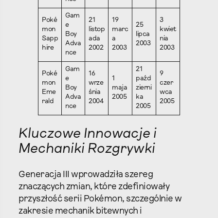
Gam
Poké
21
19
3
e
25
mon
listop
marc
kwiet
Boy
lipca
Sapp
ada
a
nia
Adva
2003
hire
2002
2003
2003
nce
Gam
21
Poké
16
9
e
1
paźd
mon
wrze
czer
Boy
maja
zierni
Eme
śnia
wca
Adva
2005
ka
rald
2004
2005
nce
2005
Kluczowe Innowacje i
Mechaniki Rozgrywki
Generacja III wprowadziła szereg
znaczących zmian, które zdefiniowały
przyszłość serii Pokémon, szczególnie w
zakresie mechanik bitewnych i