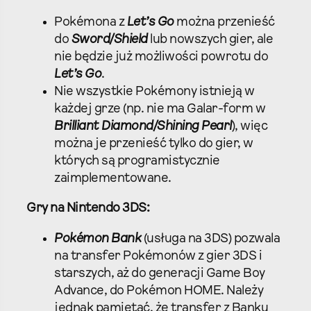
Pokémona z
Let’s Go
można przenieść
do
Sword/Shield
lub nowszych gier, ale
nie będzie już możliwości powrotu do
Let’s Go
.
Nie wszystkie Pokémony istnieją w
każdej grze (np. nie ma Galar-form w
Brilliant Diamond/Shining Pearl
), więc
można je przenieść tylko do gier, w
których są programistycznie
zaimplementowane.
Gry na Nintendo 3DS:
Pokémon Bank
(usługa na 3DS) pozwala
na transfer Pokémonów z gier 3DS i
starszych, aż do generacji Game Boy
Advance, do Pokémon HOME. Należy
jednak pamiętać, że transfer z Banku