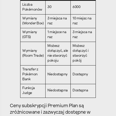
Liczba
30
6000
Pokémonów
Wymiany
3 miejsca na
10 miejsc na
(Wonder Box)
raz
raz
Wymiany
1 miejsce na
3 miejsca na
(GTS)
raz
raz
Możesz
Możesz
Wymiany
dołączyć, ale
dołączyć i
(Room Trade)
nie stworzyć
stworzyć
pokoju
pokój
Transfer z
Pokémon
Niedostępny
Dostępny
Bank
Funkcja
Niedostępna
Dostępna
Judge
Ceny subskrypcji Premium Plan są
zróżnicowane i zazwyczaj dostępne w