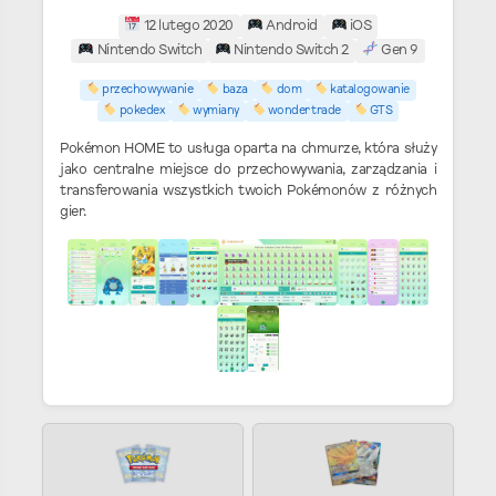
12 lutego 2020
Android
iOS
Nintendo Switch
Nintendo Switch 2
Gen 9
przechowywanie
baza
dom
katalogowanie
pokedex
wymiany
wonder trade
GTS
Pokémon HOME to usługa oparta na chmurze, która służy
jako centralne miejsce do przechowywania, zarządzania i
transferowania wszystkich twoich Pokémonów z różnych
gier.