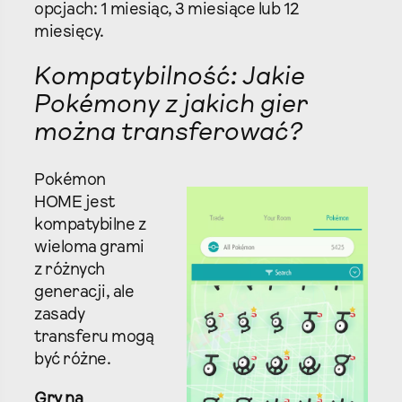
opcjach: 1 miesiąc, 3 miesiące lub 12
miesięcy.
Kompatybilność: Jakie
Pokémony z jakich gier
można transferować?
Pokémon
HOME jest
kompatybilne z
wieloma grami
z różnych
generacji, ale
zasady
transferu mogą
być różne.
Gry na