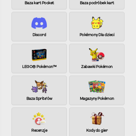
Baza kart Pocket
Baza podróbek kart
Discord
Pokémony Dla dzieci
LEGO® Pokémon™
Zabawki Pokémon
Baza Sprite’ów
Magazyny Pokémon
Recenzje
Kody do gier