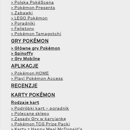
> Polska PokéScena
> Pokémon Presents
> Zabawki
> LEGO Pokémon
> Poradniki
> Felietony
> Pokémon Tamagotchi
GRY POKÉMON
> Główne gry Pokémon
> Spinoffy
> Gry Mobilne
APLIKACJE
> Pokémon HOME
> Play! Pokémon Access
RECENZJE
KARTY POKÉMON
Rodzaje kart
> Podróbki kart – poradnik
> Polecane sklepy
> Zasady Gry w karciankę
> Pokémon TCG Prize Packi
> Karty z Happy Meal McDonald’s