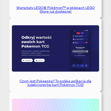
Warsztaty LEGO® Pokémon™ w sklepach LEGO
Store już dostępne!
Czym jest Pokeapka? To polska aplikacja dla
kolekcjonerów kart Pokémon TCG!