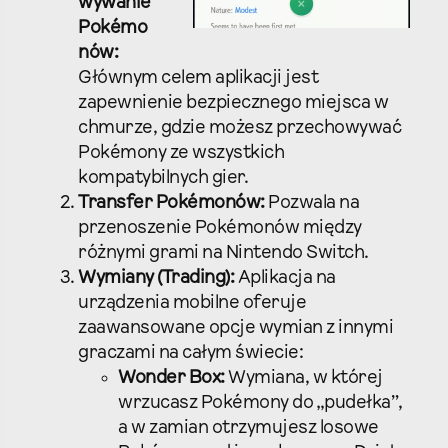
wywanie
Pokémo
nów:
Głównym celem aplikacji jest
zapewnienie bezpiecznego miejsca w
chmurze, gdzie możesz przechowywać
Pokémony ze wszystkich
kompatybilnych gier.
Transfer Pokémonów:
Pozwala na
przenoszenie Pokémonów między
różnymi grami na Nintendo Switch.
Wymiany (Trading):
Aplikacja na
urządzenia mobilne oferuje
zaawansowane opcje wymian z innymi
graczami na całym świecie:
Wonder Box:
Wymiana, w której
wrzucasz Pokémony do „pudełka”,
a w zamian otrzymujesz losowe