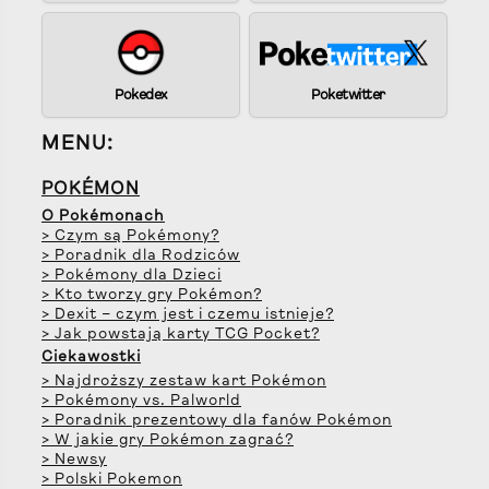
Pokedex
Poketwitter
MENU:
POKÉMON
O Pokémonach
> Czym są Pokémony?
> Poradnik dla Rodziców
> Pokémony dla Dzieci
> Kto tworzy gry Pokémon?
> Dexit – czym jest i czemu istnieje?
> Jak powstają karty TCG Pocket?
Ciekawostki
> Najdroższy zestaw kart Pokémon
> Pokémony vs. Palworld
> Poradnik prezentowy dla fanów Pokémon
> W jakie gry Pokémon zagrać?
> Newsy
> Polski Pokemon