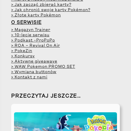
> Jak zacząć zbierać karty?
> Jak chronić swoje karty Pokémon?
> Złote karty Pokémon
O SERWISIE
> Magazyn Trainer
> 10-lecie serwisu
> Podkast ~ProPoPo
> ROA – Revival On Air
> PokeZin
> Konkursy
> Aktywne giveawaye
> WAW Pokemon PROMO SET
> Wymiana buttonów
> Kontakt z nami
PRZECZYTAJ JESZCZE..