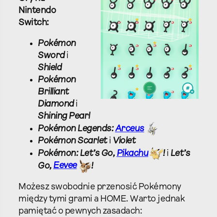
Nintendo
Switch:
Pokémon
Sword
i
Shield
Pokémon
Brilliant
Diamond
i
Shining Pearl
Pokémon Legends:
Arceus
Pokémon Scarlet
i
Violet
Pokémon: Let’s Go,
Pikachu
!
i
Let’s
Go,
Eevee
!
Możesz swobodnie przenosić Pokémony
między tymi grami a HOME. Warto jednak
pamiętać o pewnych zasadach: