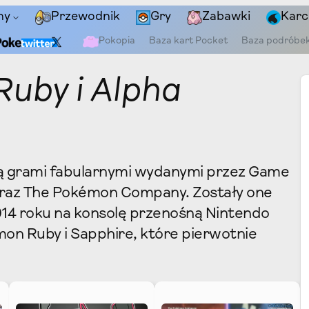
ny
Przewodnik
Gry
Zabawki
Karc
Pokopia
Baza kart Pocket
Baza podróbe
uby i Alpha
ą grami fabularnymi wydanymi przez Game
oraz The Pokémon Company. Zostały one
014 roku na konsolę przenośną Nintendo
on Ruby i Sapphire, które pierwotnie