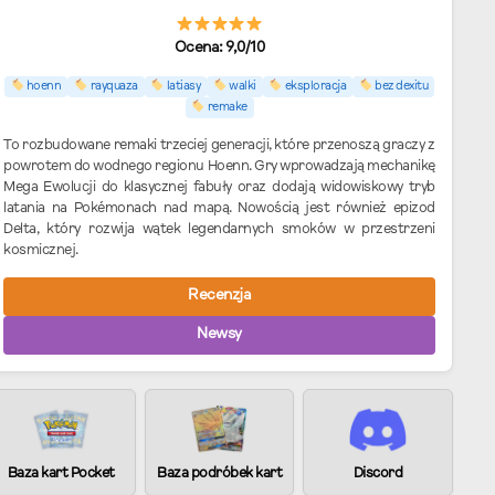
Ocena: 9,0/10
hoenn
rayquaza
latiasy
walki
eksploracja
bez dexitu
remake
To rozbudowane remaki trzeciej generacji, które przenoszą graczy z
powrotem do wodnego regionu Hoenn. Gry wprowadzają mechanikę
Mega Ewolucji do klasycznej fabuły oraz dodają widowiskowy tryb
latania na Pokémonach nad mapą. Nowością jest również epizod
Delta, który rozwija wątek legendarnych smoków w przestrzeni
kosmicznej.
Recenzja
Newsy
Baza kart Pocket
Baza podróbek kart
Discord