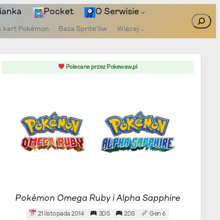
ianka
Pocket
O Serwisie
Szukaj
k kart Pokémon
Baza Sprite’ów
Więcej
Polecane przez Pokewaw.pl
Pokémon Omega Ruby i Alpha Sapphire
21 listopada 2014
3DS
2DS
Gen 6