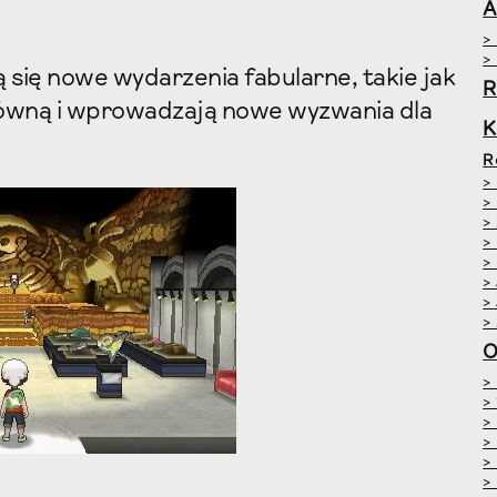
A
>
>
 się nowe wydarzenia fabularne, takie jak
R
główną i wprowadzają nowe wyzwania dla
R
>
>
>
>
>
>
>
>
O
>
>
>
>
>
>