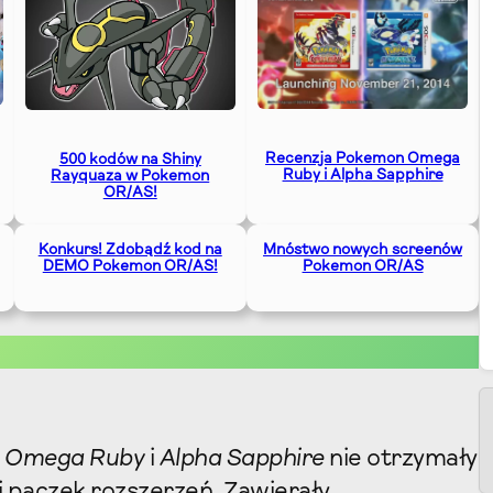
Recenzja Pokemon Omega
500 kodów na Shiny
Ruby i Alpha Sapphire
Rayquaza w Pokemon
OR/AS!
Konkurs! Zdobądź kod na
Mnóstwo nowych screenów
DEMO Pokemon OR/AS!
Pokemon OR/AS
,
Omega Ruby
i
Alpha Sapphire
nie otrzymały
i paczek rozszerzeń. Zawierały