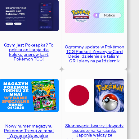
Czym jest Pokeapka? To
Ogromny update w Pokémon
polska aplikacja dla
TCG Pocket! Zmiany w Card
kolekcjonerów kart
Dexie, dzielenie się taliami
Pokémon TCG!
QR i plany na październik
Skanowanie twarzy i dowody
Nowy numer magazynu
osobiste na karcianki.
Pokémon Trenuj ze mną!
Japonia walczy ze
Wydanie Specjalne