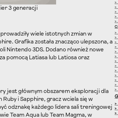
>
ier 3 generacji
>
>
>
>
C
>
rowadziły wiele istotnych zmian w
>
hire. Grafika została znacząco ulepszona, a
>
>
soli Nintendo 3DS. Dodano również nowe
>
>
za pomocą Latiasa lub Latiosa oraz
>
>
>
>
>
>
>
tóry jest głównym obszarem eksploracji dla
 Ruby i Sapphire, gracz wciela się w
>
yć odznakę każdego lidera sali treningowej
>
>
 nazwie Team Aqua lub Team Magma, w