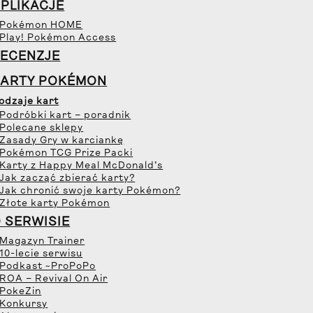
PLIKACJE
 Pokémon HOME
 Play! Pokémon Access
ECENZJE
KARTY POKÉMON
odzaje kart
 Podróbki kart – poradnik
 Polecane sklepy
 Zasady Gry w karciankę
 Pokémon TCG Prize Packi
 Karty z Happy Meal McDonald’s
 Jak zacząć zbierać karty?
 Jak chronić swoje karty Pokémon?
 Złote karty Pokémon
 SERWISIE
 Magazyn Trainer
 10-lecie serwisu
 Podkast ~ProPoPo
 ROA – Revival On Air
 PokeZin
 Konkursy