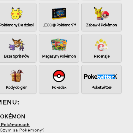
Pokémony Dla dzieci
LEGO® Pokémon™
Zabawki Pokémon
Baza Sprite’ów
Magazyny Pokémon
Recenzje
Kody do gier
Pokedex
Poketwitter
MENU:
POKÉMON
 Pokémonach
 Czym są Pokémony?