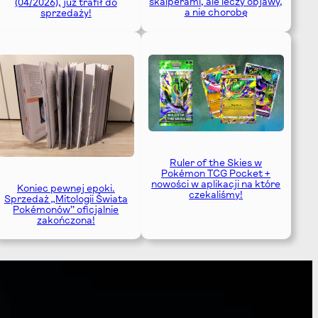
skalperami, ale leczy objawy,
(04/2026), już trafił do
a nie chorobę
sprzedaży!
Ruler of the Skies w
Pokémon TCG Pocket +
nowości w aplikacji na które
Koniec pewnej epoki.
czekaliśmy!
Sprzedaż „Mitologii Świata
Pokémonów” oficjalnie
zakończona!