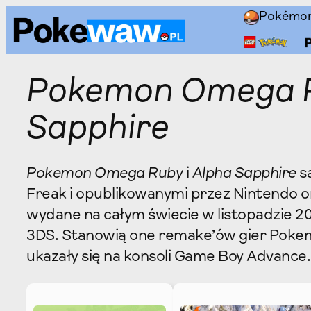
Przejdź
Pokémo
do
treści
Pokemon Omega R
Sapphire
Pokemon Omega Ruby
i
Alpha Sapphire
s
Freak i opublikowanymi przez Nintendo 
wydane na całym świecie w listopadzie 2
3DS. Stanowią one remake’ów gier Pokem
ukazały się na konsoli Game Boy Advance.