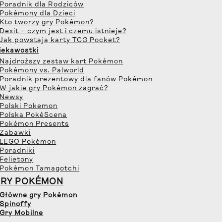
 Poradnik dla Rodziców
 Pokémony dla Dzieci
 Kto tworzy gry Pokémon?
 Dexit – czym jest i czemu istnieje?
 Jak powstają karty TCG Pocket?
iekawostki
 Najdroższy zestaw kart Pokémon
 Pokémony vs. Palworld
 Poradnik prezentowy dla fanów Pokémon
 W jakie gry Pokémon zagrać?
 Newsy
 Polski Pokemon
 Polska PokéScena
 Pokémon Presents
 Zabawki
 LEGO Pokémon
 Poradniki
 Felietony
 Pokémon Tamagotchi
GRY POKÉMON
 Główne gry Pokémon
 Spinoffy
 Gry Mobilne