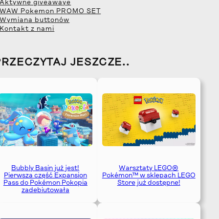
 Aktywne giveawaye
 WAW Pokemon PROMO SET
 Wymiana buttonów
 Kontakt z nami
PRZECZYTAJ JESZCZE..
Bubbly Basin już jest!
Warsztaty LEGO®
Pierwsza część Expansion
Pokémon™ w sklepach LEGO
Pass do Pokémon Pokopia
Store już dostępne!
zadebiutowała