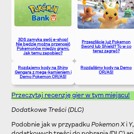
3DS zamyka swój e-shop!
Przeszliście już Pokemon
Nie będzie można przenosić
Sword lub Shield? To w co
Pokemonów między grami.
teraz zagrać?
Jak temu zapobiec?
Rozdajemy kody na Shiny
Rozdaliśmy kody na Demo
Gengara z mega-kamieniem i
OR/AS!
Demo Pokemon OR/AS!
Przeczytaj recenzję gier w tym miejscu!
Dodatkowe Treści (DLC)
Podobnie jak w przypadku
Pokemon X
i
Y
dodatkowych treści do pobrania (DLC) an