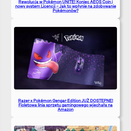
Rewolucja w Pokémon UNITE! Koniec AEOS Coin i
nowy system Licencji – Jak to wpłynie na zdobywanie
Pokémonów?
Razer x Pokémon Gengar Edition JUŻ DOSTĘPNE!
Fioletowa linia sprzętu gamingowego wjechała na
Amazon