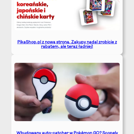
PikaShop.pl z nową stroną. Zakupy nadal zrobicie z
rabatem, ale teraz ładniej!
Wbudowany auto-catcher w Pokémon GO? Scopely