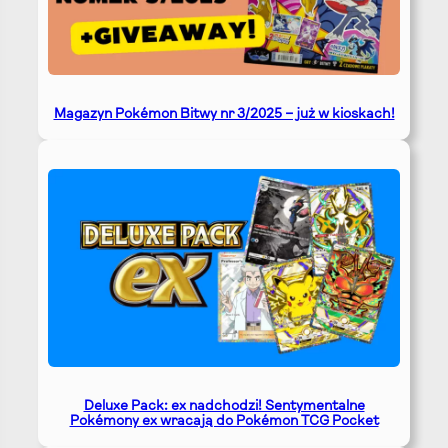
Magazyn Pokémon Bitwy nr 3/2025 – już w kioskach!
Deluxe Pack: ex nadchodzi! Sentymentalne
Pokémony ex wracają do Pokémon TCG Pocket