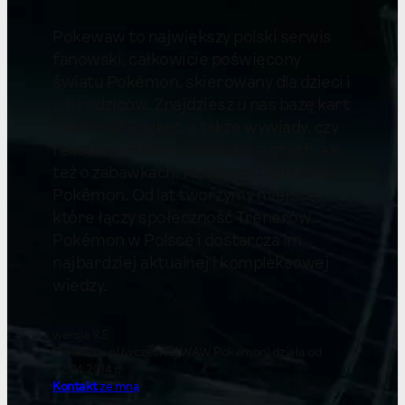
Pokewaw to największy polski serwis
fanowski, całkowicie poświęcony
światu Pokémon, skierowany dla dzieci i
ich rodziców. Znajdziesz u nas bazę kart
Pokémon Pocket, a także wywiady, czy
felietony. Piszemy nie tylko o grach, ale
też o zabawkach, książkach i karciance
Pokémon. Od lat tworzymy miejsce,
które łączy społeczność Trenerów
Pokémon w Polsce i dostarcza im
najbardziej aktualnej i kompleksowej
wiedzy.
wersja 9.5
Pokewaw.pl (wcześniej WAW Pokemon) działa od
22.04.2014 r.
Kontakt
ze mną