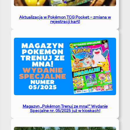
Aktualizacja w Pokémon TCG Pocket – zmiana w
rejestracji kart!
Magazyn „Pokémon Trenuj ze mną!” Wydanie
Specjalne nr. 05/2025 już w kioskach!