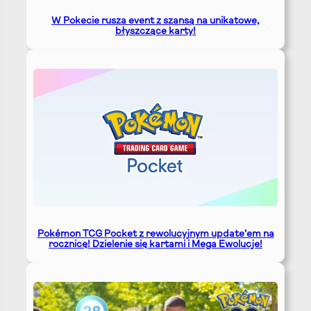
W Pokecie rusza event z szansą na unikatowe,
błyszczące karty!
Pokémon TCG Pocket z rewolucyjnym update’em na
rocznicę! Dzielenie się kartami i Mega Ewolucje!