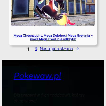
Mega Chesnaught, Mega Delphox i Mega Greninja –
nowe Mega Ewolucje odkryte!
1
2
Następna strona
→
Pokewaw.pl
Dla trenerów (i ich rodziców!), którzy
chcą więcej
.