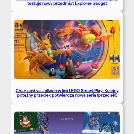
testuje nowy przedmiot Explorer Gadget
Charizard vs. Jolteon w linii LEGO Smart Play! Kolejny
potężny przeciek potwierdza nową serię (przecieki)