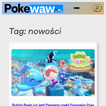
Przejdź
Szukaj
do
treści
Tag:
nowości
Bubbly Basin już jest! Pierwsza część Expansion Pass