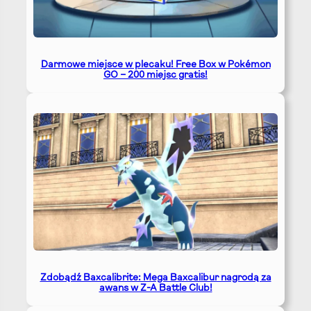
Darmowe miejsce w plecaku! Free Box w Pokémon
GO – 200 miejsc gratis!
Zdobądź Baxcalibrite: Mega Baxcalibur nagrodą za
awans w Z-A Battle Club!