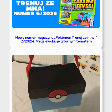
Nowy numer magazynu „Pokémon Trenuj ze mną!”
(6/2025): Mega ewolucje głównym tematem