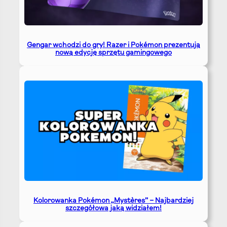
Gengar wchodzi do gry! Razer i Pokémon prezentują
nową edycję sprzętu gamingowego
Kolorowanka Pokémon „Mystères” – Najbardziej
szczegółowa jaką widziałem!