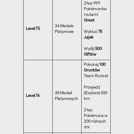
Złap 999
Pokémonów
rzutami
Great
34 Medale
Level 75
Platynowe
Wykluć
75
Jajek
Wyślij
500
Giftów
Pokonaj
100
Gruntów
Team Rocket
Przejedź
38 Medali
(Explore) 300
Level 76
Platynowych
km
Złap
Pokémona w
200 różnych
dni