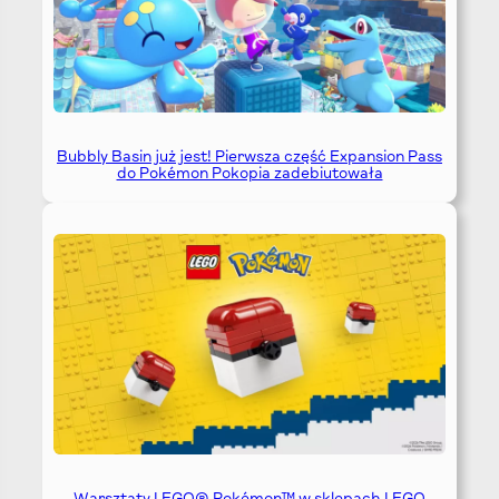
Bubbly Basin już jest! Pierwsza część Expansion Pass
do Pokémon Pokopia zadebiutowała