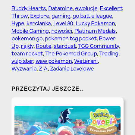
Buddy Hearts
, 
Datamine
, 
ewolucja
, 
Excellent
Throw
, 
Explore
, 
gaming
, 
go battle league
, 
Hype
, 
karcianka
, 
Level 80
, 
Lucky Pokemon
, 
Mobile Gaming
, 
nowości
, 
Platinum Medals
, 
pokemon go
, 
pokemon tcg pocket
, 
Power
Up
, 
rajdy
, 
Route
, 
stardust
, 
TCG Community
, 
team rocket
, 
The Pokemod Group
, 
Trading
, 
vulpister
, 
waw pokemon
, 
Weterani
, 
Wyzwania
, 
Z-A
, 
Zadania Levelowe
PRZECZYTAJ JESZCZE..