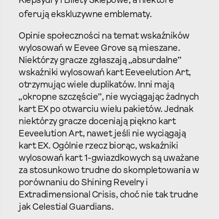
Klepsydry i Bilety Sklepowe, a niektóre
oferują ekskluzywne emblematy.
Opinie społeczności na temat wskaźników
wylosowań w Eevee Grove są mieszane.
Niektórzy gracze zgłaszają „absurdalne”
wskaźniki wylosowań kart Eeveelution Art,
otrzymując wiele duplikatów. Inni mają
„okropne szczęście”, nie wyciągając żadnych
kart EX po otwarciu wielu pakietów. Jednak
niektórzy gracze doceniają piękno kart
Eeveelution Art, nawet jeśli nie wyciągają
kart EX. Ogólnie rzecz biorąc, wskaźniki
wylosowań kart 1-gwiazdkowych są uważane
za stosunkowo trudne do skompletowania w
porównaniu do Shining Revelry i
Extradimensional Crisis, choć nie tak trudne
jak Celestial Guardians.