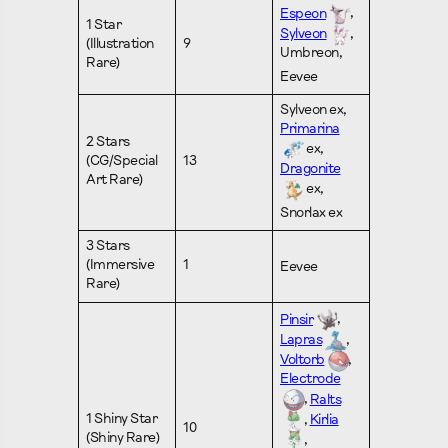
Espeon
,
1 Star
Sylveon
,
(Illustration
9
Umbreon,
Rare)
Eevee
Sylveon ex,
Primarina
2 Stars
ex,
(CG/Special
13
Dragonite
Art Rare)
ex,
Snorlax ex
3 Stars
(Immersive
1
Eevee
Rare)
Pinsir
,
Lapras
,
Voltorb
,
Electrode
,
Ralts
1 Shiny Star
,
Kirlia
10
(Shiny Rare)
,