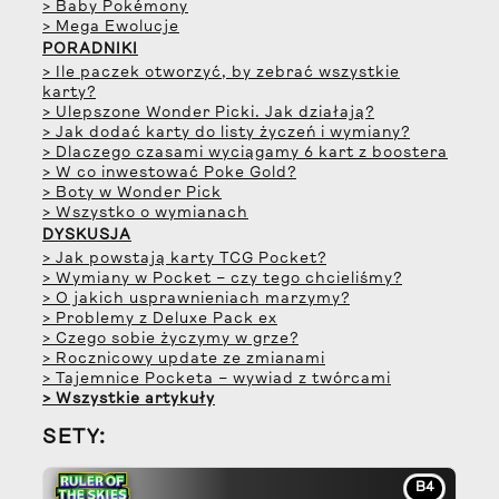
> Baby Pokémony
> Mega Ewolucje
PORADNIKI
> Ile paczek otworzyć, by zebrać wszystkie
karty?
> Ulepszone Wonder Picki. Jak działają?
> Jak dodać karty do listy życzeń i wymiany?
> Dlaczego czasami wyciągamy 6 kart z boostera
> W co inwestować Poke Gold?
> Boty w Wonder Pick
> Wszystko o wymianach
DYSKUSJA
> Jak powstają karty TCG Pocket?
> Wymiany w Pocket – czy tego chcieliśmy?
> O jakich usprawnieniach marzymy?
> Problemy z Deluxe Pack ex
> Czego sobie życzymy w grze?
> Rocznicowy update ze zmianami
> Tajemnice Pocketa – wywiad z twórcami
> Wszystkie artykuły
SETY:
B4