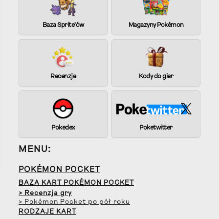
Baza Sprite’ów
Magazyny Pokémon
Recenzje
Kody do gier
Pokedex
Poketwitter
MENU:
POKÉMON POCKET
BAZA KART POKÉMON POCKET
> Recenzja gry
> Pokémon Pocket po pół roku
RODZAJE KART