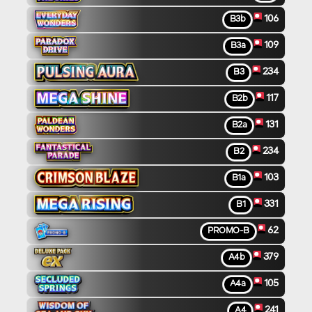
106
B3b
109
B3a
234
B3
117
B2b
131
B2a
234
B2
103
B1a
331
B1
62
PROMO-B
379
A4b
105
A4a
241
A4