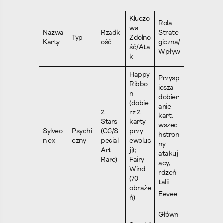
Kluczo
Rola
wa
Nazwa
Rzadk
Strate
Typ
Zdolno
Karty
ość
giczna/
ść/Ata
Wpływ
k
Happy
Przysp
Ribbo
iesza
n
dobier
(dobie
anie
2
rz 2
kart,
Stars
karty
wszec
Sylveo
Psychi
(CG/S
przy
hstron
n ex
czny
pecial
ewoluc
ny
Art
ji);
atakuj
Rare)
Fairy
ący,
Wind
rdzeń
(70
talii
obraże
Eevee
ń)
Główn