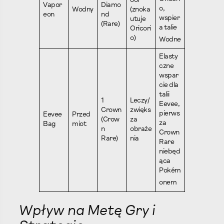
ool
Vapor
Diamo
o,
Wodny
(znoka
eon
nd
wspier
utuje
(Rare)
a talie
Oricori
o)
Wodne
Elasty
czne
wspar
cie dla
talii
1
Leczy/
Eevee,
Crown
zwięks
pierws
Eevee
Przed
(Crow
za
za
Bag
miot
n
obraże
Crown
Rare)
nia
Rare
niebęd
ąca
Pokém
onem
Wpływ na Metę Gry i