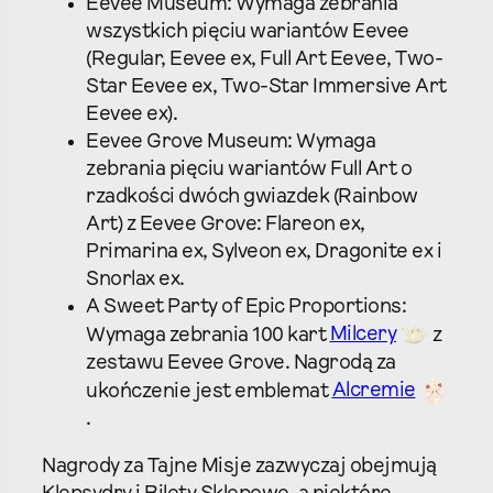
Eevee Museum: Wymaga zebrania
wszystkich pięciu wariantów Eevee
(Regular, Eevee ex, Full Art Eevee, Two-
Star Eevee ex, Two-Star Immersive Art
Eevee ex).
Eevee Grove Museum: Wymaga
zebrania pięciu wariantów Full Art o
rzadkości dwóch gwiazdek (Rainbow
Art) z Eevee Grove: Flareon ex,
Primarina ex, Sylveon ex, Dragonite ex i
Snorlax ex.
A Sweet Party of Epic Proportions:
Wymaga zebrania 100 kart
Milcery
z
zestawu Eevee Grove. Nagrodą za
ukończenie jest emblemat
Alcremie
.
Nagrody za Tajne Misje zazwyczaj obejmują