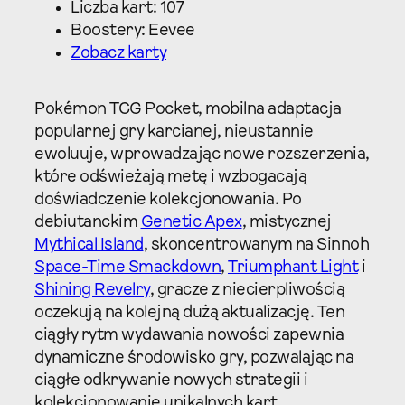
Liczba kart: 107
Boostery: Eevee
Zobacz karty
Pokémon TCG Pocket, mobilna adaptacja
popularnej gry karcianej, nieustannie
ewoluuje, wprowadzając nowe rozszerzenia,
które odświeżają metę i wzbogacają
doświadczenie kolekcjonowania. Po
debiutanckim
Genetic Apex
, mistycznej
Mythical Island
, skoncentrowanym na Sinnoh
Space-Time Smackdown
,
Triumphant Light
i
Shining Revelry
, gracze z niecierpliwością
oczekują na kolejną dużą aktualizację. Ten
ciągły rytm wydawania nowości zapewnia
dynamiczne środowisko gry, pozwalając na
ciągłe odkrywanie nowych strategii i
kolekcjonowanie unikalnych kart.