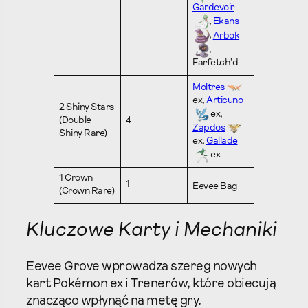
Gardevoir
,
Ekans
,
Arbok
,
Farfetch’d
Moltres
ex,
Articuno
2 Shiny Stars
ex,
(Double
4
Zapdos
Shiny Rare)
ex,
Gallade
ex
1 Crown
1
Eevee Bag
(Crown Rare)
Kluczowe Karty i Mechaniki
Eevee Grove wprowadza szereg nowych
kart Pokémon ex i Trenerów, które obiecują
znacząco wpłynąć na metę gry.