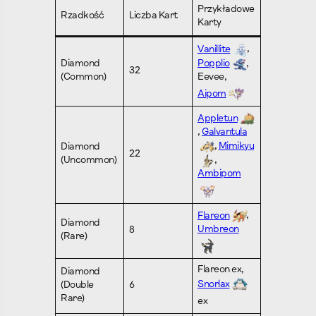
Przykładowe
Rzadkość
Liczba Kart
Karty
Vanillite
,
Popplio
,
Diamond
32
Eevee,
(Common)
Aipom
Appletun
,
Galvantula
,
Mimikyu
Diamond
22
,
(Uncommon)
Ambipom
Flareon
,
Diamond
Umbreon
8
(Rare)
Flareon ex,
Diamond
Snorlax
(Double
6
Rare)
ex