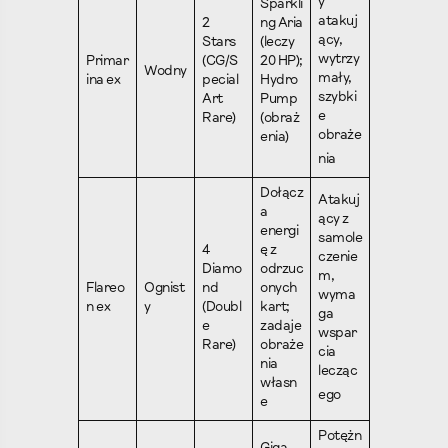
y
Sparkli
atakuj
2
ng Aria
ący,
Stars
(leczy
wytrzy
Primar
(CG/S
20 HP);
Wodny
mały,
ina ex
pecial
Hydro
szybki
Art
Pump
e
Rare)
(obraż
obraże
enia)
nia
Dołącz
Atakuj
a
ący z
energi
samole
4
ę z
czenie
Diamo
odrzuc
m,
Flareo
Ognist
nd
onych
wyma
n ex
y
(Doubl
kart;
ga
e
zadaje
wspar
Rare)
obraże
cia
nia
lecząc
własn
ego
e
Potężn