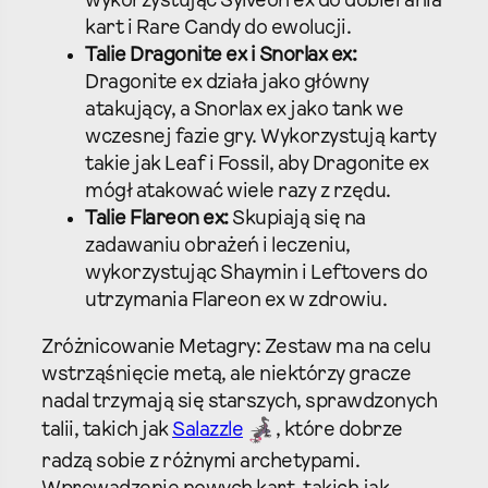
wykorzystując Sylveon ex do dobierania
kart i Rare Candy do ewolucji.
Talie Dragonite ex i Snorlax ex:
Dragonite ex działa jako główny
atakujący, a Snorlax ex jako tank we
wczesnej fazie gry. Wykorzystują karty
takie jak Leaf i Fossil, aby Dragonite ex
mógł atakować wiele razy z rzędu.
Talie Flareon ex:
Skupiają się na
zadawaniu obrażeń i leczeniu,
wykorzystując Shaymin i Leftovers do
utrzymania Flareon ex w zdrowiu.
Zróżnicowanie Metagry: Zestaw ma na celu
wstrząśnięcie metą, ale niektórzy gracze
nadal trzymają się starszych, sprawdzonych
talii, takich jak
Salazzle
, które dobrze
radzą sobie z różnymi archetypami.