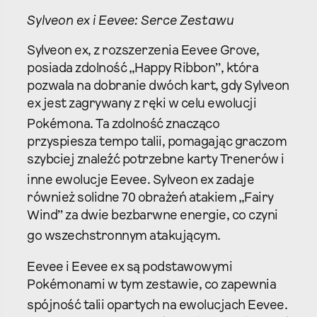
Sylveon ex i Eevee: Serce Zestawu
Sylveon ex, z rozszerzenia Eevee Grove,
posiada zdolność „Happy Ribbon”, która
pozwala na dobranie dwóch kart, gdy Sylveon
ex jest zagrywany z ręki w celu ewolucji
Pokémona.
Ta zdolność znacząco
przyspiesza tempo talii, pomagając graczom
szybciej znaleźć potrzebne karty Trenerów i
inne ewolucje Eevee.
Sylveon ex zadaje
również solidne 70 obrażeń atakiem „Fairy
Wind” za dwie bezbarwne energie, co czyni
go wszechstronnym atakującym.
Eevee i Eevee ex są podstawowymi
Pokémonami w tym zestawie, co zapewnia
spójność talii opartych na ewolucjach Eevee.