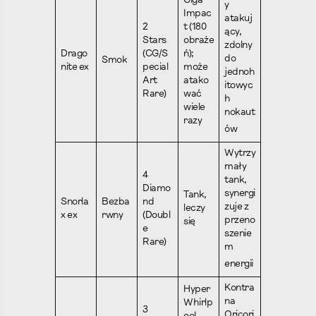
Giga
y
Impac
atakuj
2
t (180
ący,
Stars
obraże
zdolny
Drago
(CG/S
ń);
do
Smok
nite ex
pecial
może
jednoh
Art
atako
itowyc
Rare)
wać
h
wiele
nokaut
razy
ów
Wytrzy
mały
4
tank,
Diamo
synergi
Tank,
Snorla
Bezba
nd
zuje z
leczy
x ex
rwny
(Doubl
przeno
się
e
szenie
Rare)
m
energii
Kontra
Hyper
na
Whirlp
3
Oricori