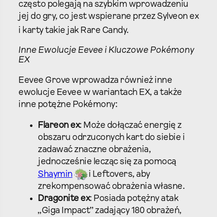
często polegają na szybkim wprowadzeniu
jej do gry, co jest wspierane przez Sylveon ex
i karty takie jak Rare Candy.
Inne Ewolucje Eevee i Kluczowe Pokémony
EX
Eevee Grove wprowadza również inne
ewolucje Eevee w wariantach EX, a także
inne potężne Pokémony:
Flareon ex
: Może dołączać energię z
obszaru odrzuconych kart do siebie i
zadawać znaczne obrażenia,
jednocześnie lecząc się za pomocą
Shaymin
i Leftovers, aby
zrekompensować obrażenia własne.
Dragonite ex
: Posiada potężny atak
„Giga Impact” zadający 180 obrażeń,