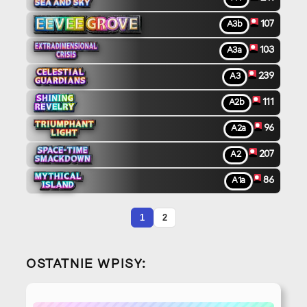
107
A3b
103
A3a
239
A3
111
A2b
96
A2a
207
A2
86
A1a
1
2
OSTATNIE WPISY: