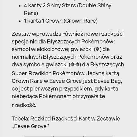
4 karty 2 Shiny Stars (Double Shiny
Rare)
1 karta 1 Crown (Crown Rare)
Zestaw wprowadza również nowe rzadkości
specjalnie dla Błyszczących Pokémonów:
symbol wielokolorowej gwiazdki (✵) dla
normalnych Błyszczących Pokémonów oraz
dwa symbole gwiazdki (✵✵) dla Błyszczących
Super Rzadkich Pokémonów.
Jedyną kartą
Crown Rare w Eevee Grove jest Eevee Bag,
co jest pierwszym przypadkiem, gdy karta
niebędąca Pokémonem otrzymała tę
rzadkość.
Tabela: Rozkład Rzadkości Kart w Zestawie
„Eevee Grove”