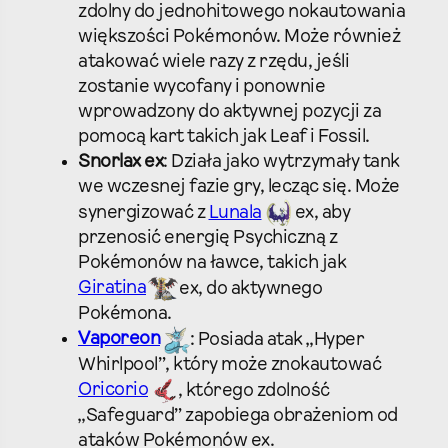
zdolny do jednohitowego nokautowania
większości Pokémonów. Może również
atakować wiele razy z rzędu, jeśli
zostanie wycofany i ponownie
wprowadzony do aktywnej pozycji za
pomocą kart takich jak Leaf i Fossil.
Snorlax ex
: Działa jako wytrzymały tank
we wczesnej fazie gry, lecząc się. Może
synergizować z
Lunala
ex, aby
przenosić energię Psychiczną z
Pokémonów na ławce, takich jak
Giratina
ex, do aktywnego
Pokémona.
Vaporeon
: Posiada atak „Hyper
Whirlpool”, który może znokautować
Oricorio
, którego zdolność
„Safeguard” zapobiega obrażeniom od
ataków Pokémonów ex.