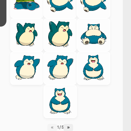
«
1 / 5
»