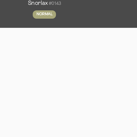
Snorlax
#0143
NORMAL