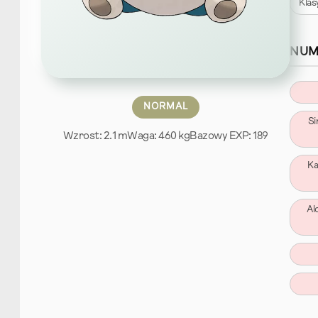
Klas
NUM
NORMAL
Si
Wzrost: 2.1 m
Waga: 460 kg
Bazowy EXP: 189
Ka
Al