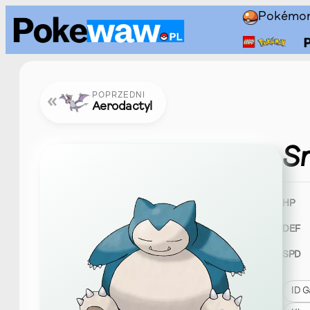
Przejdź
Pokémo
do
treści
POPRZEDNI
«
Aerodactyl
S
HP
DEF
SPD
ID G