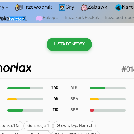
ny
Przewodnik
Gry
Zabawki
Karc
Pokopia
Baza kart Pocket
Baza podróbe
LISTA POKEDEX
norlax
#01
160
ATK
65
SPA
110
SPE
atunku: 143
Generacja: 1
Główny typ: Normal