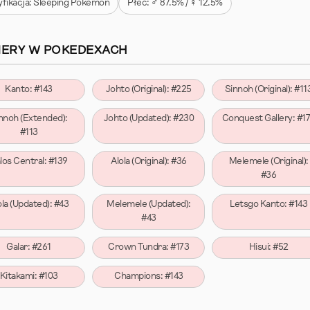
yfikacja: Sleeping Pokémon
Płeć: ♂ 87.5% / ♀ 12.5%
ERY W POKEDEXACH
Kanto: #143
Johto (Original): #225
Sinnoh (Original): #11
nnoh (Extended):
Johto (Updated): #230
Conquest Gallery: #1
#113
los Central: #139
Alola (Original): #36
Melemele (Original):
#36
ola (Updated): #43
Melemele (Updated):
Letsgo Kanto: #143
#43
Galar: #261
Crown Tundra: #173
Hisui: #52
Kitakami: #103
Champions: #143