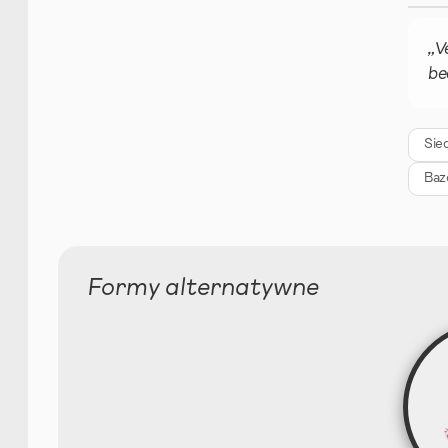
C
„V
be
K
Al
Sied
C
Baz
Formy alternatywne