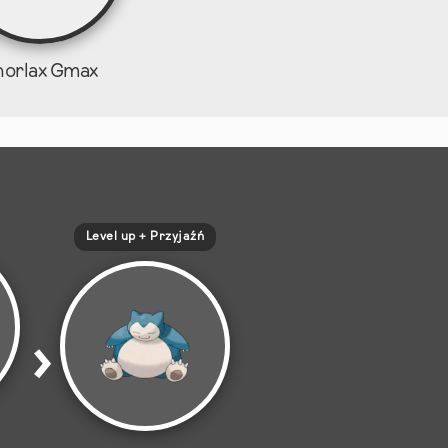
norlax Gmax
Level up + Przyjaźń
›