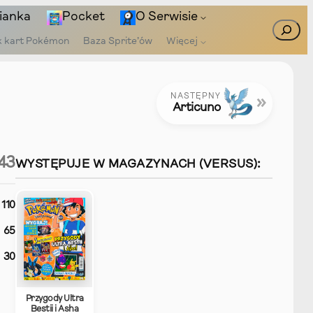
ianka
Pocket
O Serwisie
Szukaj
k kart Pokémon
Baza Sprite’ów
Więcej
NASTĘPNY
»
Articuno
43
WYSTĘPUJE W MAGAZYNACH (VERSUS):
110
65
30
Przygody Ultra
Bestii i Asha