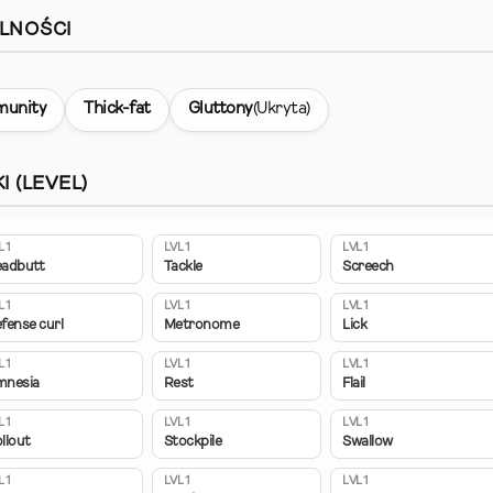
LNOŚCI
munity
Thick-fat
Gluttony
(Ukryta)
I (LEVEL)
L 1
LVL 1
LVL 1
adbutt
Tackle
Screech
L 1
LVL 1
LVL 1
fense curl
Metronome
Lick
L 1
LVL 1
LVL 1
mnesia
Rest
Flail
L 1
LVL 1
LVL 1
llout
Stockpile
Swallow
L 1
LVL 1
LVL 1