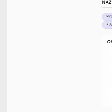
NAZ
Ob