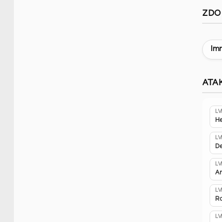
ZDO
Im
ATAK
LV
He
LV
De
LV
A
LV
Ro
LV