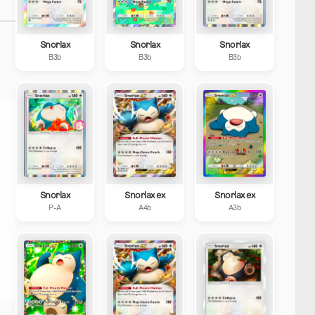
Snorlax
Snorlax
Snorlax
B3b
B3b
B3b
Snorlax
Snorlax ex
Snorlax ex
P-A
A4b
A3b