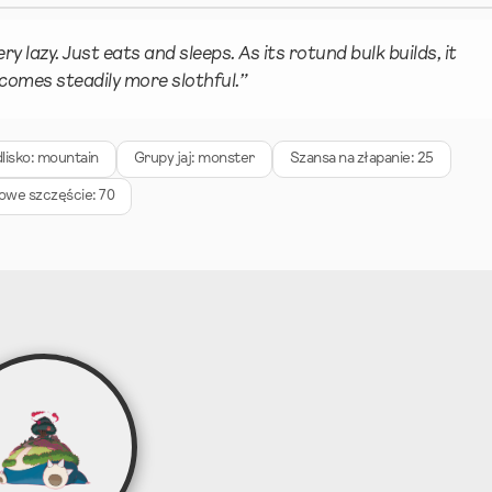
erulean Cave B1f
Lets Go Pikachu
Lets Go Eevee
ery lazy. Just eats and sleeps. As its rotund bulk builds, it
comes steadily more slothful.”
alos Route 7 Area
X
Y
ola Route 1 South
Sun
Moon
lisko: mountain
Grupy jaj: monster
Szansa na złapanie: 25
itadark Isle Dome Exterior
Xd
owe szczęście: 70