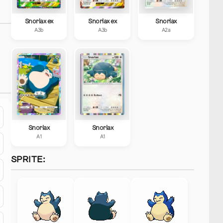
Snorlax ex
Snorlax ex
Snorlax
A3b
A3b
A2a
Snorlax
Snorlax
A1
A1
SPRITE: