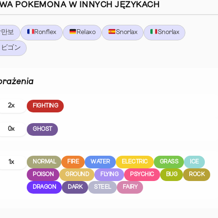
WA POKEMONA W INNYCH JĘZYKACH
잠만보
Ronflex
Relaxo
Snorlax
Snorlax
カビゴン
rażenia
2x
FIGHTING
0x
GHOST
1x
NORMAL
FIRE
WATER
ELECTRIC
GRASS
ICE
POISON
GROUND
FLYING
PSYCHIC
BUG
ROCK
DRAGON
DARK
STEEL
FAIRY