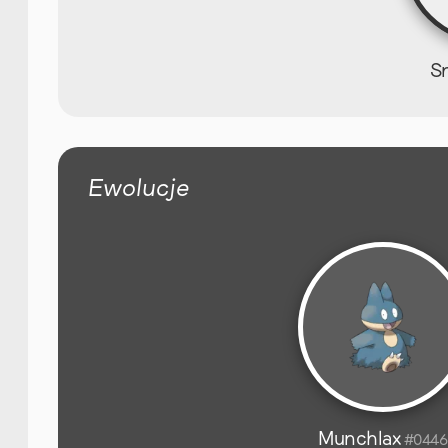
S
Ewolucje
Munchlax
#0446