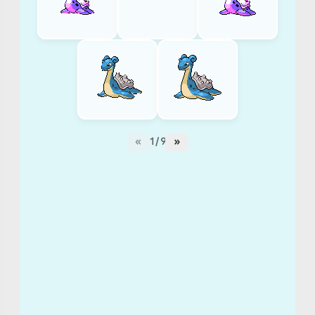
ZDOLNOŚCI
Water-
absorb
Shell-
«
1 / 9
»
armor
Hydration
(Ukryta)
ATAKI
(LEVEL)
LVL 1
Growl