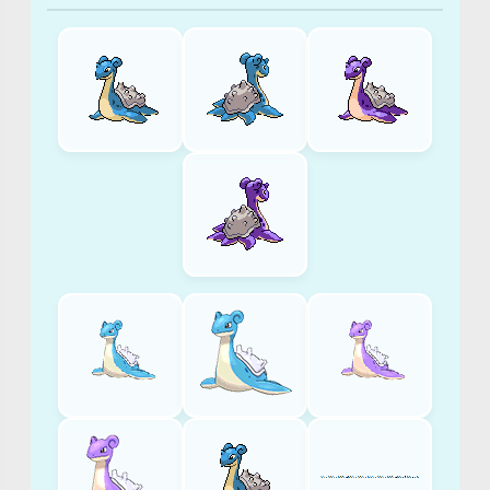
NAZWA
POKEMONA
W
INNYCH
JĘZYKACH
라
프
라
스
Lokhlass
Lapras
Lapras
Lapras
ラ
プ
ラ