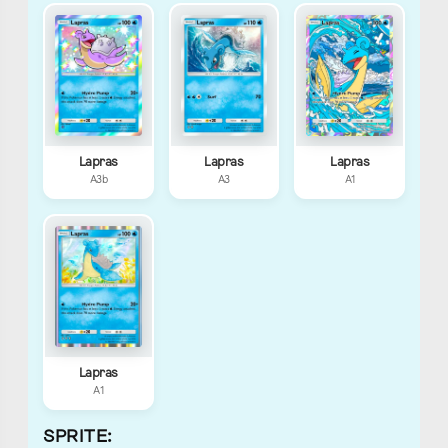
Kanto:
Johto
Johto
#131
(Original):
(Updated):
#219
#224
Unova
Conquest
Kalos
(Updated):
Gallery:
Coastal:
#242
#190
#150
Lapras
Lapras
Lapras
A3b
A3
A1
Alola
Poni
Alola
(Original):
(Original):
(Updated):
#268
#83
#353
Poni
Letsgo
Galar:
(Updated):
Kanto:
#361
#100
#131
Crown
Blueberry:
Lapras
Tundra:
#145
A1
#190
SPRITE: