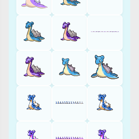
ス
Obrażenia
2x
ELECTRIC
GRASS
FIGHTING
ROCK
0.5x
WATER
0.25x
ICE
1x
NORMAL
FIRE
POISON
GROUND
FLYING
PSYCHIC
BUG
GHOST
DRAGON
DARK
STEEL
FAIRY