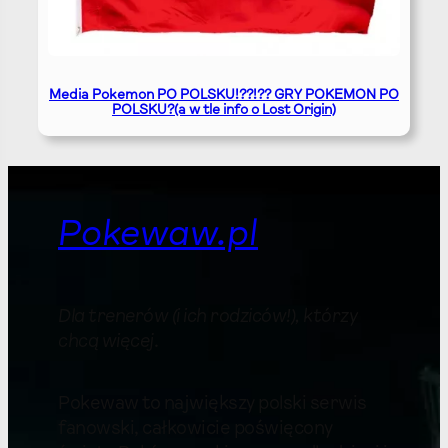
Media Pokemon PO POLSKU!??!?? GRY POKEMON PO
POLSKU?(a w tle info o Lost Origin)
Pokewaw.pl
Dla trenerów (i ich rodziców!), którzy
chcą więcej
.
Pokewaw to największy polski serwis
fanowski, całkowicie poświęcony