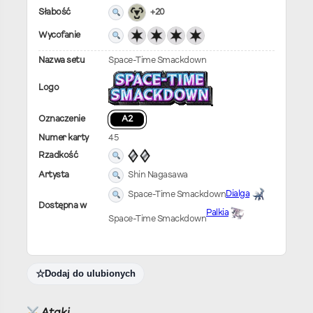
Słabość
+20
Wycofanie
Nazwa setu
Space-Time Smackdown
Logo
Oznaczenie
A2
Numer karty
45
Rzadkość
Artysta
Shin Nagasawa
Space-Time Smackdown
Dialga
Dostępna w
Palkia
Space-Time Smackdown
Dodaj do ulubionych
Ataki