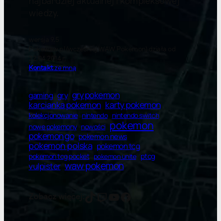
najbardziej aktualnej i kompleksowej
wiedzy.
wersja 9.5
Pokewaw.pl (wcześniej WAW Pokemon) działa od
22.04.2014 r.
Kontakt
ze mną
gry pokemon
gry
gaming
karty pokemon
karcianka pokemon
kolekcjonowanie
nintendo switch
nintendo
pokemon
nowe pokemony
nowości
pokemon go
pokemon news
pokemon polska
pokemon tcg
ptcg
pokemon tcg pocket
pokemon unite
waw pokemon
vulpister
vulpister
vulpister
YT
Facebook
Zobacz więcej: