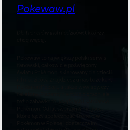
Pokewaw.pl
Dla trenerów (i ich rodziców!), którzy
chcą więcej
.
Pokewaw to największy polski serwis
fanowski, całkowicie poświęcony
światu Pokémon, skierowany dla dzieci i
ich rodziców. Znajdziesz u nas bazę kart
Pokémon Pocket, a także wywiady, czy
felietony. Piszemy nie tylko o grach, ale
też o zabawkach, książkach i karciance
Pokémon. Od lat tworzymy miejsce,
które łączy społeczność Trenerów
Pokémon w Polsce i dostarcza im