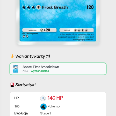
Warianty karty (1)
Space-Time Smackdown
nr. 45
Wybrana karta
Statystyki
140 HP
HP
Typ
Pokémon
Ewolucja
Stage 1