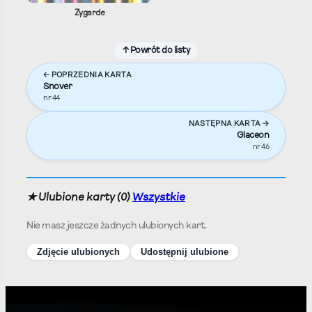
Zygarde
↑ Powrót do listy
← POPRZEDNIA KARTA
Snover
nr 44
NASTĘPNA KARTA →
Glaceon
nr 46
★ Ulubione karty (
0
)
Wszystkie
Nie masz jeszcze żadnych ulubionych kart.
Zdjęcie ulubionych
Udostępnij ulubione