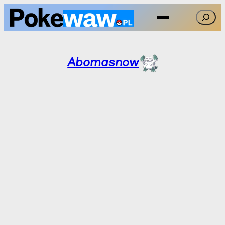
Przejdź
Szukaj
do
treści
Abomasnow