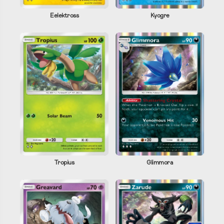
Eelektross
Kyogre
Tropius
Glimmora