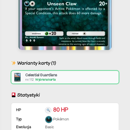
Warianty karty (1)
Celestial Guardians
nr. 112
Wybrana karta
Statystyki
80 HP
HP
Typ
Pokémon
Ewolucja
Basic