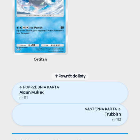
Cetitan
↑ Powrót do listy
← POPRZEDNIA KARTA
Alolan Muk ex
nr 111
NASTĘPNA KARTA →
Trubbish
nr 113