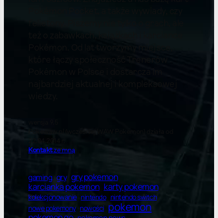
Pokémon Pocket, a także wywiady, czy
felietony. Piszemy nie tylko o grach, ale
też o zabawkach, książkach i karciance
Pokémon. Od lat tworzymy miejsce,
które łączy społeczność Trenerów
Pokémon w Polsce i dostarcza im
najbardziej aktualnej i kompleksowej
wiedzy.
wersja 9.5
Pokewaw.pl (wcześniej WAW Pokemon) działa od
22.04.2014 r.
Kontakt
ze mną
gry pokemon
gry
gaming
karty pokemon
karcianka pokemon
kolekcjonowanie
nintendo switch
nintendo
pokemon
nowe pokemony
nowości
pokemon go
pokemon news