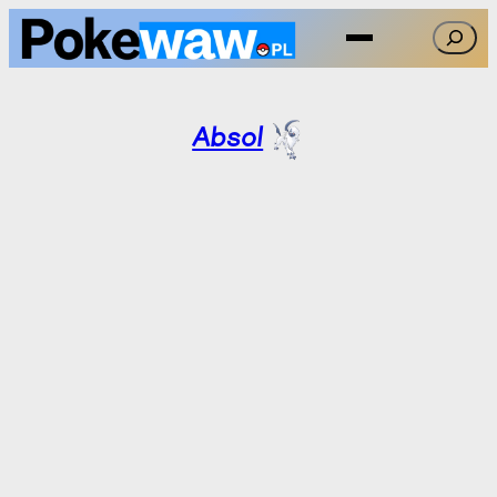
Przejdź
Szukaj
do
treści
Absol