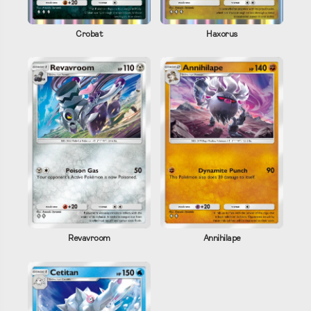
Crobat
Haxorus
Revavroom
Annihilape