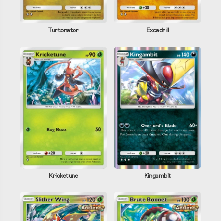
Turtonator
Excadrill
Kricketune
Kingambit