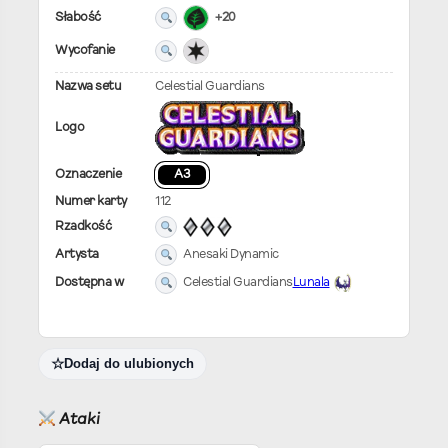
Słabość
+20
Wycofanie
Nazwa setu
Celestial Guardians
Logo
Oznaczenie
A3
Numer karty
112
Rzadkość
Artysta
Anesaki Dynamic
Dostępna w
Celestial Guardians
Lunala
Dodaj do ulubionych
Ataki