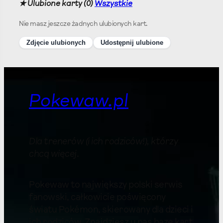
★ Ulubione karty (
0
)
Wszystkie
Nie masz jeszcze żadnych ulubionych kart.
Zdjęcie ulubionych
Udostępnij ulubione
Pokewaw.pl
Dla trenerów (i ich rodziców!), którzy
chcą więcej
.
Pokewaw to największy polski serwis
fanowski, całkowicie poświęcony
światu Pokémon, skierowany dla dzieci i
ich rodziców. Znajdziesz u nas bazę kart