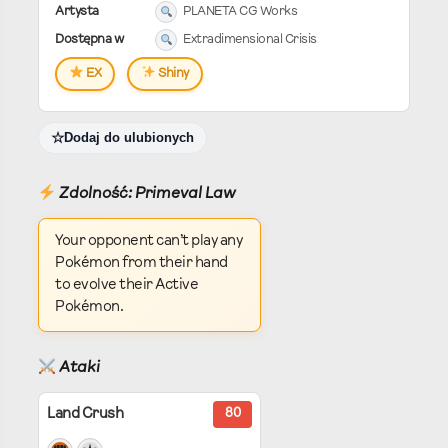
Artysta
PLANETA CG Works
Dostępna w
Extradimensional Crisis
EX
Shiny
Dodaj do ulubionych
Zdolność: Primeval Law
Your opponent can’t play any
Pokémon from their hand
to evolve their Active
Pokémon.
Ataki
Land Crush
80