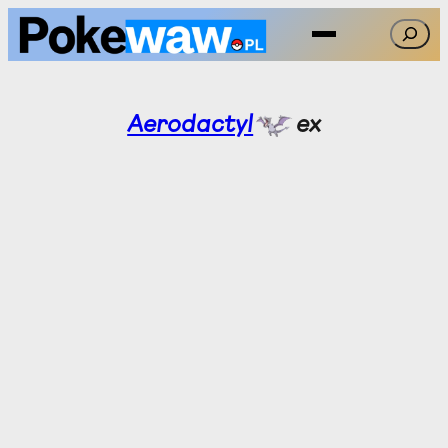
Przejdź
Szukaj
do
treści
Aerodactyl
ex