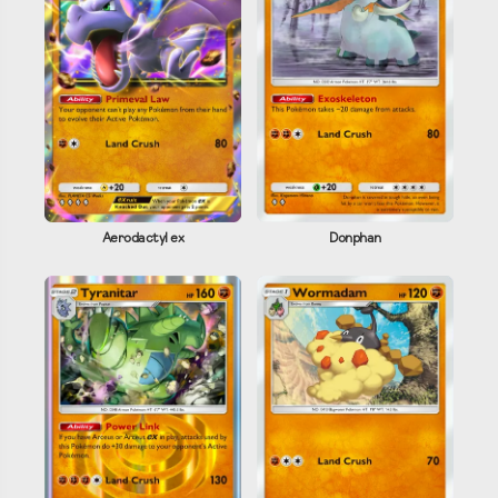
Aerodactyl ex
Donphan