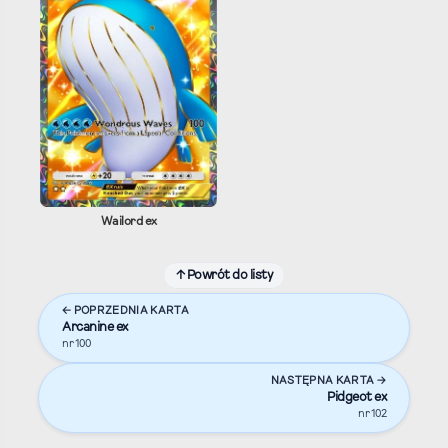
Wailord ex
↑ Powrót do listy
← POPRZEDNIA KARTA
Arcanine ex
nr 100
NASTĘPNA KARTA →
Pidgeot ex
nr 102