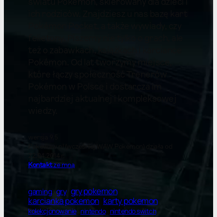
światu Pokémon, skierowany dla dzieci i
ich rodziców. Znajdziesz u nas bazę kart
Pokémon Pocket, a także wywiady, czy
felietony. Piszemy nie tylko o grach, ale
też o zabawkach, książkach i karciance
Pokémon. Od lat tworzymy miejsce,
które łączy społeczność Trenerów
Pokémon w Polsce i dostarcza im
najbardziej aktualnej i kompleksowej
wiedzy.
wersja 9.5
Pokewaw.pl (wcześniej WAW Pokemon) działa od
22.04.2014 r.
Kontakt
ze mną
gry pokemon
gry
gaming
karty pokemon
karcianka pokemon
kolekcjonowanie
nintendo switch
nintendo