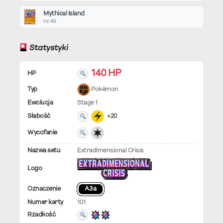
Mythical Island
nr. 46
Statystyki
140 HP
HP
Typ
Pokémon
Ewolucja
Stage 1
Słabość
+20
Wycofanie
Nazwa setu
Extradimensional Crisis
Logo
Oznaczenie
A3a
Numer karty
101
Rzadkość