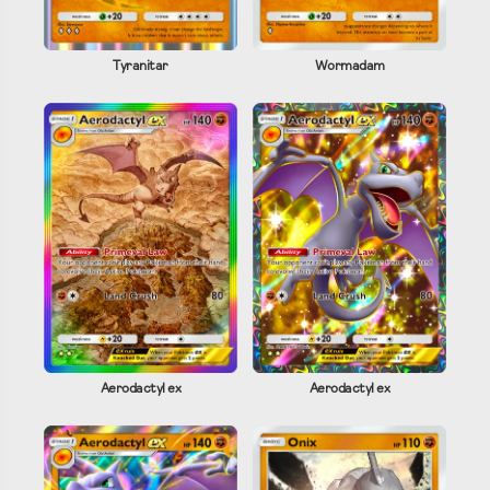
Tyranitar
Wormadam
Aerodactyl ex
Aerodactyl ex