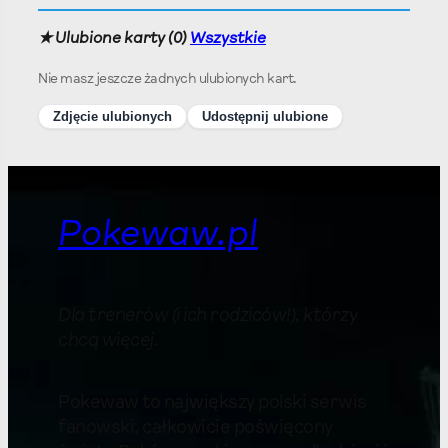
★ Ulubione karty (
0
)
Wszystkie
Nie masz jeszcze żadnych ulubionych kart.
Zdjęcie ulubionych
Udostępnij ulubione
Pokewaw.pl
Dla trenerów (i ich rodziców!), którzy
chcą więcej
.
Pokewaw to największy polski serwis
fanowski, całkowicie poświęcony