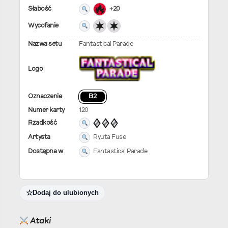
Słabość
+20
Wycofanie
Nazwa setu
Fantastical Parade
Logo
Oznaczenie
B2
Numer karty
120
Rzadkość
Artysta
Ryuta Fuse
Dostępna w
Fantastical Parade
Dodaj do ulubionych
Ataki