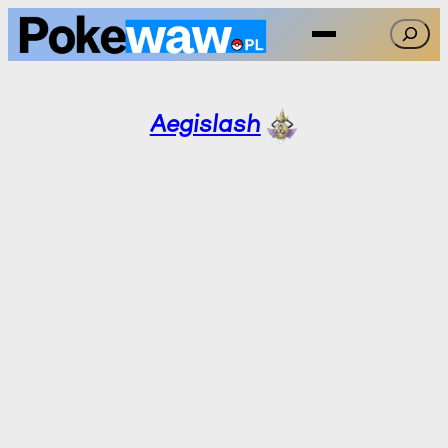
Przejdź
Szukaj
do
treści
Aegislash