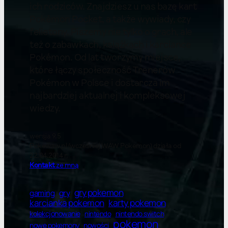
ich rodziców. Znajdziesz u nas bazę kart
Pokémon Pocket, a także wywiady, czy
felietony. Piszemy nie tylko o grach, ale
też o zabawkach, książkach i karciance
Pokémon. Od lat tworzymy miejsce,
które łączy społeczność Trenerów
Pokémon w Polsce i dostarcza im
najbardziej aktualnej i kompleksowej
wiedzy.
wersja 9.5
Pokewaw.pl (wcześniej WAW Pokemon) działa od
22.04.2014 r.
Kontakt
ze mną
gry pokemon
gry
gaming
karty pokemon
karcianka pokemon
kolekcjonowanie
nintendo switch
nintendo
pokemon
nowe pokemony
nowości