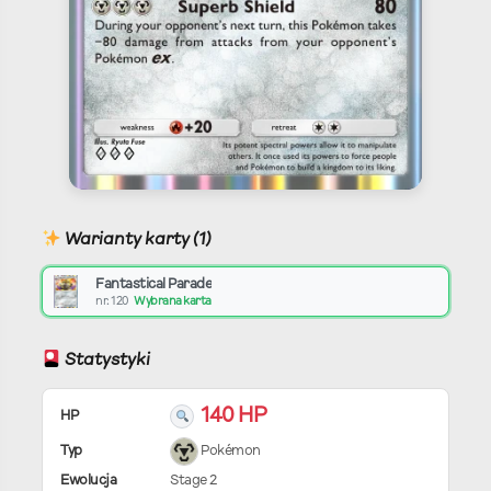
Warianty karty (1)
Fantastical Parade
nr. 120
Wybrana karta
Statystyki
140 HP
HP
Typ
Pokémon
Ewolucja
Stage 2