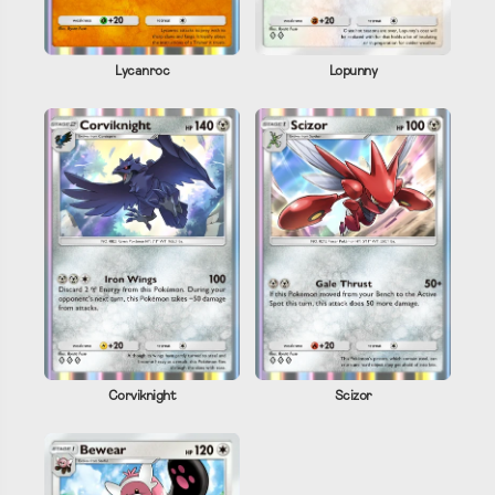
Lycanroc
Lopunny
Corviknight
Scizor