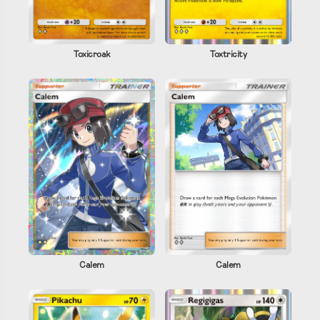
Toxicroak
Toxtricity
Calem
Calem