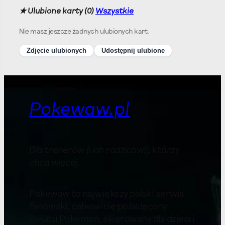
★ Ulubione karty (
0
)
Wszystkie
Nie masz jeszcze żadnych ulubionych kart.
Zdjęcie ulubionych
Udostępnij ulubione
Pokewaw.pl
Dla trenerów (i ich rodziców!), którzy
chcą więcej
.
Pokewaw to największy polski serwis
fanowski, całkowicie poświęcony
światu Pokémon, skierowany dla dzieci i