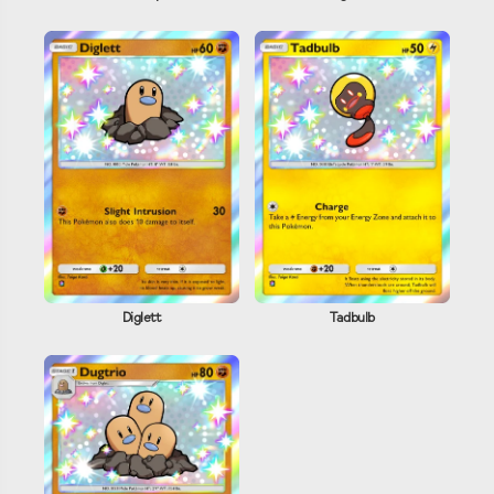
Diglett
Tadbulb