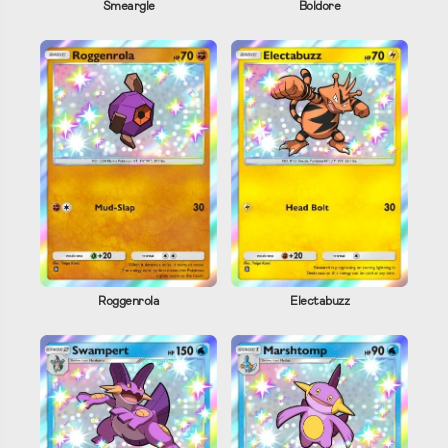
Smeargle
Boldore
Roggenrola
Electabuzz