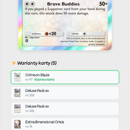
Warianty karty (5)
Crimson Blaze
nr. 97
Wybrana karta
Deluxe Pack ex
nr. 303
Deluxe Pack ex
nr. 302
Extradimensional Crisis
nr. 74