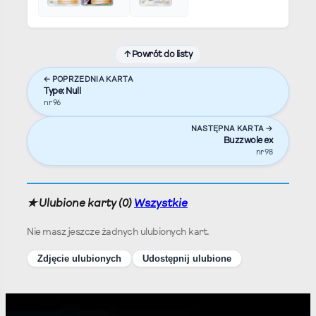
↑ Powrót do listy
← POPRZEDNIA KARTA
Type: Null
nr 96
NASTĘPNA KARTA →
Buzzwole ex
nr 98
★ Ulubione karty (
0
)
Wszystkie
Nie masz jeszcze żadnych ulubionych kart.
Zdjęcie ulubionych
Udostępnij ulubione