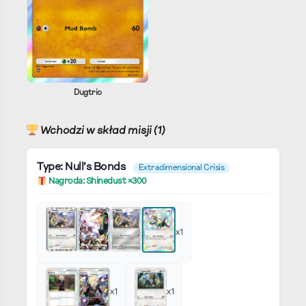
Dugtrio
Wchodzi w skład misji (1)
Type: Null’s Bonds
Extradimensional Crisis
Nagroda: Shinedust ×300
x1
x1
x1