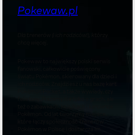
Pokewaw.pl
Dla trenerów (i ich rodziców!), którzy
chcą więcej
.
Pokewaw to największy polski serwis
fanowski, całkowicie poświęcony
światu Pokémon, skierowany dla dzieci i
ich rodziców. Znajdziesz u nas bazę kart
Pokémon Pocket, a także wywiady, czy
felietony. Piszemy nie tylko o grach, ale
też o zabawkach, książkach i karciance
Pokémon. Od lat tworzymy miejsce,
które łączy społeczność Trenerów
Pokémon w Polsce i dostarcza im