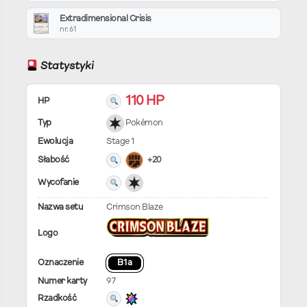
Extradimensional Crisis
nr. 61
Statystyki
110 HP
HP
Typ
Pokémon
Ewolucja
Stage 1
Słabość
+20
Wycofanie
Nazwa setu
Crimson Blaze
Logo
Oznaczenie
B1a
Numer karty
97
Rzadkość