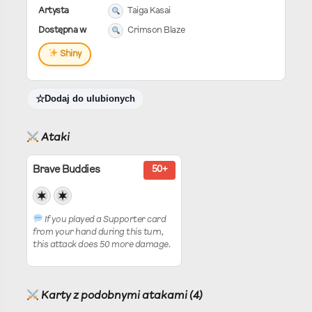
Artysta
Taiga Kasai
Dostępna w
Crimson Blaze
Shiny
Dodaj do ulubionych
Ataki
Brave Buddies
50+
If you played a Supporter card
from your hand during this turn,
this attack does 50 more damage.
Karty z podobnymi atakami (4)