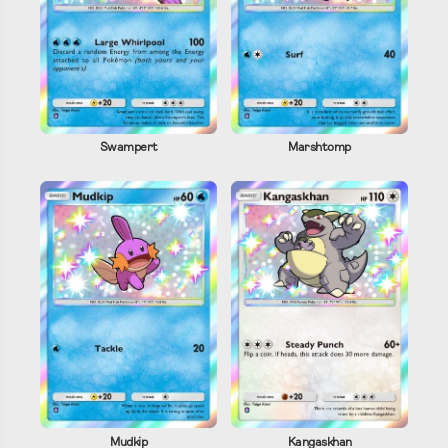
Swampert
Marshtomp
Mudkip
Kangaskhan