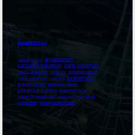
najbardziej aktualnej i kompleksowej
wiedzy.
wersja 9.5
Pokewaw.pl (wcześniej WAW Pokemon) działa od
22.04.2014 r.
Kontakt
ze mną
gry pokemon
gry
gaming
karty pokemon
karcianka pokemon
kolekcjonowanie
nintendo switch
nintendo
pokemon
nowe pokemony
nowości
pokemon go
pokemon news
pokemon polska
pokemon tcg
ptcg
pokemon tcg pocket
pokemon unite
waw pokemon
vulpister
vulpister
vulpister
YT
Facebook
Zobacz więcej: