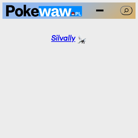
Przejdź
Szukaj
do
treści
Silvally