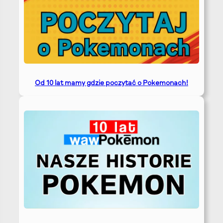
Od 10 lat mamy gdzie poczytać o Pokemonach!