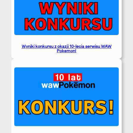
Wyniki konkursu z okazji 10-lecia serwisu WAW
Pokemon!