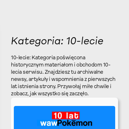
Kategoria:
10-lecie
10-lecie: Kategoria poświęcona
historycznym materiałom i obchodom 10-
lecia serwisu. Znajdziesz tu archiwalne
newsy, artykuły i wspomnienia z pierwszych
lat istnienia strony. Przywołaj miłe chwile i
zobacz, jak wszystko się zaczęło.