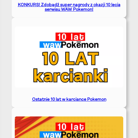
KONKURS! Zdobądź super nagrody z okazji 10 lecia
serwisu WAW Pokemon!
Ostatnie 10 lat w karciance Pokemon