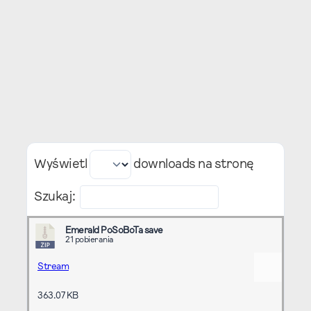
Wyświetl
downloads na stronę
Szukaj:
Emerald PoSoBoTa save
21 pobierania
Stream
363.07 KB