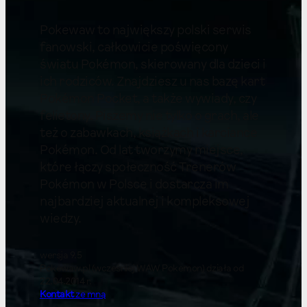
Pokewaw to największy polski serwis
fanowski, całkowicie poświęcony
światu Pokémon, skierowany dla dzieci i
ich rodziców. Znajdziesz u nas bazę kart
Pokémon Pocket, a także wywiady, czy
felietony. Piszemy nie tylko o grach, ale
też o zabawkach, książkach i karciance
Pokémon. Od lat tworzymy miejsce,
które łączy społeczność Trenerów
Pokémon w Polsce i dostarcza im
najbardziej aktualnej i kompleksowej
wiedzy.
wersja 9.5
Pokewaw.pl (wcześniej WAW Pokemon) działa od
22.04.2014 r.
Kontakt
ze mną