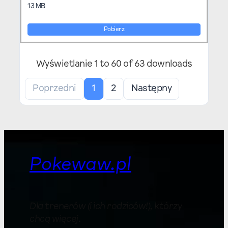
13 MB
Pobierz
Wyświetlanie 1 to 60 of 63 downloads
Poprzedni
1
2
Następny
Pokewaw.pl
Dla trenerów (i ich rodziców!), którzy
chcą więcej
.