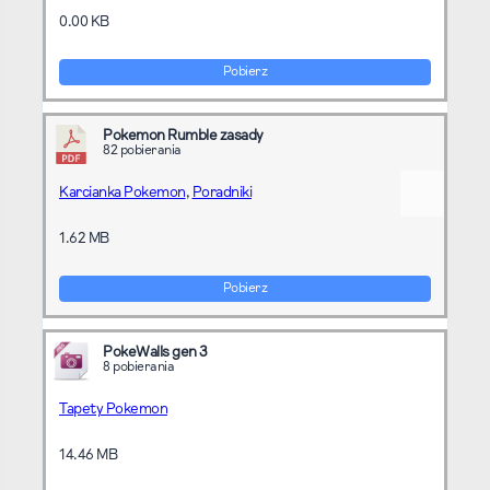
0.00 KB
Pobierz
Pokemon Rumble zasady
82 pobierania
Karcianka Pokemon
,
Poradniki
1.62 MB
Pobierz
PokeWalls gen 3
8 pobierania
Tapety Pokemon
14.46 MB