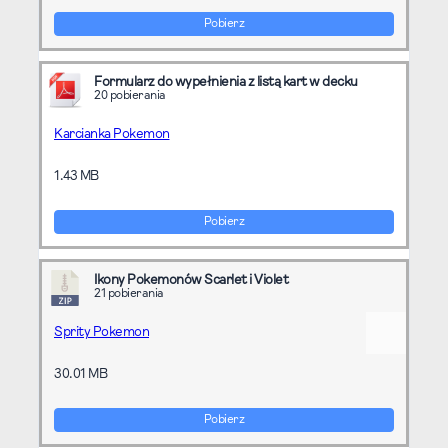
Pobierz
Formularz do wypełnienia z listą kart w decku
20 pobierania
Karcianka Pokemon
1.43 MB
Pobierz
Ikony Pokemonów Scarlet i Violet
21 pobierania
Sprity Pokemon
30.01 MB
Pobierz