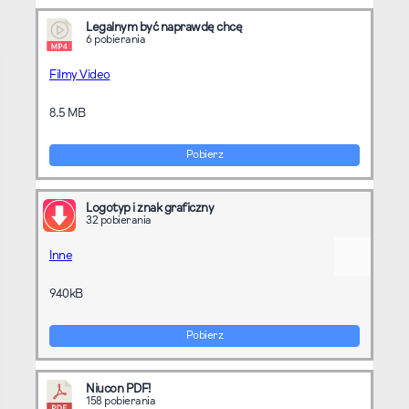
Legalnym być naprawdę chcę
6 pobierania
Filmy Video
8.5 MB
Pobierz
Logotyp i znak graficzny
32 pobierania
Inne
940kB
Pobierz
Niucon PDF!
158 pobierania