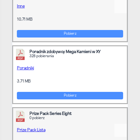
Inne
10.71 MB
Pobierz
Poradnik zdobywcy Mega Kamieni w XY
328 pobierania
Poradniki
3.71 MB
Pobierz
Prize Pack Series Eight
0 pobierz
Prize Pack Lista