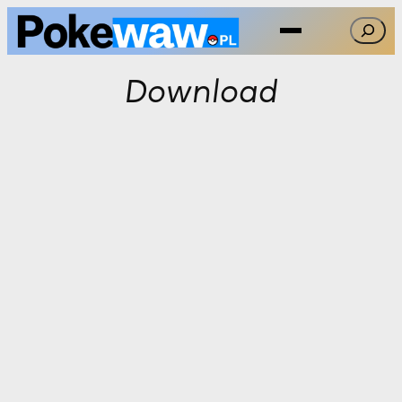
Przejdź
Szukaj
do
treści
Download