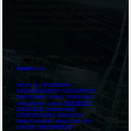
Pokémon. Od lat tworzymy miejsce,
które łączy społeczność Trenerów
Pokémon w Polsce i dostarcza im
najbardziej aktualnej i kompleksowej
wiedzy.
wersja 9.5
Pokewaw.pl (wcześniej WAW Pokemon) działa od
22.04.2014 r.
Kontakt
ze mną
gry pokemon
gry
gaming
karty pokemon
karcianka pokemon
kolekcjonowanie
nintendo switch
nintendo
pokemon
nowe pokemony
nowości
pokemon go
pokemon news
pokemon polska
pokemon tcg
ptcg
pokemon tcg pocket
pokemon unite
waw pokemon
vulpister