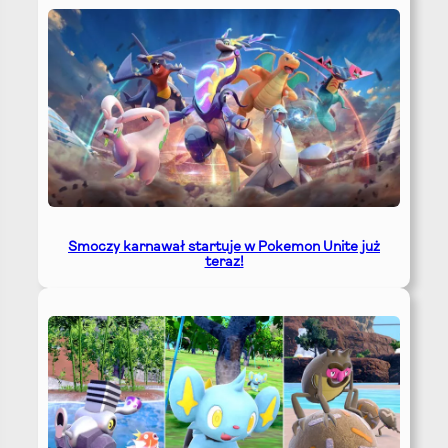
Smoczy karnawał startuje w Pokemon Unite już
teraz!