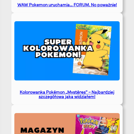
WAW Pokemon uruchamia… FORUM. No poważnie!
Kolorowanka Pokémon „Mystères” – Najbardziej
szczegółowa jaką widziałem!