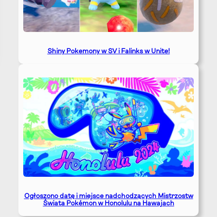
Shiny Pokemony w SV i Falinks w Unite!
Ogłoszono datę i miejsce nadchodzących Mistrzostw
Świata Pokémon w Honolulu na Hawajach