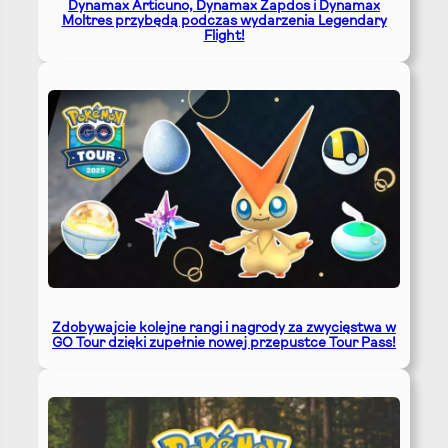
Dynamax Articuno, Dynamax Zapdos i Dynamax
Moltres przybędą podczas wydarzenia Legendary
Flight!
Zdobywajcie kolejne rangi i nagrody za zwycięstwa w
GO Tour dzięki zupełnie nowej przepustce Tour Pass!