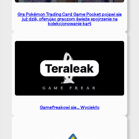
Gra Pokémon Trading Card Game Pocket pojawi się
już dziś, oferując graczom świeże spojrzenie na
kolekcjonowanie kart
Gamefreakowi się… Wyciekło