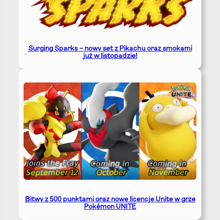
Surging Sparks – nowy set z Pikachu oraz smokami
już w listopadzie!
Bitwy z 500 punktami oraz nowe licencje Unite w grze
Pokémon UNITE