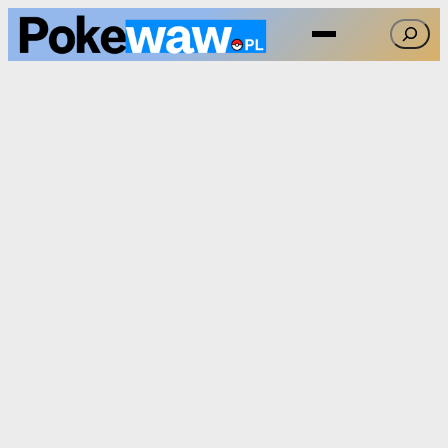
Przejdź
Szukaj
do
treści