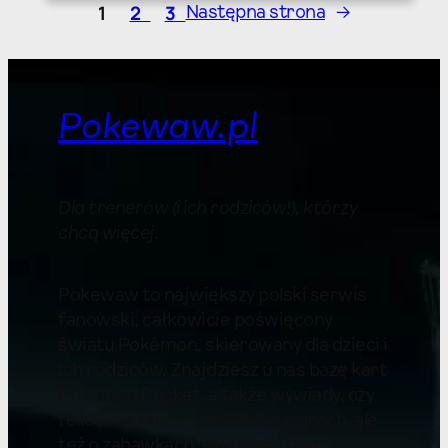
1
2
3
Następna strona
→
Pokewaw.pl
Dla trenerów (i ich rodziców!), którzy
chcą więcej
.
Pokewaw to największy polski serwis
fanowski, całkowicie poświęcony
światu Pokémon, skierowany dla dzieci i
ich rodziców. Znajdziesz u nas bazę kart
Pokémon Pocket, a także wywiady, czy
felietony. Piszemy nie tylko o grach, ale
też o zabawkach, książkach i karciance