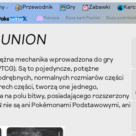
ny
Przewodnik
Gry
Zabawki
Karc
Pokopia
Baza kart Pocket
Baza podróbe
-UNION
otężna mechanika wprowadzona do gry
TCG). Są to pojedyncze, potężne
 odrębnych, normalnych rozmiarów części
rech części, tworzą one jednego,
na polu bitwy, posiadającego rozszerzony
N nie są ani Pokémonami Podstawowymi, ani