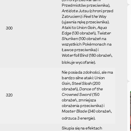
(chroni przed kartami
Przedmiotów przeciwnika),
Antidote Jutsu
(chroni przed
Zatruciem) i
Feel the Way
(ujawnia rękę przeciwnika).
Ataki to
Union Gain
,
Aqua
300
Edge
(130 obrażeń),
Twister
Shuriken
(100 obrażeń na
wszystkich Pokémonach na
Ławce przeciwnika) i
Waterfall Bind
(180 obrażeń,
blokuje wycofanie).
Nie posiada zdolności, ale ma
bardzo silne ataki:
Union
Gain
,
Steel Slash
(200
obrażeń),
Dance of the
Crowned Sword
(150
320
obrażeń, zmniejsza
obrażenia przeciwnika) i
Master Blade
(340 obrażeń,
odrzuca 3 energie).
Skupia się na efektach