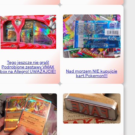
Tego jeszcze nie grali!
Podrobione zestawy VMAX
Nad morzem NIE kupujcie
box na Allegro! UWAŻAJCIE!
kart Pokemon!!!