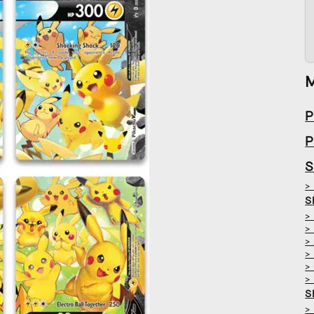
P
P
S
>
S
>
>
>
>
>
>
S
>