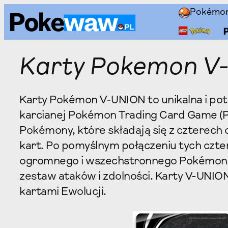
Przejdź
Pokémo
do
treści
Karty Pokemon V
Karty Pokémon V-UNION to unikalna i p
karcianej Pokémon Trading Card Game (P
Pokémony, które składają się z czterech
kart. Po pomyślnym połączeniu tych czte
ogromnego i wszechstronnego Pokémona 
zestaw ataków i zdolności. Karty V-UNIO
kartami Ewolucji.