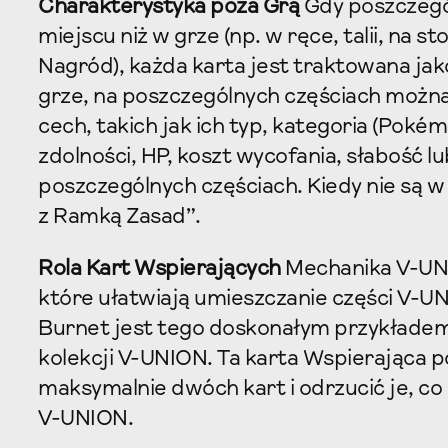
Charakterystyka poza Grą
Gdy poszczegól
miejscu niż w grze (np. w ręce, talii, na 
Nagród), każda karta jest traktowana jak
grze, na poszczególnych częściach możn
cech, takich jak ich typ, kategoria (Pokém
zdolności, HP, koszt wycofania, słabość
poszczególnych częściach. Kiedy nie są 
z Ramką Zasad”.
Rola Kart Wspierających
Mechanika V-UNI
które ułatwiają umieszczanie części V-U
Burnet jest tego doskonałym przykładem
kolekcji V-UNION. Ta karta Wspierająca 
maksymalnie dwóch kart i odrzucić je, c
V-UNION.