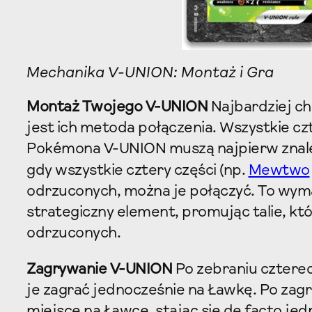
Mechanika V-UNION: Montaż i Gra
Montaż Twojego V-UNION
Najbardziej c
jest ich metoda połączenia. Wszystkie c
Pokémona V-UNION muszą najpierw znaleź
gdy wszystkie cztery części (np.
Mewtwo
odrzuconych, można je połączyć. To wym
strategiczny element, promując talie, kt
odrzuconych.
Zagrywanie V-UNION
Po zebraniu czterec
je zagrać jednocześnie na Ławkę. Po zagra
miejsce na Ławce, stając się de facto 