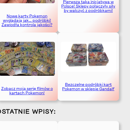
Pierwsza taka inicjatywa w
Polsce! Sklepy połączyły siły
by walczyć z podróbkami!
Nowe karty Pokemon
wyglądają jak… podróbki!
Zawiodła kontrola jakości?
Bezczelne podróbki kart
Zobacz moją serię filmów o
Pokemon w sklepie Gandalf
kartach Pokemon!
OSTATNIE WPISY: