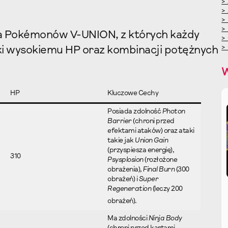
>
>
>
>
ba Pokémonów V-UNION, z których każdy
>
>
ęki wysokiemu HP oraz kombinacji potężnych
HP
Kluczowe Cechy
Posiada zdolność
Photon
Barrier
(chroni przed
efektami ataków) oraz ataki
takie jak
Union Gain
(przyspiesza energię),
310
Psysplosion
(rozłożone
obrażenia),
Final Burn
(300
obrażeń) i
Super
Regeneration
(leczy 200
obrażeń).
Ma zdolności
Ninja Body