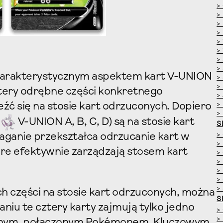
>
>
>
>
>
>
>
>
harakterystycznym aspektem kart V-UNION
>
>
ztery odrębne części konkretnego
>
>
ć się na stosie kart odrzuconych. Dopiero
>
V-UNION A, B, C, D) są na stosie kart
S
>
aganie przekształca odrzucanie kart w
>
óre efektywnie zarządzają stosem kart
>
>
>
>
>
h części na stosie kart odrzuconych, można
S
niu te cztery karty zajmują tylko jedno
>
>
jednym, połączonym Pokémonem. Kluczowym