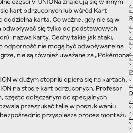
ne części V-UNIONa znajdują się w innym
>
stosie kart odrzuconych lub wśród Kart
>
R
o oddzielna karta. Co ważne, gdy nie są w
>
a odwoływać się tylko do podstawowych
>
on) i nazwa karty. Cechy takie jak ataki,
>
>
 lub odporność nie mogą być odwoływane na
>
>
w grze, nie są również uważane za „Pokémona
>
>
P
ON w dużym stopniu opiera się na kartach,
>
>
NION na stosie kart odrzuconych. Profesor
D
, często dołączanym do specjalnych
>
pozwala przeszukać talię w poszukiwaniu
>
>
o bezpośrednio przyspiesza proces montażu
>
>
>