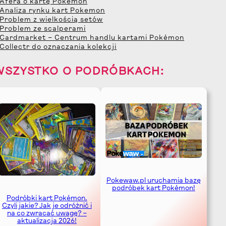
 Afera o kartę Pokemon
 Analiza rynku kart Pokemon
 Problem z wielkością setów
 Problem ze scalperami
 Cardmarket – Centrum handlu kartami Pokémon
 Collectr do oznaczania kolekcji
WSZYSTKO O PODRÓBKACH:
Pokewaw.pl uruchamia bazę
podróbek kart Pokémon!
Podróbki kart Pokémon.
Czyli jakie? Jak je odróżnić i
na co zwracać uwagę? –
aktualizacja 2026!