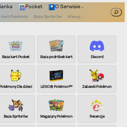
ianka
Pocket
O Serwisie
Szukaj
k kart Pokémon
Baza Sprite’ów
Więcej
Baza kart Pocket
Baza podróbek kart
Discord
Pokémony Dla dzieci
LEGO® Pokémon™
Zabawki Pokémon
Baza Sprite’ów
Magazyny Pokémon
Recenzje