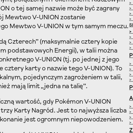
>
ION o tej samej nazwie może być zagrany
>
>
Twój Mewtwo V-UNION zostanie
>
S
jnego Mewtwo V-UNION w tym samym meczu.
>
>
dą Czterech” (maksymalnie cztery kopie
>
>
kiem podstawowych Energii), w talii można
P
onkretnego V-UNION (tj. po jednej z jego
>
ie cztery karty o nazwie tego V-UNION). To
>
>
ikalnym, pojedynczym zagrożeniem w talii,
>
ż mają limit „jedna na talię”.
P
A
giczną wartość, gdy Pokémon V-UNION
>
trzy Karty Nagród. Jest to najwyższa liczba
>
>
 pokonanie jest ogromnym niepowodzeniem.
>
Z