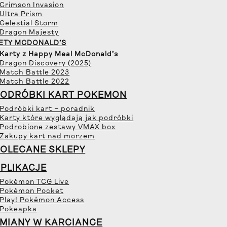
 Crimson Invasion
 Ultra Prism
 Celestial Storm
 Dragon Majesty
ETY MCDONALD’S
 Karty z Happy Meal McDonald’s
 Dragon Discovery (2025)
 Match Battle 2023
 Match Battle 2022
ODRÓBKI KART POKEMON
 Podróbki kart – poradnik
 Karty które wyglądają jak podróbki
 Podrobione zestawy VMAX box
 Zakupy kart nad morzem
OLECANE SKLEPY
PLIKACJE
 Pokémon TCG Live
 Pokémon Pocket
 Play! Pokémon Access
 Pokeapka
MIANY W KARCIANCE