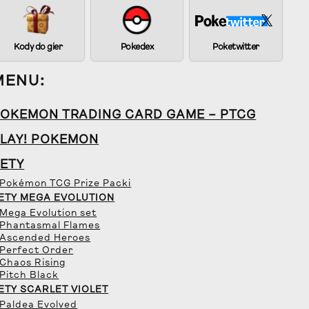
Kody do gier
Pokedex
Poketwitter
MENU:
OKEMON TRADING CARD GAME – PTCG
LAY! POKEMON
ETY
 Pokémon TCG Prize Packi
ETY MEGA EVOLUTION
 Mega Evolution set
 Phantasmal Flames
 Ascended Heroes
 Perfect Order
 Chaos Rising
 Pitch Black
ETY SCARLET VIOLET
 Paldea Evolved