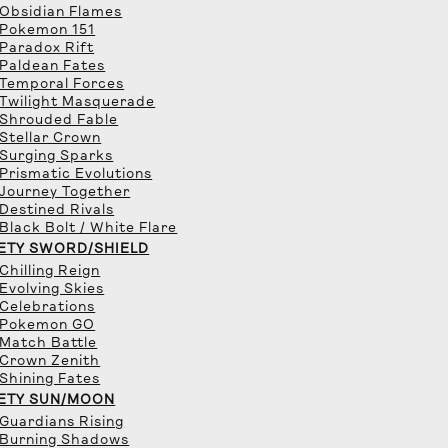
 Obsidian Flames
 Pokemon 151
 Paradox Rift
 Paldean Fates
 Temporal Forces
 Twilight Masquerade
 Shrouded Fable
 Stellar Crown
 Surging Sparks
 Prismatic Evolutions
 Journey Together
 Destined Rivals
 Black Bolt / White Flare
ETY SWORD/SHIELD
 Chilling Reign
 Evolving Skies
 Celebrations
 Pokemon GO
 Match Battle
 Crown Zenith
 Shining Fates
ETY SUN/MOON
 Guardians Rising
 Burning Shadows