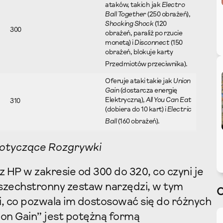
ataków, takich jak
Electro
Ball Together
(250 obrażeń),
Shocking Shock
(120
300
obrażeń, paraliż po rzucie
monetą) i
Disconnect
(150
obrażeń, blokuje karty
Przedmiotów przeciwnika).
Oferuje ataki takie jak
Union
Gain
(dostarcza energię
Elektryczną),
All You Can Eat
310
(dobiera do 10 kart) i
Electric
Ball
(160 obrażeń).
Dotyczące Rozgrywki
 HP w zakresie od 300 do 320, co czyni je
szechstronny zestaw narzędzi, w tym
ci, co pozwala im dostosować się do różnych
ion Gain” jest potężną formą