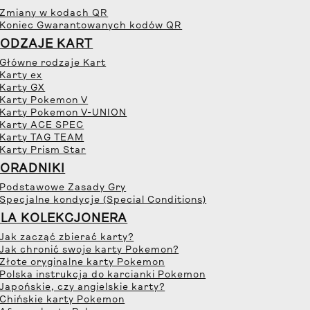
 Zmiany w kodach QR
 Koniec Gwarantowanych kodów QR
ODZAJE KART
 Główne rodzaje Kart
 Karty ex
 Karty GX
 Karty Pokemon V
 Karty Pokemon V-UNION
 Karty ACE SPEC
 Karty TAG TEAM
 Karty Prism Star
ORADNIKI
 Podstawowe Zasady Gry
 Specjalne kondycje (Special Conditions)
LA KOLEKCJONERA
 Jak zacząć zbierać karty?
 Jak chronić swoje karty Pokemon?
 Złote oryginalne karty Pokemon
 Polska instrukcja do karcianki Pokemon
 Japońskie, czy angielskie karty?
 Chińskie karty Pokemon