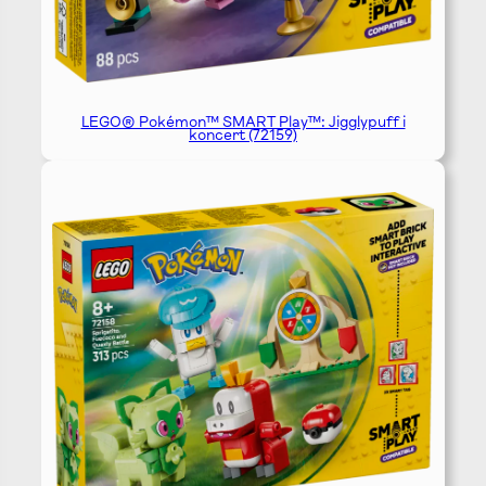
LEGO® Pokémon™ SMART Play™: Jigglypuff i
koncert (72159)