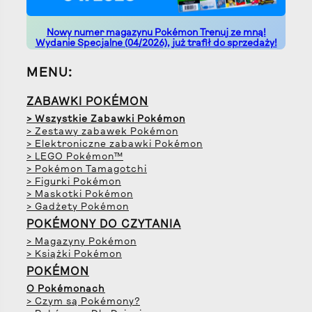
Nowy numer magazynu Pokémon Trenuj ze mną!
Wydanie Specjalne (04/2026), już trafił do sprzedaży!
MENU:
ZABAWKI POKÉMON
> Wszystkie Zabawki Pokémon
> Zestawy zabawek Pokémon
> Elektroniczne zabawki Pokémon
> LEGO Pokémon™
> Pokémon Tamagotchi
> Figurki Pokémon
> Maskotki Pokémon
> Gadżety Pokémon
POKÉMONY DO CZYTANIA
> Magazyny Pokémon
> Książki Pokémon
POKÉMON
O Pokémonach
> Czym są Pokémony?