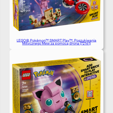
LEGO® Pokémon™ SMART Play™: Poszukiwania
Mitycznego Mew za pomocą drona (72161)