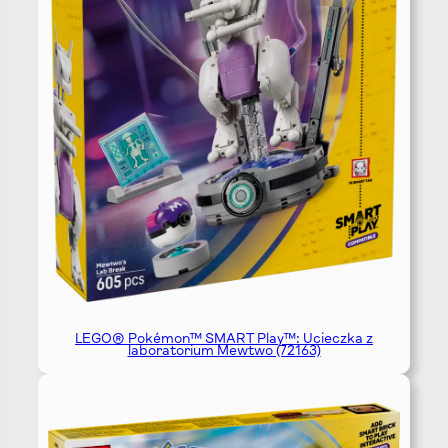
LEGO® Pokémon™ SMART Play™: Ucieczka z
laboratorium Mewtwo (72163)