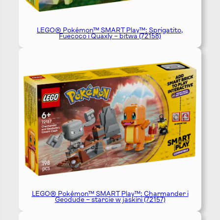
LEGO® Pokémon™ SMART Play™: Sprigatito,
Fuecoco i Quaxly – bitwa (72158)
LEGO® Pokémon™ SMART Play™: Charmander i
Geodude – starcie w jaskini (72157)