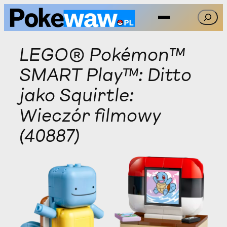
Przejdź
Szukaj
do
treści
LEGO® Pokémon™
SMART Play™: Ditto
jako Squirtle:
Wieczór filmowy
(40887)