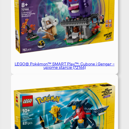
LEGO® Pokémon™ SMART Play™: Cubone i Gengar –
upiorne starcie (72166)