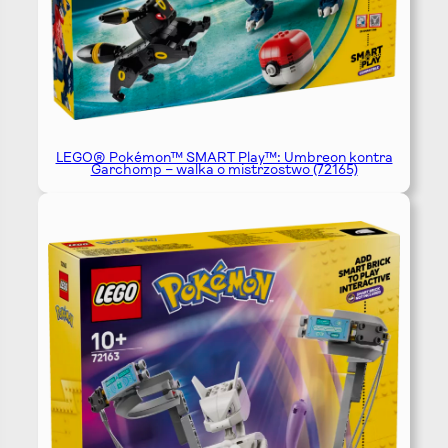
LEGO® Pokémon™ SMART Play™: Umbreon kontra
Garchomp – walka o mistrzostwo (72165)