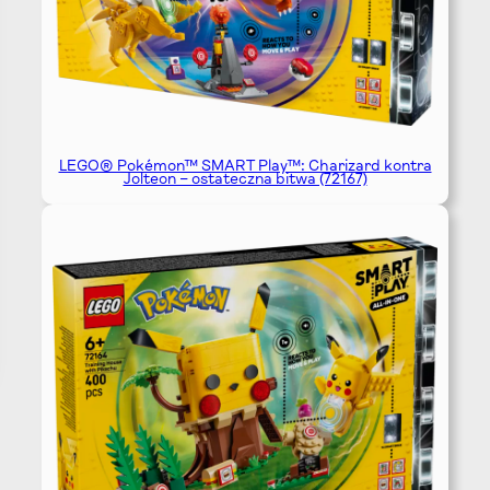
LEGO® Pokémon™ SMART Play™: Charizard kontra
Jolteon – ostateczna bitwa (72167)