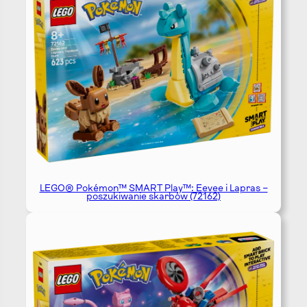
LEGO® Pokémon™ SMART Play™: Eevee i Lapras –
poszukiwanie skarbów (72162)