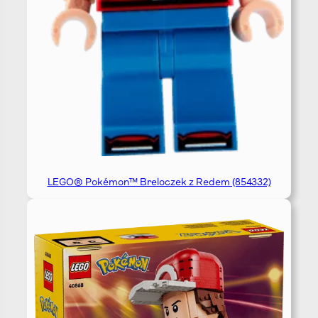
LEGO® Pokémon™ Breloczek z Redem (854332)