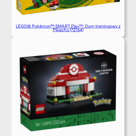
LEGO® Pokémon™ SMART Play™: Dom treningowy z
Pikachu (72164)