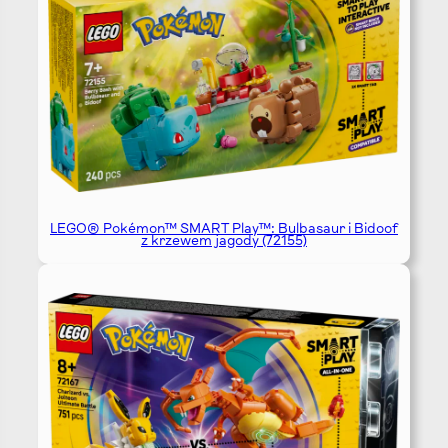
LEGO® Pokémon™ SMART Play™: Bulbasaur i Bidoof
z krzewem jagody (72155)