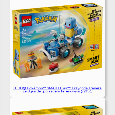
LEGO® Pokémon™ SMART Play™: Przygoda Trenera
ze Squirtle i pojazdem terenowym (72156)