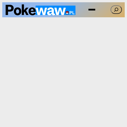
Przejdź
Szukaj
do
treści