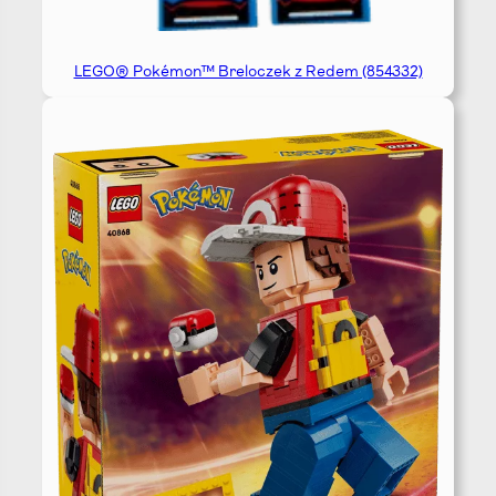
LEGO® Pokémon™ Breloczek z Redem (854332)