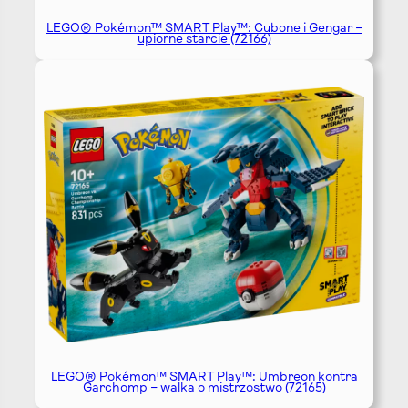
LEGO® Pokémon™ SMART Play™: Cubone i Gengar –
upiorne starcie (72166)
LEGO® Pokémon™ SMART Play™: Umbreon kontra
Garchomp – walka o mistrzostwo (72165)