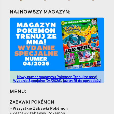
NAJNOWSZY MAGAZYN:
Nowy numer magazynu Pokémon Trenuj ze mną!
Wydanie Specjalne (04/2026), już trafił do sprzedaży!
MENU:
ZABAWKI POKÉMON
> Wszystkie Zabawki Pokémon
> Zestawy zabawek Pokémon