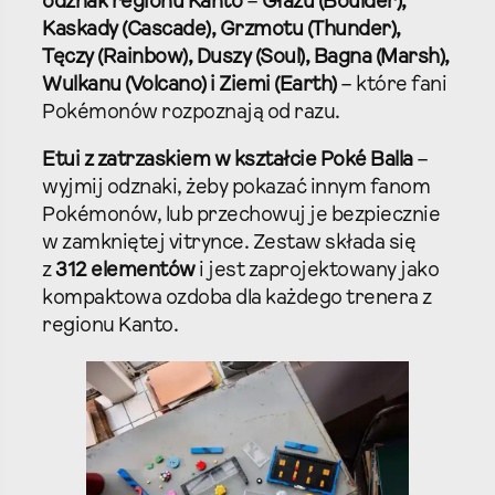
odznak regionu Kanto
–
Głazu (Boulder),
Kaskady (Cascade), Grzmotu (Thunder),
Tęczy (Rainbow), Duszy (Soul), Bagna (Marsh),
Wulkanu (Volcano) i Ziemi (Earth)
– które fani
Pokémonów rozpoznają od razu.​
Etui z zatrzaskiem w kształcie Poké Balla
–
wyjmij odznaki, żeby pokazać innym fanom
Pokémonów, lub przechowuj je bezpiecznie
w zamkniętej vitrynce. Zestaw składa się
z
312 elementów
i jest zaprojektowany jako
kompaktowa ozdoba dla każdego trenera z
regionu Kanto.​