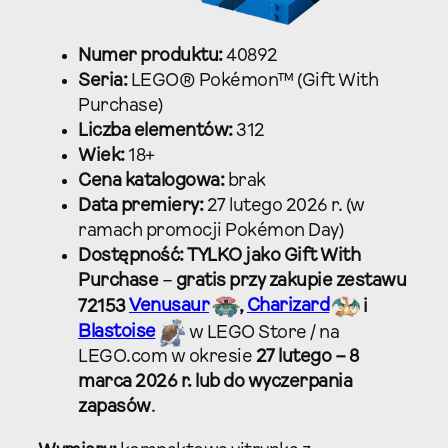
Numer produktu:
40892
Seria:
LEGO® Pokémon™ (Gift With
Purchase)
Liczba elementów:
312​
Wiek:
18+​
Cena katalogowa:
brak
Data premiery:
27 lutego 2026 r. (w
ramach promocji Pokémon Day)​
Dostępność:
TYLKO jako Gift With
Purchase
–
gratis przy zakupie zestawu
72153
Venusaur
,
Charizard
i
Blastoise
w LEGO Store / na
LEGO.com w okresie
27 lutego – 8
marca 2026 r. lub do wyczerpania
zapasów
.​