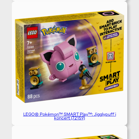
LEGO® Pokémon™ SMART Play™: Jigglypuff i
koncert (72159)