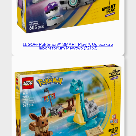
LEGO® Pokémon™ SMART Play™: Ucieczka z
laboratorium Mewtwo (72163)