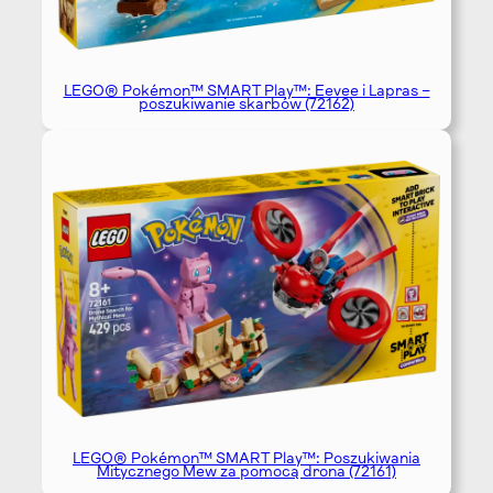
LEGO® Pokémon™ SMART Play™: Eevee i Lapras –
poszukiwanie skarbów (72162)
LEGO® Pokémon™ SMART Play™: Poszukiwania
Mitycznego Mew za pomocą drona (72161)