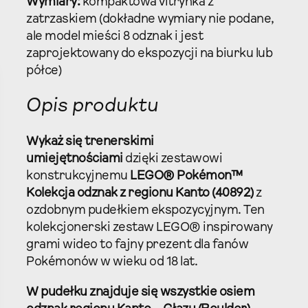
Wymiary:
kompaktowa vitrynka z
zatrzaskiem (dokładne wymiary nie podane,
ale model mieści 8 odznak i jest
zaprojektowany do ekspozycji na biurku lub
półce)​
Opis produktu
Wykaż się trenerskimi
umiejętnościami
dzięki zestawowi
konstrukcyjnemu
LEGO® Pokémon™
Kolekcja odznak z regionu Kanto (40892)
z
ozdobnym pudełkiem ekspozycyjnym. Ten
kolekcjonerski zestaw LEGO® inspirowany
grami wideo to fajny prezent dla fanów
Pokémonów w wieku od 18 lat.​
W pudełku znajduje się wszystkie osiem