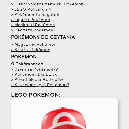
> Elektroniczne zabawki Pokémon
> LEGO Pokémon™
> Pokémon Tamagotchi
> Figurki Pokémon
> Maskotki Pokémon
> Gadżety Pokémon
POKÉMONY DO CZYTANIA
> Magazyny Pokémon
> Książki Pokémon
POKÉMON
O Pokémonach
> Czym są Pokémony?
> Pokémony Dla Dzieci
> Poradnik dla Rodziców
> Kto tworzy gry Pokémon?
LEGO POKÉMON: