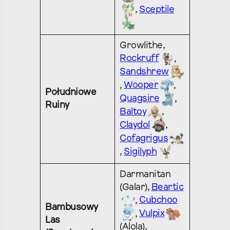
,
Sceptile
Growlithe,
Rockruff
,
Sandshrew
,
Wooper
,
Południowe
Quagsire
,
Ruiny
Baltoy
,
Claydol
,
Cofagrigus
,
Sigilyph
Darmanitan
(Galar),
Beartic
,
Cubchoo
Bambusowy
,
Vulpix
Las
(Alola),