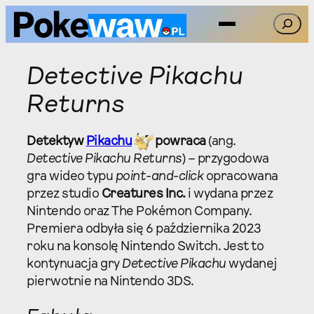
Przejdź
Szukaj
do
treści
Detective Pikachu
Returns
Detektyw
Pikachu
powraca
(ang.
Detective Pikachu Returns
) – przygodowa
gra wideo typu
point-and-click
opracowana
przez studio
Creatures Inc.
i wydana przez
Nintendo oraz The Pokémon Company.
Premiera odbyła się 6 października 2023
roku na konsolę Nintendo Switch. Jest to
kontynuacja gry
Detective Pikachu
wydanej
pierwotnie na Nintendo 3DS.