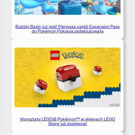
Bubbly Basin już jest! Pierwsza część Expansion Pass
do Pokémon Pokopia zadebiutowała
Warsztaty LEGO® Pokémon™ w sklepach LEGO
Store już dostępne!