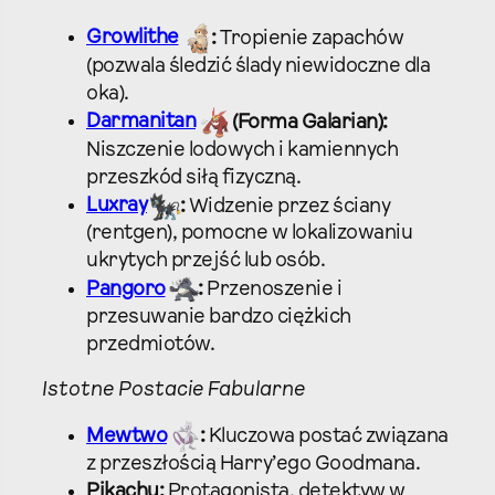
Growlithe
:
Tropienie zapachów
(pozwala śledzić ślady niewidoczne dla
oka).
Darmanitan
(Forma Galarian):
Niszczenie lodowych i kamiennych
przeszkód siłą fizyczną.
Luxray
:
Widzenie przez ściany
(rentgen), pomocne w lokalizowaniu
ukrytych przejść lub osób.
Pangoro
:
Przenoszenie i
przesuwanie bardzo ciężkich
przedmiotów.
Istotne Postacie Fabularne
Mewtwo
:
Kluczowa postać związana
z przeszłością Harry’ego Goodmana.
Pikachu:
Protagonista, detektyw w