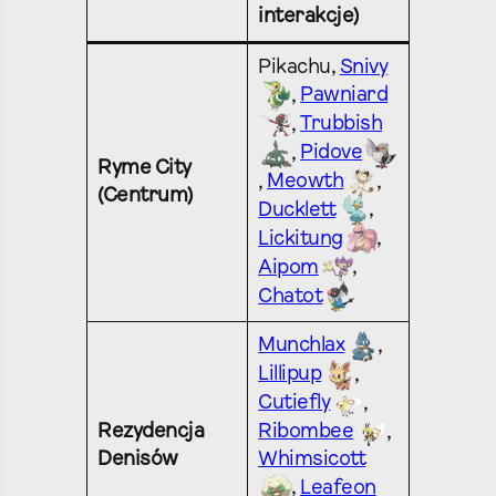
interakcje)
Pikachu,
Snivy
,
Pawniard
,
Trubbish
,
Pidove
Ryme City
,
Meowth
,
(Centrum)
Ducklett
,
Lickitung
,
Aipom
,
Chatot
Munchlax
,
Lillipup
,
Cutiefly
,
Rezydencja
Ribombee
,
Denisów
Whimsicott
,
Leafeon