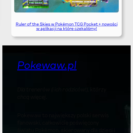
Ruler of the Skies w Pokémon TCG Pocket + nowości
w aplikacji na które czekaliśmy!
Pokewaw.pl
Dla trenerów (i ich rodziców!), którzy
chcą więcej
.
Pokewaw to największy polski serwis
fanowski, całkowicie poświęcony
światu Pokémon, skierowany dla dzieci i