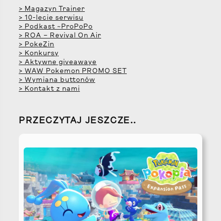
> Magazyn Trainer
> 10-lecie serwisu
> Podkast ~ProPoPo
> ROA – Revival On Air
> PokeZin
> Konkursy
> Aktywne giveawaye
> WAW Pokemon PROMO SET
> Wymiana buttonów
> Kontakt z nami
PRZECZYTAJ JESZCZE..