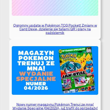
Ogromny update w Pokémon TCG Pocket! Zmiany w
Card Dexie, dzielenie się taliami QR i plany na
październik
Nowy numer magazynu Pokémon Trenuj ze mną!
Wydanie Specjalne (04/2026), już trafił do sprzedaży!