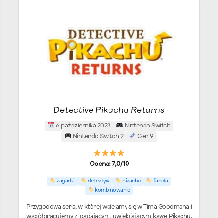
Detective Pikachu Returns
6 października 2023
Nintendo Switch
Nintendo Switch 2
Gen 9
Ocena: 7,0/10
zagadki
detektyw
pikachu
fabuła
kombinowanie
Przygodowa seria, w której wcielamy się w Tima Goodmana i
współpracujemy z gadającym, uwielbiającym kawę Pikachu.