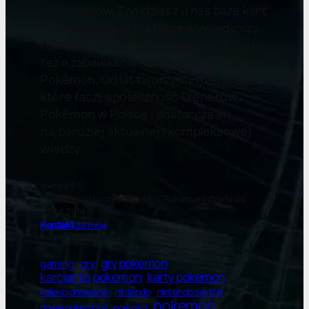
ich rodziców. Znajdziesz u nas bazę kart
Pokémon Pocket, a także wywiady, czy
felietony. Piszemy nie tylko o grach, ale
też o zabawkach, książkach i karciance
Pokémon. Od lat tworzymy miejsce,
które łączy społeczność Trenerów
Pokémon w Polsce i dostarcza im
najbardziej aktualnej i kompleksowej
wiedzy.
wersja 9.5
Pokewaw.pl (wcześniej WAW Pokemon) działa od
22.04.2014 r.
Kontakt
ze mną
gry pokemon
gry
gaming
karty pokemon
karcianka pokemon
kolekcjonowanie
nintendo switch
nintendo
pokemon
nowe pokemony
nowości