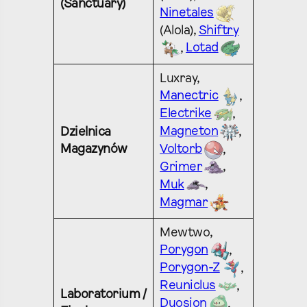
(Sanctuary)
Ninetales
(Alola),
Shiftry
,
Lotad
Luxray,
Manectric
,
Electrike
,
Magneton
,
Dzielnica
Magazynów
Voltorb
,
Grimer
,
Muk
,
Magmar
Mewtwo,
Porygon
,
Porygon-Z
,
Reuniclus
,
Laboratorium /
Duosion
,