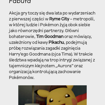
Fabuła
Akcja gry toczy się dwa lata po wydarzeniach
z pierwszej części w
Ryme City
– metropolii,
w której ludzie i Pokémon żyją obok siebie
jako równorzędni partnerzy. Główni
bohaterowie,
Tim Goodman
oraz mówiący,
uzależniony od kawy
Pikachu
, podejmują
próbę rozwiązania zagadki zaginięcia
Harry’ego Goodmana (ojca Tima). W trakcie
śledztwa wpadają na trop intrygi związanej z
tajemniczym klejnotem „Aurora” oraz
organizacją kontrolującą zachowanie
Pokémonów.