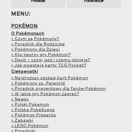
Pokedex
Poketwitter
MENU:
POKÉMON
O Pokémonach
> Czym są Pokémony?
> Poradnik dla Rodziców
> Pokémony dla Dzieci
> Kto tworzy gry Pokémon?
> Dexit – czym jest i czemu istnieje?
> Jak powstają karty TCG Pocket?
Ciekawostki
> Najdroższy zestaw kart Pokémon
> Pokémony vs. Palworld
> Poradnik prezentowy dla fanów Pokémon
> W jakie gry Pokémon zagrać?
> Newsy
> Polski Pokemon
> Polska PokéScena
> Pokémon Presents
> Zabawki
> LEGO Pokémon
> Poradniki