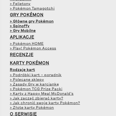
> Felietony
> Pokémon Tamagotchi
GRY POKÉMON
> Główne gry Pokémon
> Spinoffy
> Gry Mobilne
APLIKACJE
> Pokémon HOME
> Play! Pokémon Access
RECENZJE
KARTY POKÉMON
Rodzaje kart
> Podróbki kart – poradnik
> Polecane sklepy
> Zasady Gry w karciankę
> Pokémon TCG Prize Packi
> Karty z Happy Meal McDonald’s
> Jak zacząć zbierać karty?
> Jak chronić swoje karty Pokémon?
> Złote karty Pokémon
O SERWISIE