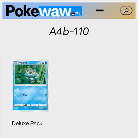
Przejdź
Szukaj
do
treści
A4b-110
Deluxe Pack