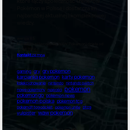
które łączy społeczność Trenerów
Pokémon w Polsce i dostarcza im
najbardziej aktualnej i kompleksowej
wiedzy.
wersja 9.5
Pokewaw.pl (wcześniej WAW Pokemon) działa od
22.04.2014 r.
Kontakt
ze mną
gry pokemon
gry
gaming
karty pokemon
karcianka pokemon
kolekcjonowanie
nintendo switch
nintendo
pokemon
nowe pokemony
nowości
pokemon go
pokemon news
pokemon polska
pokemon tcg
ptcg
pokemon tcg pocket
pokemon unite
waw pokemon
vulpister