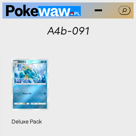
Przejdź
Szukaj
do
treści
A4b-091
Deluxe Pack