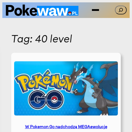
Przejdź
Szukaj
do
treści
Tag:
40 level
W Pokemon Go nadchodzą MEGAewolucje