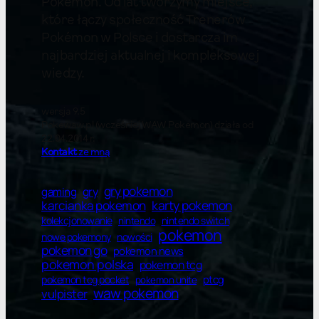
Pokémon. Od lat tworzymy miejsce,
które łączy społeczność Trenerów
Pokémon w Polsce i dostarcza im
najbardziej aktualnej i kompleksowej
wiedzy.
wersja 9.5
Pokewaw.pl (wcześniej WAW Pokemon) działa od
22.04.2014 r.
Kontakt
ze mną
gry pokemon
gry
gaming
karty pokemon
karcianka pokemon
kolekcjonowanie
nintendo switch
nintendo
pokemon
nowe pokemony
nowości
pokemon go
pokemon news
pokemon polska
pokemon tcg
ptcg
pokemon tcg pocket
pokemon unite
waw pokemon
vulpister