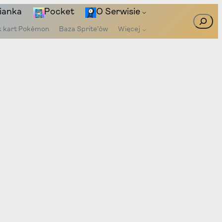
ianka
Pocket
O Serwisie
Szukaj
k kart Pokémon
Baza Sprite’ów
Więcej