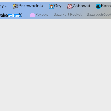
ny
Przewodnik
Gry
Zabawki
Karc
Pokopia
Baza kart Pocket
Baza podróbe