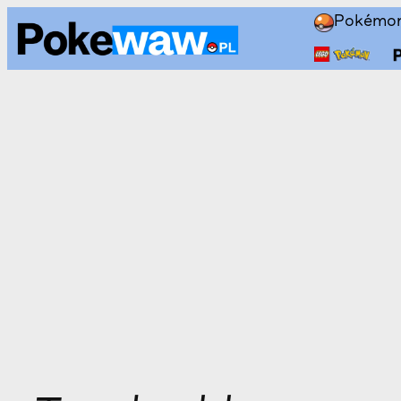
Przejdź
Pokémo
do
treści