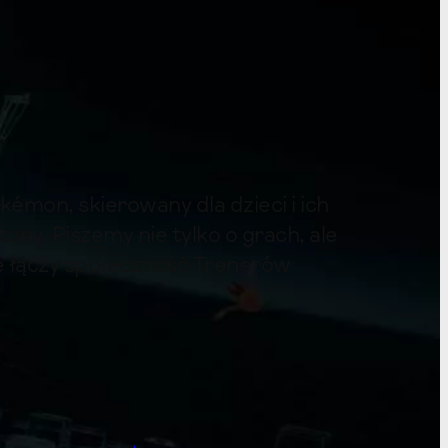
émon, skierowany dla dzieci i ich
ony. Piszemy nie tylko o grach, ale
re łączy społeczność Trenerów