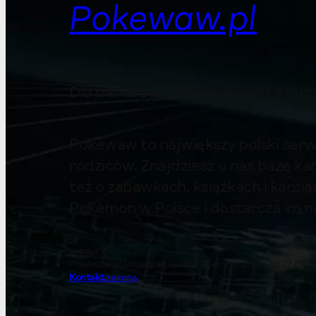
Pokewaw.pl
Dla trenerów (i ich rodziców!), któr
Pokewaw to największy polski serwi
rodziców. Znajdziesz u nas bazę kar
też o zabawkach, książkach i karc
Pokémon w Polsce i dostarcza im na
wersja 9.5
Pokewaw.pl (wcześniej WAW Pokemon) działa od 22.04.20
Kontakt
ze mną