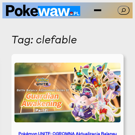
Przejdź
Szukaj
do
treści
Tag:
clefable
Pokémon UNITE: OGROMNA Aktualizacja Balansu