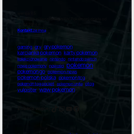
wersja 9.5
Pokewaw.pl (wcześniej WAW Pokemon) działa od
22.04.2014 r.
Kontakt
ze mną
gry pokemon
gry
gaming
karty pokemon
karcianka pokemon
kolekcjonowanie
nintendo switch
nintendo
pokemon
nowe pokemony
nowości
pokemon go
pokemon news
pokemon polska
pokemon tcg
ptcg
pokemon tcg pocket
pokemon unite
waw pokemon
vulpister
vulpister
vulpister
YT
Facebook
Zobacz więcej: