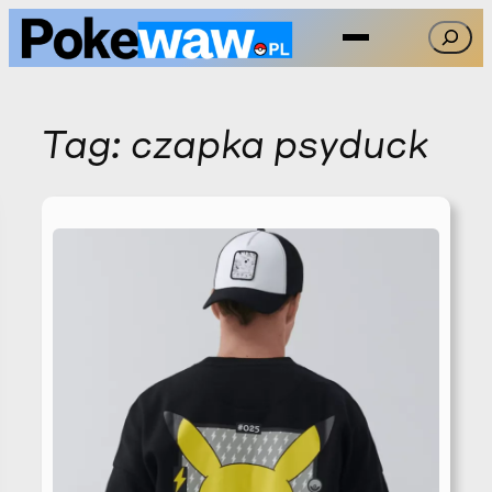
Przejdź
Szukaj
do
treści
Tag:
czapka psyduck