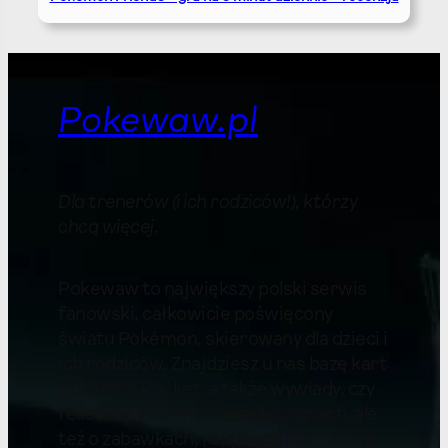
Pokewaw.pl
Dla trenerów (i ich rodziców!), którzy
chcą więcej
.
Pokewaw to największy polski serwis
fanowski, całkowicie poświęcony
światu Pokémon, skierowany dla dzieci i
ich rodziców. Znajdziesz u nas bazę kart
Pokémon Pocket, a także wywiady, czy
felietony. Piszemy nie tylko o grach, ale
też o zabawkach, książkach i karciance