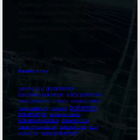
Pokémon. Od lat tworzymy miejsce,
które łączy społeczność Trenerów
Pokémon w Polsce i dostarcza im
najbardziej aktualnej i kompleksowej
wiedzy.
wersja 9.5
Pokewaw.pl (wcześniej WAW Pokemon) działa od
22.04.2014 r.
Kontakt
ze mną
gry pokemon
gry
gaming
karty pokemon
karcianka pokemon
kolekcjonowanie
nintendo switch
nintendo
pokemon
nowe pokemony
nowości
pokemon go
pokemon news
pokemon polska
pokemon tcg
ptcg
pokemon tcg pocket
pokemon unite
waw pokemon
vulpister