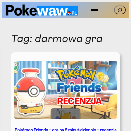
Przejdź
Szukaj
do
treści
Tag:
darmowa gra
Pokémon Friends – gra na 5 minut dziennie – recenzja