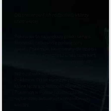
Dla trenerów (i ich rodziców!), którzy
chcą więcej
.
Pokewaw to największy polski serwis
fanowski, całkowicie poświęcony
światu Pokémon, skierowany dla dzieci i
ich rodziców. Znajdziesz u nas bazę kart
Pokémon Pocket, a także wywiady, czy
felietony. Piszemy nie tylko o grach, ale
też o zabawkach, książkach i karciance
Pokémon. Od lat tworzymy miejsce,
które łączy społeczność Trenerów
Pokémon w Polsce i dostarcza im
najbardziej aktualnej i kompleksowej
wiedzy.