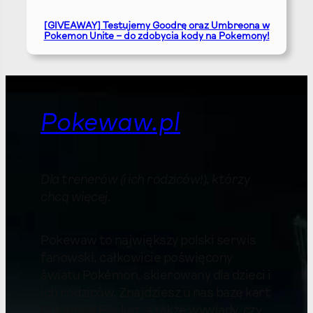
[GIVEAWAY] Testujemy Goodrę oraz Umbreona w
Pokemon Unite – do zdobycia kody na Pokemony!
Pokewaw.pl
Dla trenerów (i ich rodziców!), którzy
chcą więcej
.
Pokewaw to największy polski serwis
fanowski, całkowicie poświęcony
światu Pokémon, skierowany dla dzieci i
ich rodziców. Znajdziesz u nas bazę kart
Pokémon Pocket, a także wywiady, czy