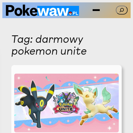
Przejdź
Szukaj
do
treści
Tag:
darmowy
pokemon unite