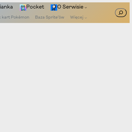
ianka
Pocket
O Serwisie
Szukaj
k kart Pokémon
Baza Sprite’ów
Więcej