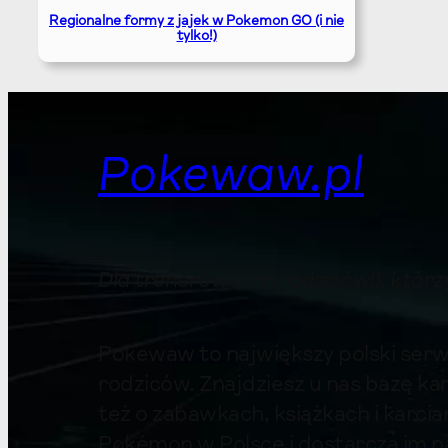
Regionalne formy z jajek w Pokemon GO (i nie
tylko!)
Pokewaw.pl
Dla trenerów (i ich rodziców!), któr
Pokewaw to największy polski serwi
rodziców. Znajdziesz u nas bazę kar
też o zabawkach, książkach i karc
Pokémon w Polsce i dostarcza im na