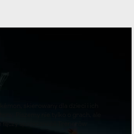
émon, skierowany dla dzieci i ich
ony. Piszemy nie tylko o grach, ale
re łączy społeczność Trenerów