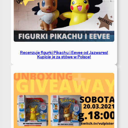
Recenzuję figurki Pikachu i Eevee od Jazwares!
Kupicie je za stówę w Polsce!