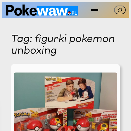
Przejdź
Szukaj
do
treści
Tag:
figurki pokemon
unboxing