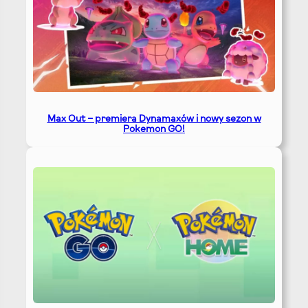
Max Out – premiera Dynamaxów i nowy sezon w
Pokemon GO!