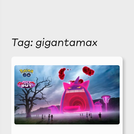
Tag:
gigantamax