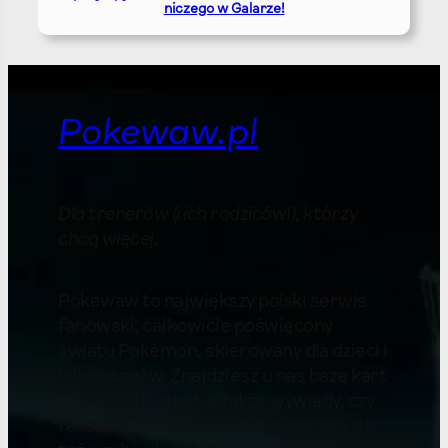
niczego w Galarze!
Pokewaw.pl
Dla trenerów (i ich rodziców!), którzy
chcą więcej
.
Pokewaw to największy polski serwis
fanowski, całkowicie poświęcony
światu Pokémon, skierowany dla dzieci i
ich rodziców. Znajdziesz u nas bazę kart
Pokémon Pocket, a także wywiady, czy
felietony. Piszemy nie tylko o grach, ale