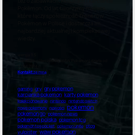
też o zabawkach, książkach i karciance
Pokémon. Od lat tworzymy miejsce,
które łączy społeczność Trenerów
Pokémon w Polsce i dostarcza im
najbardziej aktualnej i kompleksowej
wiedzy.
wersja 9.5
Pokewaw.pl (wcześniej WAW Pokemon) działa od
22.04.2014 r.
Kontakt
ze mną
gry pokemon
gry
gaming
karty pokemon
karcianka pokemon
kolekcjonowanie
nintendo switch
nintendo
pokemon
nowe pokemony
nowości
pokemon go
pokemon news
pokemon polska
pokemon tcg
ptcg
pokemon tcg pocket
pokemon unite
waw pokemon
vulpister