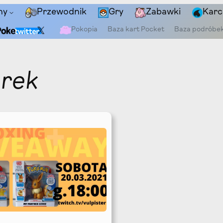
ny
Przewodnik
Gry
Zabawki
Karc
Pokopia
Baza kart Pocket
Baza podróbe
urek