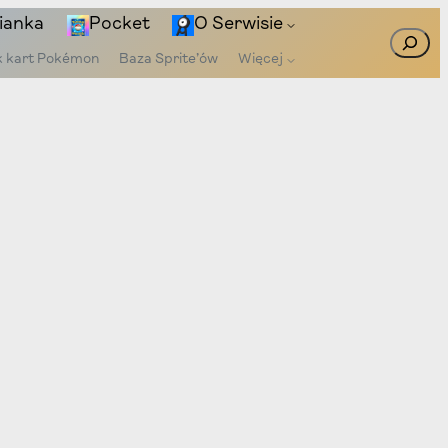
ianka
Pocket
O Serwisie
Szukaj
k kart Pokémon
Baza Sprite’ów
Więcej