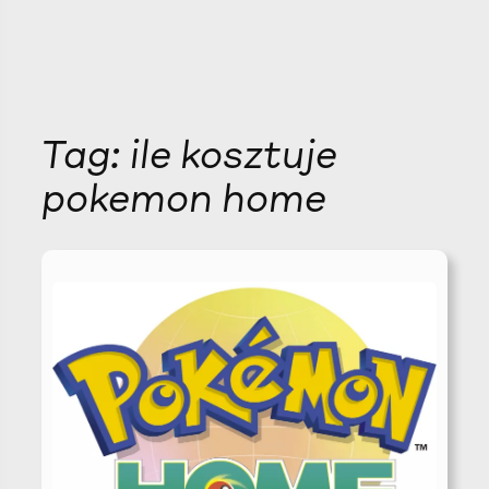
Tag:
ile kosztuje
pokemon home