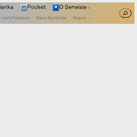
ianka
Pocket
O Serwisie
Szukaj
k kart Pokémon
Baza Sprite’ów
Więcej