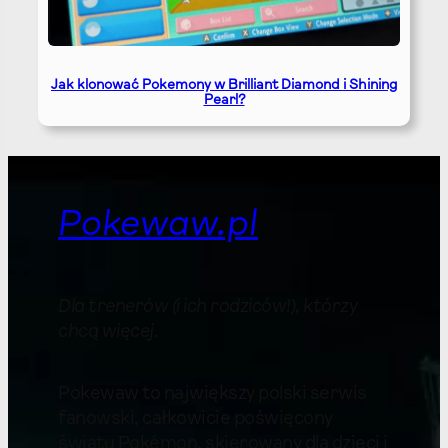
Jak klonować Pokemony w Brilliant Diamond i Shining
Pearl?
Pokewaw.pl
Dla trenerów (i ich rodziców!), którzy
chcą więcej
.
Pokewaw to największy polski serwis
fanowski, całkowicie poświęcony
światu Pokémon, skierowany dla dzieci i