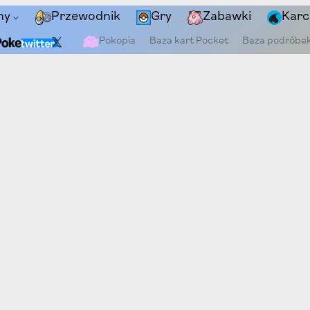
ny
Przewodnik
Gry
Zabawki
Karc
Pokopia
Baza kart Pocket
Baza podróbe