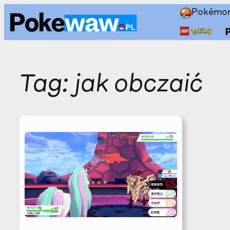
Przejdź
Pokémo
do
treści
Tag:
jak obczaić