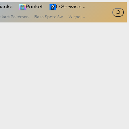
ianka
Pocket
O Serwisie
Szukaj
k kart Pokémon
Baza Sprite’ów
Więcej